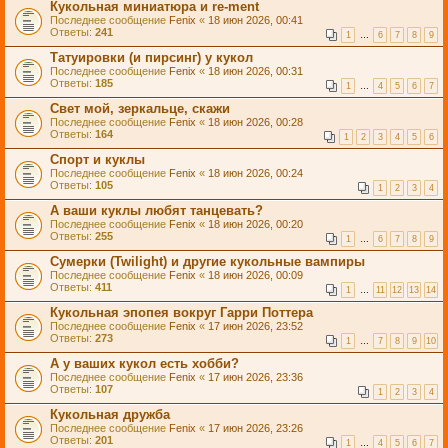
Кукольная миниатюра и re-ment
Последнее сообщение
Fenix
«
18 июн 2026, 00:41
Ответы:
241
1
…
6
7
8
9
Татуировки (и пирсинг) у кукол
Последнее сообщение
Fenix
«
18 июн 2026, 00:31
Ответы:
185
1
…
4
5
6
7
Свет мой, зеркальце, скажи
Последнее сообщение
Fenix
«
18 июн 2026, 00:28
Ответы:
164
1
2
3
4
5
6
Спорт и куклы
Последнее сообщение
Fenix
«
18 июн 2026, 00:24
Ответы:
105
1
2
3
4
А ваши куклы любят танцевать?
Последнее сообщение
Fenix
«
18 июн 2026, 00:20
Ответы:
255
1
…
6
7
8
9
Сумерки (Twilight) и другие кукольные вампиры
Последнее сообщение
Fenix
«
18 июн 2026, 00:09
Ответы:
411
1
…
11
12
13
14
Кукольная эпопея вокруг Гарри Поттера
Последнее сообщение
Fenix
«
17 июн 2026, 23:52
Ответы:
273
1
…
7
8
9
10
А у ваших кукол есть хобби?
Последнее сообщение
Fenix
«
17 июн 2026, 23:36
Ответы:
107
1
2
3
4
Кукольная дружба
Последнее сообщение
Fenix
«
17 июн 2026, 23:26
Ответы:
201
1
…
4
5
6
7