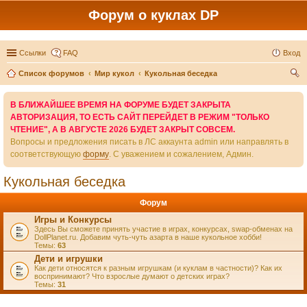
Форум о куклах DP
Ссылки
FAQ
Вход
Список форумов
Мир кукол
Кукольная беседка
ои
В БЛИЖАЙШЕЕ ВРЕМЯ НА ФОРУМЕ БУДЕТ ЗАКРЫТА
ск
АВТОРИЗАЦИЯ, ТО ЕСТЬ САЙТ ПЕРЕЙДЕТ В РЕЖИМ "ТОЛЬКО
ЧТЕНИЕ", А В АВГУСТЕ 2026 БУДЕТ ЗАКРЫТ СОВСЕМ.
Вопросы и предложения писать в ЛС аккаунта admin или направлять в
соответствующую
форму
. С уважением и сожалением, Админ.
Кукольная беседка
Форум
Игры и Конкурсы
Здесь Вы сможете принять участие в играх, конкурсах, swap-обменах на
DollPlanet.ru. Добавим чуть-чуть азарта в наше кукольное хобби!
Темы:
63
Дети и игрушки
Как дети относятся к разным игрушкам (и куклам в частности)? Как их
воспринимают? Что взрослые думают о детских играх?
Темы:
31