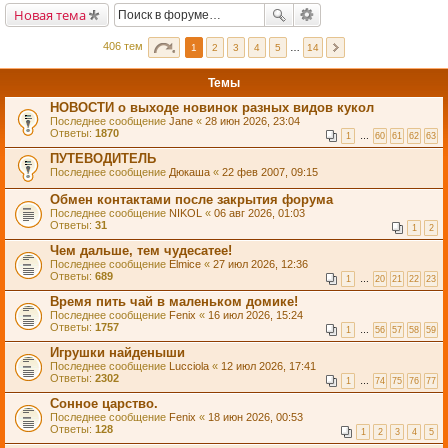
Новая тема
406 тем
1
2
3
4
5
…
14
Темы
НОВОСТИ о выходе новинок разных видов кукол
Последнее сообщение
Jane
«
28 июн 2026, 23:04
Ответы:
1870
1
…
60
61
62
63
ПУТЕВОДИТЕЛЬ
Последнее сообщение
Дюкаша
«
22 фев 2007, 09:15
Обмен контактами после закрытия форума
Последнее сообщение
NIKOL
«
06 авг 2026, 01:03
Ответы:
31
1
2
Чем дальше, тем чудесатее!
Последнее сообщение
Elmice
«
27 июл 2026, 12:36
Ответы:
689
1
…
20
21
22
23
Время пить чай в маленьком домике!
Последнее сообщение
Fenix
«
16 июл 2026, 15:24
Ответы:
1757
1
…
56
57
58
59
Игрушки найденыши
Последнее сообщение
Lucciola
«
12 июл 2026, 17:41
Ответы:
2302
1
…
74
75
76
77
Сонное царство.
Последнее сообщение
Fenix
«
18 июн 2026, 00:53
Ответы:
128
1
2
3
4
5