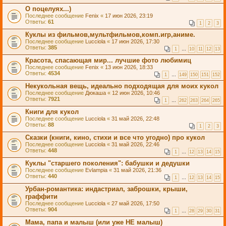
О поцелуях...)
Последнее сообщение
Fenix
«
17 июн 2026, 23:19
Ответы:
61
1
2
3
Куклы из фильмов,мультфильмов,комп.игр,аниме.
Последнее сообщение
Lucciola
«
17 июн 2026, 17:30
Ответы:
385
1
…
10
11
12
13
Красота, спасающая мир... лучшие фото любимиц
Последнее сообщение
Fenix
«
13 июн 2026, 18:33
Ответы:
4534
1
…
149
150
151
152
Некукольная вещь, идеально подходящая для моих кукол
Последнее сообщение
Дюкаша
«
12 июн 2026, 10:46
Ответы:
7921
1
…
262
263
264
265
Книги для кукол
Последнее сообщение
Lucciola
«
31 май 2026, 22:48
Ответы:
88
1
2
3
Сказки (книги, кино, стихи и все что угодно) про кукол
Последнее сообщение
Lucciola
«
31 май 2026, 22:46
Ответы:
448
1
…
12
13
14
15
Куклы "старшего поколения": бабушки и дедушки
Последнее сообщение
Evlampia
«
31 май 2026, 21:36
Ответы:
440
1
…
12
13
14
15
Урбан-романтика: индастриал, заброшки, крыши,
граффити
Последнее сообщение
Lucciola
«
27 май 2026, 17:50
Ответы:
904
1
…
28
29
30
31
Мама, папа и малыш (или уже НЕ малыш)