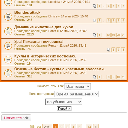
Последнее сообщение
Lucciola
«
24 май 2026, 04:11
Ответы:
181
1
…
4
5
6
7
Blondes attack
Последнее сообщение
Elmice
«
14 май 2026, 15:40
Ответы:
245
1
…
6
7
8
9
Домашние животные для кукол
Последнее сообщение
Fenix
«
12 май 2026, 00:02
Ответы:
2113
1
…
68
69
70
71
Ура! Пижамная вечеринка!
Последнее сообщение
Fenix
«
11 май 2026, 23:49
Ответы:
75
1
2
3
Куклы в исторических костюмах.
Последнее сообщение
Fenix
«
11 май 2026, 23:32
Ответы:
19
Огненные бестии - куклы с красными волосами.
Последнее сообщение
Fenix
«
11 май 2026, 23:20
Ответы:
315
1
…
8
9
10
11
Показать темы за:
Поле сортировки
Новая тема
406 тем
1
2
3
4
5
…
14