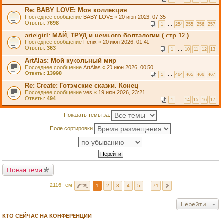
Re: BABY LOVE: Моя коллекция
Последнее сообщение
BABY LOVE
«
20 июн 2026, 07:35
Ответы:
7698
1
…
254
255
256
257
arielgirl: МАЙ, ТРУД и немного болталогии ( стр 12 )
Последнее сообщение
Fenix
«
20 июн 2026, 01:41
Ответы:
363
1
…
10
11
12
13
ArtAlas: Мой кукольный мир
Последнее сообщение
ArtAlas
«
20 июн 2026, 00:50
Ответы:
13998
1
…
464
465
466
467
Re: Create: Готэмские сказки. Конец
Последнее сообщение
ves
«
19 июн 2026, 23:21
Ответы:
494
1
…
14
15
16
17
Показать темы за:
Поле сортировки
Новая тема
2116 тем
1
2
3
4
5
…
71
Перейти
КТО СЕЙЧАС НА КОНФЕРЕНЦИИ