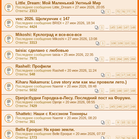
Little_Dream: Мой Маленький Уютный Мир
Последнее сообщение
Little_Dream
«
27 июн 2026, 20:05
Ответы:
2313
1
…
75
76
77
78
ves: 2026. Щелкунчик с 147
Последнее сообщение
BRIDI
«
27 июн 2026, 18:34
Ответы:
4424
1
…
145
146
147
148
Mikoshi: Куклоград и все-все-все
Последнее сообщение
Mikoshi
«
27 июн 2026, 13:08
Ответы:
3313
1
…
108
109
110
111
taisia: сделано с любовью
Последнее сообщение
taisia
«
25 июн 2026, 22:35
Ответы:
7971
1
…
263
264
265
266
Rashell: Профили
Последнее сообщение
Rashell
«
20 июн 2026, 11:24
Ответы:
548
1
…
16
17
18
19
Kiharu Nakamura: Love story или как мы провели лето.)
Последнее сообщение
Naemir
«
20 июн 2026, 09:48
Ответы:
5032
1
…
165
166
167
168
Djenje:будни Городка-в-Лесу. Последний пост на Форуме.
Последнее сообщение
Djenje
«
20 июн 2026, 08:55
Ответы:
7429
1
…
245
246
247
248
Shattetc: Наши с Кэссэном Тоннеры
Последнее сообщение
Naemir
«
20 июн 2026, 08:20
Ответы:
351
1
…
9
10
11
12
Belle Epoque: На краю земли.
Последнее сообщение
Belle Epoque
«
20 июн 2026, 07:37
Ответы:
1773
1
…
57
58
59
60