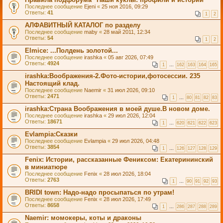
Последнее сообщение
Ejeni
«
25 ноя 2016, 09:29
Ответы:
41
1
2
АЛФАВИТНЫЙ КАТАЛОГ по разделу
Последнее сообщение
maby
«
28 май 2011, 12:34
Ответы:
54
1
2
Elmice: ...Полдень золотой...
Последнее сообщение
irashka
«
05 авг 2026, 07:49
Ответы:
4924
1
…
162
163
164
165
irashka:Воображения-2.Фото-истории,фотосессии. 235
Настоящий клад.
Последнее сообщение
Naemir
«
31 июл 2026, 09:10
Ответы:
2471
1
…
80
81
82
83
irashka:Страна Воображения в моей душе.В новом доме.
Последнее сообщение
irashka
«
29 июл 2026, 12:04
Ответы:
18671
1
…
620
621
622
623
Evlampia:Сказки
Последнее сообщение
Evlampia
«
29 июл 2026, 04:48
Ответы:
3854
1
…
126
127
128
129
Fenix: Истории, рассказанные Фениксом: Екатерининский
в миниатюре
Последнее сообщение
Fenix
«
28 июл 2026, 18:04
Ответы:
2763
1
…
90
91
92
93
BRIDI tоwn: Надо-надо просыпаться по утрам!
Последнее сообщение
Fenix
«
28 июл 2026, 17:49
Ответы:
8658
1
…
286
287
288
289
Naemir: момокеры, коты и драконы