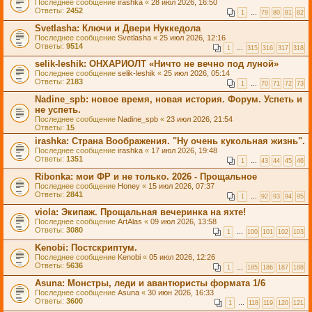
Последнее сообщение
irashka
«
28 июл 2026, 16:50
Ответы:
2452
1
…
79
80
81
82
Svetlasha: Ключи и Двери Нуккедола
Последнее сообщение
Svetlasha
«
25 июл 2026, 12:16
Ответы:
9514
1
…
315
316
317
318
selik-leshik: ОНХАРИОЛТ «Ничто не вечно под луной»
Последнее сообщение
selik-leshik
«
25 июл 2026, 05:14
Ответы:
2183
1
…
70
71
72
73
Nadine_spb: новое время, новая история. Форум. Успеть и
не успеть.
Последнее сообщение
Nadine_spb
«
23 июл 2026, 21:54
Ответы:
15
irashka: Страна Воображения. "Ну очень кукольная жизнь".
Последнее сообщение
irashka
«
17 июл 2026, 19:48
Ответы:
1351
1
…
43
44
45
46
Ribonkа: мои ФР и не только. 2026 - Прощальное
Последнее сообщение
Honey
«
15 июл 2026, 07:37
Ответы:
2841
1
…
92
93
94
95
viola: Экипаж. Прощальная вечеринка на яхте!
Последнее сообщение
ArtAlas
«
09 июл 2026, 13:58
Ответы:
3080
1
…
100
101
102
103
Kenobi: Постскриптум.
Последнее сообщение
Kenobi
«
05 июл 2026, 12:26
Ответы:
5636
1
…
185
186
187
188
Asuna: Монстры, леди и авантюристы формата 1/6
Последнее сообщение
Asuna
«
30 июн 2026, 16:33
Ответы:
3600
1
…
118
119
120
121