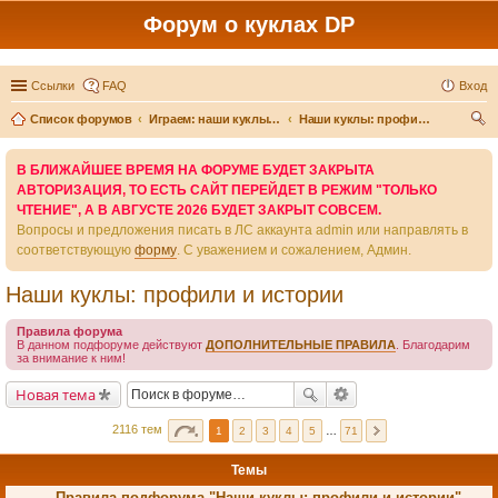
Форум о куклах DP
Ссылки
FAQ
Вход
Список форумов
Играем: наши куклы и игры вокруг них
Наши куклы: профили и истории
ои
В БЛИЖАЙШЕЕ ВРЕМЯ НА ФОРУМЕ БУДЕТ ЗАКРЫТА
ск
АВТОРИЗАЦИЯ, ТО ЕСТЬ САЙТ ПЕРЕЙДЕТ В РЕЖИМ "ТОЛЬКО
ЧТЕНИЕ", А В АВГУСТЕ 2026 БУДЕТ ЗАКРЫТ СОВСЕМ.
Вопросы и предложения писать в ЛС аккаунта admin или направлять в
соответствующую
форму
. С уважением и сожалением, Админ.
Наши куклы: профили и истории
Правила форума
В данном подфоруме действуют
ДОПОЛНИТЕЛЬНЫЕ ПРАВИЛА
. Благодарим
за внимание к ним!
Новая тема
2116 тем
1
2
3
4
5
…
71
Темы
Правила подфорума "Наши куклы: профили и истории"