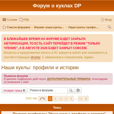
Форум о куклах DP
Ссылки
FAQ
Вход
Список форумов
Играем: наши куклы и игры вокруг них
Наши куклы: профили и истории
ои
В БЛИЖАЙШЕЕ ВРЕМЯ НА ФОРУМЕ БУДЕТ ЗАКРЫТА
ск
АВТОРИЗАЦИЯ, ТО ЕСТЬ САЙТ ПЕРЕЙДЕТ В РЕЖИМ "ТОЛЬКО
ЧТЕНИЕ", А В АВГУСТЕ 2026 БУДЕТ ЗАКРЫТ СОВСЕМ.
Вопросы и предложения писать в ЛС аккаунта admin или направлять в
соответствующую
форму
. С уважением и сожалением, Админ.
Наши куклы: профили и истории
Правила форума
В данном подфоруме действуют
ДОПОЛНИТЕЛЬНЫЕ ПРАВИЛА
. Благодарим
за внимание к ним!
Новая тема
2116 тем
1
2
3
4
5
…
71
Темы
Правила подфорума "Наши куклы: профили и истории"