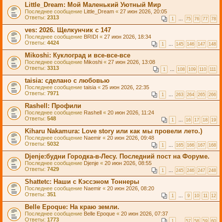
Little_Dream: Мой Маленький Уютный Мир
Последнее сообщение
Little_Dream
«
27 июн 2026, 20:05
Ответы:
2313
1
…
75
76
77
78
ves: 2026. Щелкунчик с 147
Последнее сообщение
BRIDI
«
27 июн 2026, 18:34
Ответы:
4424
1
…
145
146
147
148
Mikoshi: Куклоград и все-все-все
Последнее сообщение
Mikoshi
«
27 июн 2026, 13:08
Ответы:
3313
1
…
108
109
110
111
taisia: сделано с любовью
Последнее сообщение
taisia
«
25 июн 2026, 22:35
Ответы:
7971
1
…
263
264
265
266
Rashell: Профили
Последнее сообщение
Rashell
«
20 июн 2026, 11:24
Ответы:
548
1
…
16
17
18
19
Kiharu Nakamura: Love story или как мы провели лето.)
Последнее сообщение
Naemir
«
20 июн 2026, 09:48
Ответы:
5032
1
…
165
166
167
168
Djenje:будни Городка-в-Лесу. Последний пост на Форуме.
Последнее сообщение
Djenje
«
20 июн 2026, 08:55
Ответы:
7429
1
…
245
246
247
248
Shattetc: Наши с Кэссэном Тоннеры
Последнее сообщение
Naemir
«
20 июн 2026, 08:20
Ответы:
351
1
…
9
10
11
12
Belle Epoque: На краю земли.
Последнее сообщение
Belle Epoque
«
20 июн 2026, 07:37
Ответы:
1773
1
…
57
58
59
60