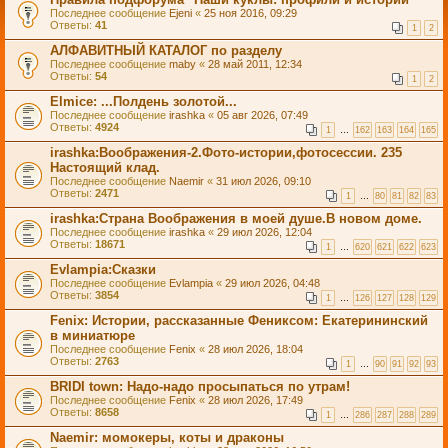
Последнее сообщение
Ejeni
«
25 ноя 2016, 09:29
Ответы:
41
1
2
АЛФАВИТНЫЙ КАТАЛОГ по разделу
Последнее сообщение
maby
«
28 май 2011, 12:34
Ответы:
54
1
2
Elmice: ...Полдень золотой...
Последнее сообщение
irashka
«
05 авг 2026, 07:49
Ответы:
4924
1
…
162
163
164
165
irashka:Воображения-2.Фото-истории,фотосессии. 235
Настоящий клад.
Последнее сообщение
Naemir
«
31 июл 2026, 09:10
Ответы:
2471
1
…
80
81
82
83
irashka:Страна Воображения в моей душе.В новом доме.
Последнее сообщение
irashka
«
29 июл 2026, 12:04
Ответы:
18671
1
…
620
621
622
623
Evlampia:Сказки
Последнее сообщение
Evlampia
«
29 июл 2026, 04:48
Ответы:
3854
1
…
126
127
128
129
Fenix: Истории, рассказанные Фениксом: Екатерининский
в миниатюре
Последнее сообщение
Fenix
«
28 июл 2026, 18:04
Ответы:
2763
1
…
90
91
92
93
BRIDI tоwn: Надо-надо просыпаться по утрам!
Последнее сообщение
Fenix
«
28 июл 2026, 17:49
Ответы:
8658
1
…
286
287
288
289
Naemir: момокеры, коты и драконы