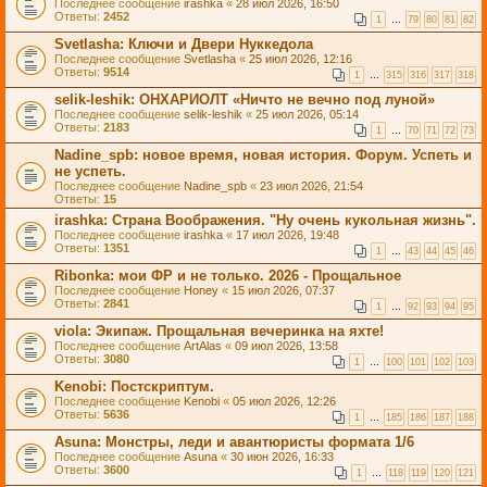
Последнее сообщение
irashka
«
28 июл 2026, 16:50
Ответы:
2452
1
…
79
80
81
82
Svetlasha: Ключи и Двери Нуккедола
Последнее сообщение
Svetlasha
«
25 июл 2026, 12:16
Ответы:
9514
1
…
315
316
317
318
selik-leshik: ОНХАРИОЛТ «Ничто не вечно под луной»
Последнее сообщение
selik-leshik
«
25 июл 2026, 05:14
Ответы:
2183
1
…
70
71
72
73
Nadine_spb: новое время, новая история. Форум. Успеть и
не успеть.
Последнее сообщение
Nadine_spb
«
23 июл 2026, 21:54
Ответы:
15
irashka: Страна Воображения. "Ну очень кукольная жизнь".
Последнее сообщение
irashka
«
17 июл 2026, 19:48
Ответы:
1351
1
…
43
44
45
46
Ribonkа: мои ФР и не только. 2026 - Прощальное
Последнее сообщение
Honey
«
15 июл 2026, 07:37
Ответы:
2841
1
…
92
93
94
95
viola: Экипаж. Прощальная вечеринка на яхте!
Последнее сообщение
ArtAlas
«
09 июл 2026, 13:58
Ответы:
3080
1
…
100
101
102
103
Kenobi: Постскриптум.
Последнее сообщение
Kenobi
«
05 июл 2026, 12:26
Ответы:
5636
1
…
185
186
187
188
Asuna: Монстры, леди и авантюристы формата 1/6
Последнее сообщение
Asuna
«
30 июн 2026, 16:33
Ответы:
3600
1
…
118
119
120
121