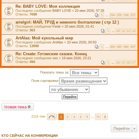
Re: BABY LOVE: Моя коллекция
Последнее сообщение
BABY LOVE
«
20 июн 2026, 07:35
Ответы:
7698
1
…
254
255
256
257
arielgirl: МАЙ, ТРУД и немного болталогии ( стр 12 )
Последнее сообщение
Fenix
«
20 июн 2026, 01:41
Ответы:
363
1
…
10
11
12
13
ArtAlas: Мой кукольный мир
Последнее сообщение
ArtAlas
«
20 июн 2026, 00:50
Ответы:
13998
1
…
464
465
466
467
Re: Create: Готэмские сказки. Конец
Последнее сообщение
ves
«
19 июн 2026, 23:21
Ответы:
494
1
…
14
15
16
17
Показать темы за:
Поле сортировки
Новая тема
2116 тем
1
2
3
4
5
…
71
Перейти
КТО СЕЙЧАС НА КОНФЕРЕНЦИИ