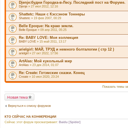
Djenje:будни Городка-в-Лесу. Последний пост на Форуме.
Djenje
» 27 июл 2012, 12:16
Shattetc: Наши с Кэссэном Тоннеры
Shattetc
» 19 фев 2007, 00:29
Belle Epoque: На краю земли.
Belle Epoque
» 09 апр 2011, 05:25
Re: BABY LOVE: Моя коллекция
BABY LOVE
» 15 май 2011, 13:17
arielgirl: МАЙ, ТРУД и немного болталогии ( стр 12 )
arielgirl
» 27 окт 2022, 17:56
ArtAlas: Мой кукольный мир
ArtAlas
» 23 дек 2014, 01:07
Re: Create: Готэмские сказки. Конец
Create
» 10 июл 2020, 23:24
Показать темы з
Новая тема
Вернуться к списку форумов
КТО СЕЙЧАС НА КОНФЕРЕНЦИИ
Сейчас этот форум просматривают:
Baidu [Spider]