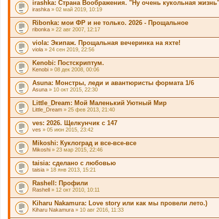
м
irashka: Страна Воображения. "Ну очень кукольная жизнь"
а
irashka
» 02 май 2019, 10:19
с
о
Ribonkа: мои ФР и не только. 2026 - Прощальное
д
ribonka
» 22 авг 2007, 12:17
е
р
viola: Экипаж. Прощальная вечеринка на яхте!
ж
и
viola
» 24 сен 2019, 22:56
т
о
Kenobi: Постскриптум.
п
Kenobi
» 08 дек 2008, 00:06
р
о
Asuna: Монстры, леди и авантюристы формата 1/6
с
.
Asuna
» 10 окт 2015, 22:30
Little_Dream: Мой Маленький Уютный Мир
Little_Dream
» 25 фев 2013, 21:40
ves: 2026. Щелкунчик с 147
ves
» 05 июн 2015, 23:42
Mikoshi: Куклоград и все-все-все
Mikoshi
» 23 мар 2015, 22:46
taisia: сделано с любовью
taisia
» 18 янв 2013, 15:21
Rashell: Профили
Rashell
» 12 окт 2010, 10:11
Kiharu Nakamura: Love story или как мы провели лето.)
Kiharu Nakamura
» 10 авг 2016, 11:33