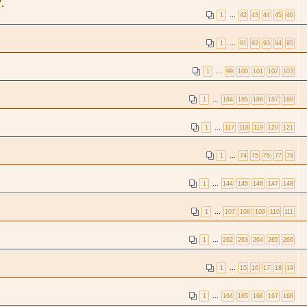
.
1
…
42
43
44
45
46
1
…
91
92
93
94
95
1
…
99
100
101
102
103
1
…
184
185
186
187
188
1
…
117
118
119
120
121
1
…
74
75
76
77
78
1
…
144
145
146
147
148
1
…
107
108
109
110
111
1
…
262
263
264
265
266
1
…
15
16
17
18
19
1
…
164
165
166
167
168