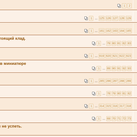
1
2
1
…
125
126
127
128
129
1
…
161
162
163
164
165
тоящий клад.
1
…
79
80
81
82
83
1
…
619
620
621
622
623
 в миниатюре
1
…
89
90
91
92
93
1
…
285
286
287
288
289
1
…
78
79
80
81
82
1
…
314
315
316
317
318
1
…
69
70
71
72
73
 не успеть.