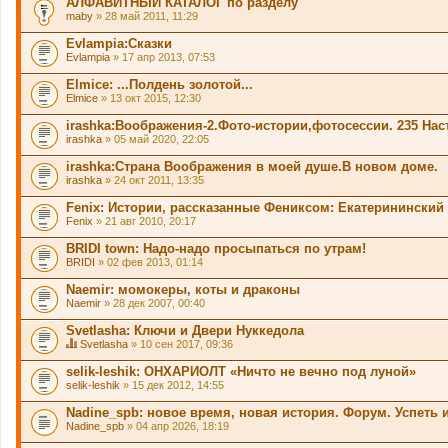
АЛФАВИТНЫЙ КАТАЛОГ по разделу
maby
» 28 май 2011, 11:29
Evlampia:Сказки
Evlampia
» 17 апр 2013, 07:53
Elmice: ...Полдень золотой...
Elmice
» 13 окт 2015, 12:30
irashka:Воображения-2.Фото-истории,фотосессии. 235 Нас
irashka
» 05 май 2020, 22:05
irashka:Страна Воображения в моей душе.В новом доме.
irashka
» 24 окт 2011, 13:35
Fenix: Истории, рассказанные Фениксом: Екатерининский
Fenix
» 21 авг 2010, 20:17
BRIDI tоwn: Надо-надо просыпаться по утрам!
BRIDI
» 02 фев 2013, 01:14
Naemir: момокеры, коты и драконы
Naemir
» 28 дек 2007, 00:40
Svetlasha: Ключи и Двери Нуккедола
Svetlasha
» 10 сен 2017, 09:36
Д
а
selik-leshik: ОНХАРИОЛТ «Ничто не вечно под луной»
н
selik-leshik
» 15 дек 2012, 14:55
н
а
Nadine_spb: новое время, новая история. Форум. Успеть и
я
Nadine_spb
т
» 04 апр 2026, 18:19
е