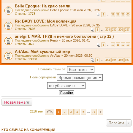
Belle Epoque: На краю земли.
Последнее сообщение
Belle Epoque
«
20 июн 2026, 07:37
Ответы:
1773
1
…
57
58
59
60
Re: BABY LOVE: Моя коллекция
Последнее сообщение
BABY LOVE
«
20 июн 2026, 07:35
Ответы:
7698
1
…
254
255
256
257
arielgirl: МАЙ, ТРУД и немного болталогии ( стр 12 )
Последнее сообщение
Fenix
«
20 июн 2026, 01:41
Ответы:
363
1
…
10
11
12
13
ArtAlas: Мой кукольный мир
Последнее сообщение
ArtAlas
«
20 июн 2026, 00:50
Ответы:
13998
1
…
464
465
466
467
Показать темы за:
Поле сортировки
Новая тема
2116 тем
1
2
3
4
5
…
71
Перейти
КТО СЕЙЧАС НА КОНФЕРЕНЦИИ