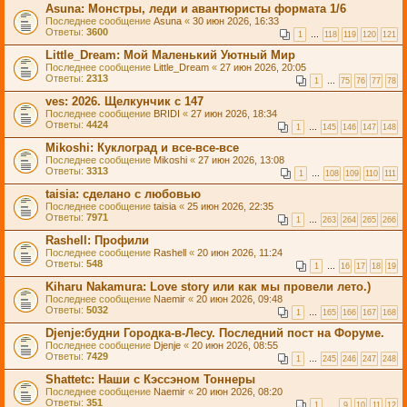
Asuna: Монстры, леди и авантюристы формата 1/6
Последнее сообщение
Asuna
«
30 июн 2026, 16:33
Ответы:
3600
1
…
118
119
120
121
Little_Dream: Мой Маленький Уютный Мир
Последнее сообщение
Little_Dream
«
27 июн 2026, 20:05
Ответы:
2313
1
…
75
76
77
78
ves: 2026. Щелкунчик с 147
Последнее сообщение
BRIDI
«
27 июн 2026, 18:34
Ответы:
4424
1
…
145
146
147
148
Mikoshi: Куклоград и все-все-все
Последнее сообщение
Mikoshi
«
27 июн 2026, 13:08
Ответы:
3313
1
…
108
109
110
111
taisia: сделано с любовью
Последнее сообщение
taisia
«
25 июн 2026, 22:35
Ответы:
7971
1
…
263
264
265
266
Rashell: Профили
Последнее сообщение
Rashell
«
20 июн 2026, 11:24
Ответы:
548
1
…
16
17
18
19
Kiharu Nakamura: Love story или как мы провели лето.)
Последнее сообщение
Naemir
«
20 июн 2026, 09:48
Ответы:
5032
1
…
165
166
167
168
Djenje:будни Городка-в-Лесу. Последний пост на Форуме.
Последнее сообщение
Djenje
«
20 июн 2026, 08:55
Ответы:
7429
1
…
245
246
247
248
Shattetc: Наши с Кэссэном Тоннеры
Последнее сообщение
Naemir
«
20 июн 2026, 08:20
Ответы:
351
1
…
9
10
11
12