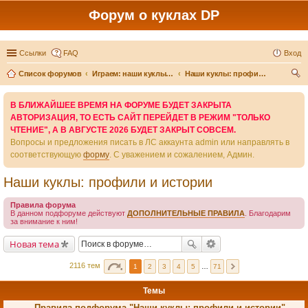
Форум о куклах DP
Ссылки
FAQ
Вход
Список форумов
Играем: наши куклы и игры вокруг них
Наши куклы: профили и истории
ои
В БЛИЖАЙШЕЕ ВРЕМЯ НА ФОРУМЕ БУДЕТ ЗАКРЫТА
ск
АВТОРИЗАЦИЯ, ТО ЕСТЬ САЙТ ПЕРЕЙДЕТ В РЕЖИМ "ТОЛЬКО
ЧТЕНИЕ", А В АВГУСТЕ 2026 БУДЕТ ЗАКРЫТ СОВСЕМ.
Вопросы и предложения писать в ЛС аккаунта admin или направлять в
соответствующую
форму
. С уважением и сожалением, Админ.
Наши куклы: профили и истории
Правила форума
В данном подфоруме действуют
ДОПОЛНИТЕЛЬНЫЕ ПРАВИЛА
. Благодарим
за внимание к ним!
Новая тема
2116 тем
1
2
3
4
5
…
71
Темы
Правила подфорума "Наши куклы: профили и истории"