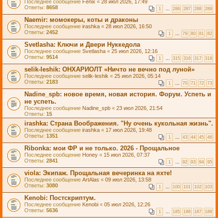
Последнее сообщение
Fenix
«
28 июл 2026, 17:49
Ответы:
8658
1
…
286
287
288
289
Naemir: момокеры, коты и драконы
Последнее сообщение
irashka
«
28 июл 2026, 16:50
Ответы:
2452
1
…
79
80
81
82
Svetlasha: Ключи и Двери Нуккедола
Последнее сообщение
Svetlasha
«
25 июл 2026, 12:16
Ответы:
9514
1
…
315
316
317
318
selik-leshik: ОНХАРИОЛТ «Ничто не вечно под луной»
Последнее сообщение
selik-leshik
«
25 июл 2026, 05:14
Ответы:
2183
1
…
70
71
72
73
Nadine_spb: новое время, новая история. Форум. Успеть и
не успеть.
Последнее сообщение
Nadine_spb
«
23 июл 2026, 21:54
Ответы:
15
irashka: Страна Воображения. "Ну очень кукольная жизнь".
Последнее сообщение
irashka
«
17 июл 2026, 19:48
Ответы:
1351
1
…
43
44
45
46
Ribonkа: мои ФР и не только. 2026 - Прощальное
Последнее сообщение
Honey
«
15 июл 2026, 07:37
Ответы:
2841
1
…
92
93
94
95
viola: Экипаж. Прощальная вечеринка на яхте!
Последнее сообщение
ArtAlas
«
09 июл 2026, 13:58
Ответы:
3080
1
…
100
101
102
103
Kenobi: Постскриптум.
Последнее сообщение
Kenobi
«
05 июл 2026, 12:26
Ответы:
5636
1
…
185
186
187
188