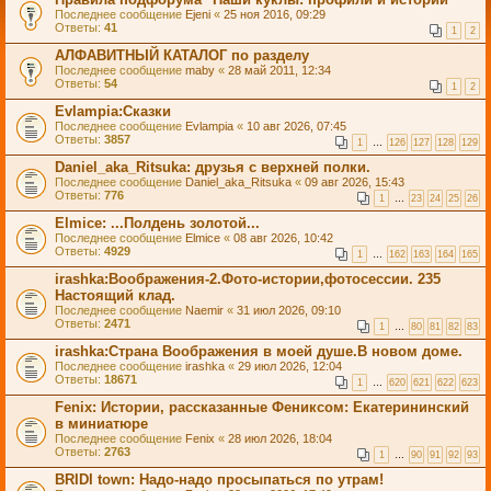
Последнее сообщение
Ejeni
«
25 ноя 2016, 09:29
Ответы:
41
1
2
АЛФАВИТНЫЙ КАТАЛОГ по разделу
Последнее сообщение
maby
«
28 май 2011, 12:34
Ответы:
54
1
2
Evlampia:Сказки
Последнее сообщение
Evlampia
«
10 авг 2026, 07:45
Ответы:
3857
1
…
126
127
128
129
Daniel_aka_Ritsuka: друзья с верхней полки.
Последнее сообщение
Daniel_aka_Ritsuka
«
09 авг 2026, 15:43
Ответы:
776
1
…
23
24
25
26
Elmice: ...Полдень золотой...
Последнее сообщение
Elmice
«
08 авг 2026, 10:42
Ответы:
4929
1
…
162
163
164
165
irashka:Воображения-2.Фото-истории,фотосессии. 235
Настоящий клад.
Последнее сообщение
Naemir
«
31 июл 2026, 09:10
Ответы:
2471
1
…
80
81
82
83
irashka:Страна Воображения в моей душе.В новом доме.
Последнее сообщение
irashka
«
29 июл 2026, 12:04
Ответы:
18671
1
…
620
621
622
623
Fenix: Истории, рассказанные Фениксом: Екатерининский
в миниатюре
Последнее сообщение
Fenix
«
28 июл 2026, 18:04
Ответы:
2763
1
…
90
91
92
93
BRIDI tоwn: Надо-надо просыпаться по утрам!