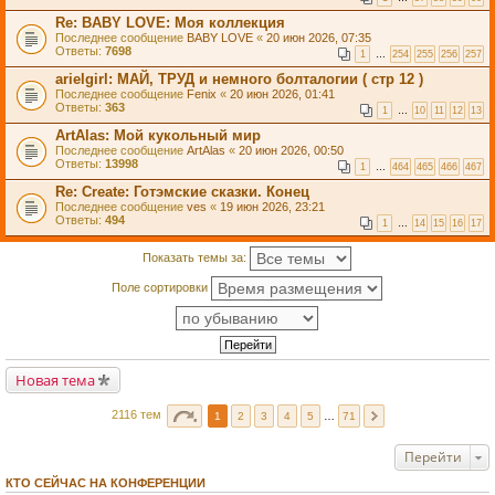
Re: BABY LOVE: Моя коллекция
Последнее сообщение
BABY LOVE
«
20 июн 2026, 07:35
Ответы:
7698
1
…
254
255
256
257
arielgirl: МАЙ, ТРУД и немного болталогии ( стр 12 )
Последнее сообщение
Fenix
«
20 июн 2026, 01:41
Ответы:
363
1
…
10
11
12
13
ArtAlas: Мой кукольный мир
Последнее сообщение
ArtAlas
«
20 июн 2026, 00:50
Ответы:
13998
1
…
464
465
466
467
Re: Create: Готэмские сказки. Конец
Последнее сообщение
ves
«
19 июн 2026, 23:21
Ответы:
494
1
…
14
15
16
17
Показать темы за:
Поле сортировки
Новая тема
2116 тем
1
2
3
4
5
…
71
Перейти
КТО СЕЙЧАС НА КОНФЕРЕНЦИИ