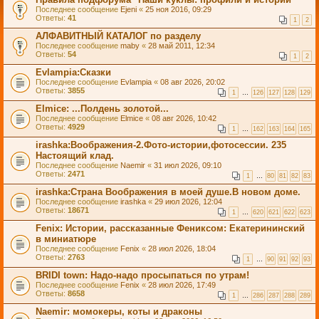
Последнее сообщение
Ejeni
«
25 ноя 2016, 09:29
Ответы:
41
1
2
АЛФАВИТНЫЙ КАТАЛОГ по разделу
Последнее сообщение
maby
«
28 май 2011, 12:34
Ответы:
54
1
2
Evlampia:Сказки
Последнее сообщение
Evlampia
«
08 авг 2026, 20:02
Ответы:
3855
1
…
126
127
128
129
Elmice: ...Полдень золотой...
Последнее сообщение
Elmice
«
08 авг 2026, 10:42
Ответы:
4929
1
…
162
163
164
165
irashka:Воображения-2.Фото-истории,фотосессии. 235
Настоящий клад.
Последнее сообщение
Naemir
«
31 июл 2026, 09:10
Ответы:
2471
1
…
80
81
82
83
irashka:Страна Воображения в моей душе.В новом доме.
Последнее сообщение
irashka
«
29 июл 2026, 12:04
Ответы:
18671
1
…
620
621
622
623
Fenix: Истории, рассказанные Фениксом: Екатерининский
в миниатюре
Последнее сообщение
Fenix
«
28 июл 2026, 18:04
Ответы:
2763
1
…
90
91
92
93
BRIDI tоwn: Надо-надо просыпаться по утрам!
Последнее сообщение
Fenix
«
28 июл 2026, 17:49
Ответы:
8658
1
…
286
287
288
289
Naemir: момокеры, коты и драконы