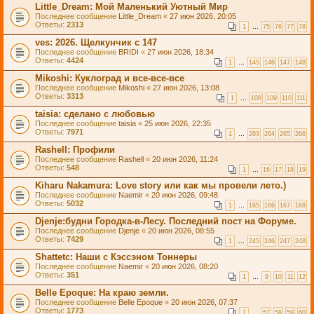
Little_Dream: Мой Маленький Уютный Мир
Последнее сообщение
Little_Dream
«
27 июн 2026, 20:05
Ответы:
2313
1
…
75
76
77
78
ves: 2026. Щелкунчик с 147
Последнее сообщение
BRIDI
«
27 июн 2026, 18:34
Ответы:
4424
1
…
145
146
147
148
Mikoshi: Куклоград и все-все-все
Последнее сообщение
Mikoshi
«
27 июн 2026, 13:08
Ответы:
3313
1
…
108
109
110
111
taisia: сделано с любовью
Последнее сообщение
taisia
«
25 июн 2026, 22:35
Ответы:
7971
1
…
263
264
265
266
Rashell: Профили
Последнее сообщение
Rashell
«
20 июн 2026, 11:24
Ответы:
548
1
…
16
17
18
19
Kiharu Nakamura: Love story или как мы провели лето.)
Последнее сообщение
Naemir
«
20 июн 2026, 09:48
Ответы:
5032
1
…
165
166
167
168
Djenje:будни Городка-в-Лесу. Последний пост на Форуме.
Последнее сообщение
Djenje
«
20 июн 2026, 08:55
Ответы:
7429
1
…
245
246
247
248
Shattetc: Наши с Кэссэном Тоннеры
Последнее сообщение
Naemir
«
20 июн 2026, 08:20
Ответы:
351
1
…
9
10
11
12
Belle Epoque: На краю земли.
Последнее сообщение
Belle Epoque
«
20 июн 2026, 07:37
Ответы:
1773
1
…
57
58
59
60