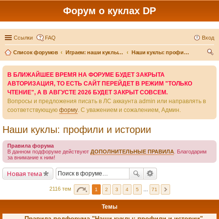
Форум о куклах DP
Ссылки
FAQ
Вход
Список форумов
Играем: наши куклы и игры вокруг них
Наши куклы: профили и истории
ои
В БЛИЖАЙШЕЕ ВРЕМЯ НА ФОРУМЕ БУДЕТ ЗАКРЫТА
ск
АВТОРИЗАЦИЯ, ТО ЕСТЬ САЙТ ПЕРЕЙДЕТ В РЕЖИМ "ТОЛЬКО
ЧТЕНИЕ", А В АВГУСТЕ 2026 БУДЕТ ЗАКРЫТ СОВСЕМ.
Вопросы и предложения писать в ЛС аккаунта admin или направлять в
соответствующую
форму
. С уважением и сожалением, Админ.
Наши куклы: профили и истории
Правила форума
В данном подфоруме действуют
ДОПОЛНИТЕЛЬНЫЕ ПРАВИЛА
. Благодарим
за внимание к ним!
Новая тема
2116 тем
1
2
3
4
5
…
71
Темы
Правила подфорума "Наши куклы: профили и истории"