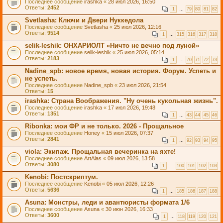
Последнее сообщение
irashka
«
28 июл 2026, 16:50
Ответы:
2452
1
…
79
80
81
82
Svetlasha: Ключи и Двери Нуккедола
Последнее сообщение
Svetlasha
«
25 июл 2026, 12:16
Ответы:
9514
1
…
315
316
317
318
selik-leshik: ОНХАРИОЛТ «Ничто не вечно под луной»
Последнее сообщение
selik-leshik
«
25 июл 2026, 05:14
Ответы:
2183
1
…
70
71
72
73
Nadine_spb: новое время, новая история. Форум. Успеть и
не успеть.
Последнее сообщение
Nadine_spb
«
23 июл 2026, 21:54
Ответы:
15
irashka: Страна Воображения. "Ну очень кукольная жизнь".
Последнее сообщение
irashka
«
17 июл 2026, 19:48
Ответы:
1351
1
…
43
44
45
46
Ribonkа: мои ФР и не только. 2026 - Прощальное
Последнее сообщение
Honey
«
15 июл 2026, 07:37
Ответы:
2841
1
…
92
93
94
95
viola: Экипаж. Прощальная вечеринка на яхте!
Последнее сообщение
ArtAlas
«
09 июл 2026, 13:58
Ответы:
3080
1
…
100
101
102
103
Kenobi: Постскриптум.
Последнее сообщение
Kenobi
«
05 июл 2026, 12:26
Ответы:
5636
1
…
185
186
187
188
Asuna: Монстры, леди и авантюристы формата 1/6
Последнее сообщение
Asuna
«
30 июн 2026, 16:33
Ответы:
3600
1
…
118
119
120
121