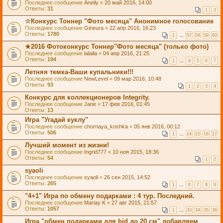
Последнее сообщение
Aneily
«
20 май 2016, 14:00
Ответы:
31
1
2
☆Конкурс Тоннер "Фото месяца" Анонимное голосование
Последнее сообщение
Gineura
«
22 апр 2016, 16:23
Ответы:
1780
1
…
57
58
59
60
★2016 Фотоконкурс Тоннер"Фото месяца" (только фото)
Последнее сообщение
lalaila
«
04 апр 2016, 21:25
Ответы:
194
1
…
4
5
6
7
Летняя темка-Ваши купальники!!!
Последнее сообщение
NewLevel
«
09 мар 2016, 10:48
Ответы:
93
1
2
3
4
Конкурс для коллекционеров Integrity.
Последнее сообщение
Jane
«
17 фев 2016, 01:45
Ответы:
13
Игра "Угадай куклу"
Последнее сообщение
chornaya_koshka
«
05 янв 2016, 00:12
Ответы:
506
1
…
14
15
16
17
Лучший момент из жизни!
Последнее сообщение
Ingrid777
«
10 ноя 2015, 18:36
Ответы:
54
1
2
syaoli
Последнее сообщение
syaoli
«
26 сен 2015, 14:52
Ответы:
265
1
…
6
7
8
9
"4+1" Игра по обмену подарками : 4 тур. Последний.
Последнее сообщение
Mariay K
«
27 авг 2015, 21:57
Ответы:
1057
1
…
33
34
35
36
Игра "обмен подарками для bjd до 20 см" добавляем