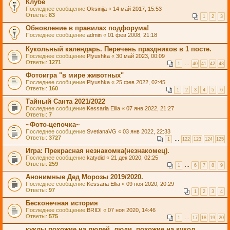
Клубе
Последнее сообщение
Oksinija
«
14 май 2017, 15:53
Ответы:
83
1
2
3
Обновление в правилах подфорума!
Последнее сообщение
admin
«
01 фев 2008, 21:18
Кукольный календарь. Перечень праздников в 1 посте.
Последнее сообщение
Plyushka
«
30 май 2023, 00:09
Ответы:
1271
1
…
40
41
42
43
Фотоигра "в мире животных"
Последнее сообщение
Plyushka
«
25 фев 2022, 02:45
Ответы:
160
1
2
3
4
5
6
Тайный Санта 2021/2022
Последнее сообщение
Kessaria Ellia
«
07 янв 2022, 21:27
Ответы:
7
~Фото-цепочка~
Последнее сообщение
SvetlanaVG
«
03 янв 2022, 22:33
Ответы:
3727
1
…
122
123
124
125
Игра: Прекрасная незнакомка(незнакомец).
Последнее сообщение
katydid
«
21 дек 2020, 02:25
Ответы:
259
1
…
6
7
8
9
Анонимные Дед Морозы 2019/2020.
Последнее сообщение
Kessaria Ellia
«
09 ноя 2020, 20:29
Ответы:
97
1
2
3
4
Бесконечная история
Последнее сообщение
BRIDI
«
07 ноя 2020, 14:46
Ответы:
575
1
…
17
18
19
20
куклы похожие на людей. люди, похожие на кукол...