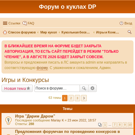
Форум о куклах DP
Ссылки
FAQ
Вход
Список форумов
Мир кукол
Кукольная беседка
Игры и Конкурсы
ои
В БЛИЖАЙШЕЕ ВРЕМЯ НА ФОРУМЕ БУДЕТ ЗАКРЫТА
ск
АВТОРИЗАЦИЯ, ТО ЕСТЬ САЙТ ПЕРЕЙДЕТ В РЕЖИМ "ТОЛЬКО
ЧТЕНИЕ", А В АВГУСТЕ 2026 БУДЕТ ЗАКРЫТ СОВСЕМ.
Вопросы и предложения писать в ЛС аккаунта admin или направлять в
соответствующую
форму
. С уважением и сожалением, Админ.
Игры и Конкурсы
Новая тема
63 темы
1
2
3
Темы
Игра "Дарим Даром"
Последнее сообщение
Mariay K
«
23 июн 2022, 18:57
Ответы:
288
1
…
7
8
9
10
Предложения форумчан по проведению конкурсов в