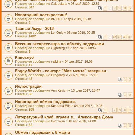
Последнее сообщение
Calceolaria
«
03 май 2020, 12:51
Ответы:
347
1
…
9
10
11
12
Новогодний посткроссинг!
Последнее сообщение
BRIDI
«
12 дек 2019, 16:18
Ответы:
2
Тайный Амур - 2018
Последнее сообщение
Le_Only
«
06 янв 2019, 00:25
Ответы:
1482
1
…
47
48
49
50
Весення экспресс-игра по обмену подарками
Последнее сообщение
OlgaBerg
«
02 апр 2018, 08:47
Ответы:
6
Киноклуб
Последнее сообщение
valkiria
«
04 дек 2017, 16:08
Ответы:
17
Foggy Worlds - конкурс "Моя мечта" завершен.
Последнее сообщение
Dragonfly
«
27 май 2017, 15:16
Ответы:
42
1
2
Иллюстрации
Последнее сообщение
Ann Kevich
«
13 фев 2017, 15:47
Ответы:
56
1
2
Новогодний обмен подарками.
Последнее сообщение
Kessaria Ellia
«
04 янв 2017, 10:28
Ответы:
285
1
…
7
8
9
10
Литературный клуб: играем в... Александра Дюма
Последнее сообщение
Кисточка
«
16 авг 2016, 14:08
Ответы:
52
1
2
Обмен подарками к 8 марта