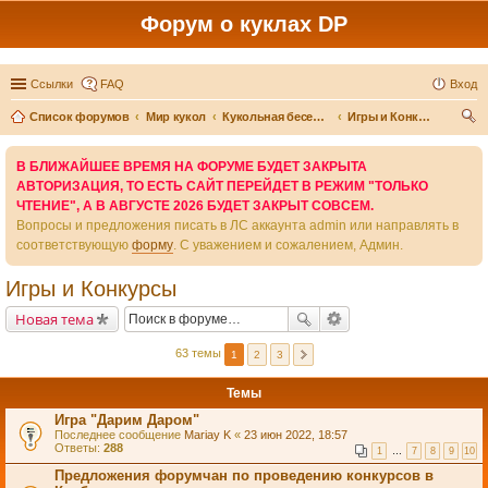
Форум о куклах DP
Ссылки
FAQ
Вход
Список форумов
Мир кукол
Кукольная беседка
Игры и Конкурсы
ои
В БЛИЖАЙШЕЕ ВРЕМЯ НА ФОРУМЕ БУДЕТ ЗАКРЫТА
ск
АВТОРИЗАЦИЯ, ТО ЕСТЬ САЙТ ПЕРЕЙДЕТ В РЕЖИМ "ТОЛЬКО
ЧТЕНИЕ", А В АВГУСТЕ 2026 БУДЕТ ЗАКРЫТ СОВСЕМ.
Вопросы и предложения писать в ЛС аккаунта admin или направлять в
соответствующую
форму
. С уважением и сожалением, Админ.
Игры и Конкурсы
Новая тема
63 темы
1
2
3
Темы
Игра "Дарим Даром"
Последнее сообщение
Mariay K
«
23 июн 2022, 18:57
Ответы:
288
1
…
7
8
9
10
Предложения форумчан по проведению конкурсов в