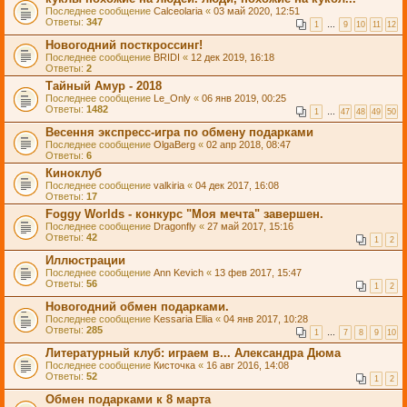
Последнее сообщение
Calceolaria
«
03 май 2020, 12:51
Ответы:
347
1
…
9
10
11
12
Новогодний посткроссинг!
Последнее сообщение
BRIDI
«
12 дек 2019, 16:18
Ответы:
2
Тайный Амур - 2018
Последнее сообщение
Le_Only
«
06 янв 2019, 00:25
Ответы:
1482
1
…
47
48
49
50
Весення экспресс-игра по обмену подарками
Последнее сообщение
OlgaBerg
«
02 апр 2018, 08:47
Ответы:
6
Киноклуб
Последнее сообщение
valkiria
«
04 дек 2017, 16:08
Ответы:
17
Foggy Worlds - конкурс "Моя мечта" завершен.
Последнее сообщение
Dragonfly
«
27 май 2017, 15:16
Ответы:
42
1
2
Иллюстрации
Последнее сообщение
Ann Kevich
«
13 фев 2017, 15:47
Ответы:
56
1
2
Новогодний обмен подарками.
Последнее сообщение
Kessaria Ellia
«
04 янв 2017, 10:28
Ответы:
285
1
…
7
8
9
10
Литературный клуб: играем в... Александра Дюма
Последнее сообщение
Кисточка
«
16 авг 2016, 14:08
Ответы:
52
1
2
Обмен подарками к 8 марта