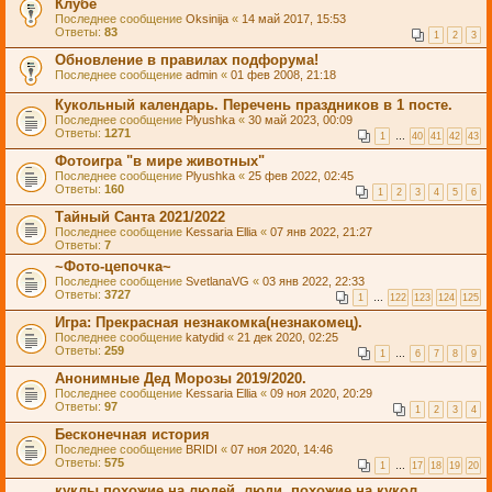
Клубе
Последнее сообщение
Oksinija
«
14 май 2017, 15:53
Ответы:
83
1
2
3
Обновление в правилах подфорума!
Последнее сообщение
admin
«
01 фев 2008, 21:18
Кукольный календарь. Перечень праздников в 1 посте.
Последнее сообщение
Plyushka
«
30 май 2023, 00:09
Ответы:
1271
1
…
40
41
42
43
Фотоигра "в мире животных"
Последнее сообщение
Plyushka
«
25 фев 2022, 02:45
Ответы:
160
1
2
3
4
5
6
Тайный Санта 2021/2022
Последнее сообщение
Kessaria Ellia
«
07 янв 2022, 21:27
Ответы:
7
~Фото-цепочка~
Последнее сообщение
SvetlanaVG
«
03 янв 2022, 22:33
Ответы:
3727
1
…
122
123
124
125
Игра: Прекрасная незнакомка(незнакомец).
Последнее сообщение
katydid
«
21 дек 2020, 02:25
Ответы:
259
1
…
6
7
8
9
Анонимные Дед Морозы 2019/2020.
Последнее сообщение
Kessaria Ellia
«
09 ноя 2020, 20:29
Ответы:
97
1
2
3
4
Бесконечная история
Последнее сообщение
BRIDI
«
07 ноя 2020, 14:46
Ответы:
575
1
…
17
18
19
20
куклы похожие на людей. люди, похожие на кукол...