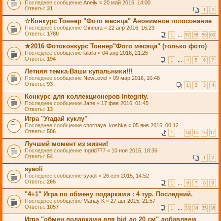
Последнее сообщение
Aneily
«
20 май 2016, 14:00
Ответы:
31
1
2
☆Конкурс Тоннер "Фото месяца" Анонимное голосование
Последнее сообщение
Gineura
«
22 апр 2016, 16:23
Ответы:
1780
1
…
57
58
59
60
★2016 Фотоконкурс Тоннер"Фото месяца" (только фото)
Последнее сообщение
lalaila
«
04 апр 2016, 21:25
Ответы:
194
1
…
4
5
6
7
Летняя темка-Ваши купальники!!!
Последнее сообщение
NewLevel
«
09 мар 2016, 10:48
Ответы:
93
1
2
3
4
Конкурс для коллекционеров Integrity.
Последнее сообщение
Jane
«
17 фев 2016, 01:45
Ответы:
13
Игра "Угадай куклу"
Последнее сообщение
chornaya_koshka
«
05 янв 2016, 00:12
Ответы:
506
1
…
14
15
16
17
Лучший момент из жизни!
Последнее сообщение
Ingrid777
«
10 ноя 2015, 18:36
Ответы:
54
1
2
syaoli
Последнее сообщение
syaoli
«
26 сен 2015, 14:52
Ответы:
265
1
…
6
7
8
9
"4+1" Игра по обмену подарками : 4 тур. Последний.
Последнее сообщение
Mariay K
«
27 авг 2015, 21:57
Ответы:
1057
1
…
33
34
35
36
Игра "обмен подарками для bjd до 20 см" добавляем