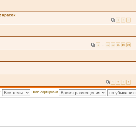
 красок
1
2
3
1
…
12
13
14
15
16
1
2
3
4
а:
Поле сортировки