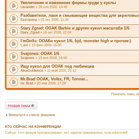
Увеличение и изменение формы груди у куклы
Lavander
» 28 сен 2020, 14:45
Разбавители, лаки и смывающие вещества для акриловых
Екатерина
» 01 окт 2006, 11:36
Stary Zgred: OOAK Barbie и других кукол масштаба 1/6
Stary_Zgred
» 16 окт 2020, 22:04
I'mDolls: ООАКи кукол 1/6, bjd, monster high и прочее:)
I_am
» 10 фев 2009, 15:00
Svajones: OOAK 1/6
Svajones
» 13 ноя 2018, 16:05
Ищу кукол для OOAK под любимцев
AlisaGoldielock
» 11 май 2020, 21:12
Mr.Brad OOAK, Volks, FR, Tonner...
mr. Brad
» 20 янв 2009, 17:28
Показать темы з
Новая тема
Вернуться к списку форумов
КТО СЕЙЧАС НА КОНФЕРЕНЦИИ
Сейчас этот форум просматривают: нет зарегистрированных пользователей