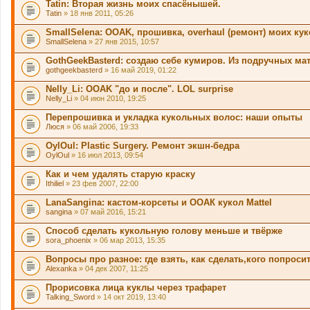
Tatin: Вторая жизнь моих спасёнышей.
Tatin
» 18 янв 2011, 05:26
SmallSelena: OOAK, прошивка, overhaul (ремонт) моих ку
SmallSelena
» 27 янв 2015, 10:57
GothGeekBasterd: создаю себе кумиров. Из подручных ма
gothgeekbasterd
» 16 май 2019, 01:22
Nelly_Li: OOAK "до и после". LOL surprise
Nelly_Li
» 04 июн 2010, 19:25
Перепрошивка и укладка кукольных волос: наши опыты
Люся
» 06 май 2006, 19:33
OylOul: Plastic Surgery. Ремонт экшн-бедра
OylOul
» 16 июл 2013, 09:54
Как и чем удалять старую краску
Ithiliel
» 23 фев 2007, 22:00
LanaSangina: кастом-корсеты и ООАК кукол Mattel
sangina
» 07 май 2016, 15:21
Способ сделать кукольную голову меньше и твёрже
sora_phoenix
» 06 мар 2013, 15:35
Вопросы про разное: где взять, как сделать,кого попросит
Alexanka
» 04 дек 2007, 11:25
Прорисовка лица куклы через трафарет
Talking_Sword
» 14 окт 2019, 13:40