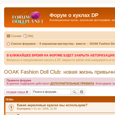
Форум о куклах DP
Коллекционные куклы, кукольная фотография, м
Ссылки
FAQ
Список форумов
К вершинам мастерства - вместе
OOAK Fashion Dol
В БЛИЖАЙШЕЕ ВРЕМЯ НА ФОРУМЕ БУДЕТ ЗАКРЫТА АВТОРИЗАЦИЯ, Т
Вопросы и предложения писать в ЛС аккаунта admin или направлять в 
OOAK Fashion Doll Club: новая жизнь привычн
Правила форума
В данном подфоруме действуют
ДОПОЛНИТЕЛЬНЫЕ ПРАВИЛА
. Благодарим з
Новая тема
ТЕМЫ
Какие акриловые краски мы используем?
Екатерина
» 01 окт 2006, 11:40