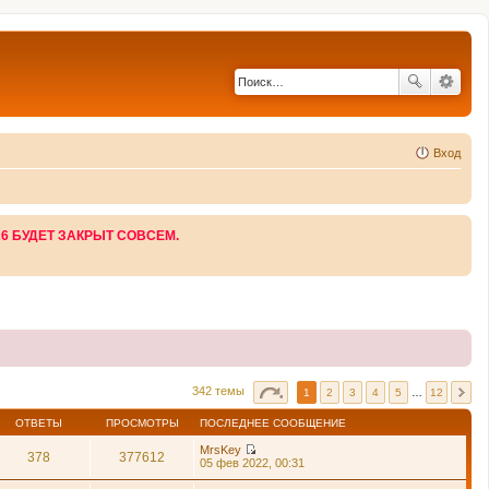
Вход
26 БУДЕТ ЗАКРЫТ СОВСЕМ.
342 темы
1
2
3
4
5
…
12
ОТВЕТЫ
ПРОСМОТРЫ
ПОСЛЕДНЕЕ СООБЩЕНИЕ
MrsKey
378
377612
П
05 фев 2022, 00:31
е
р