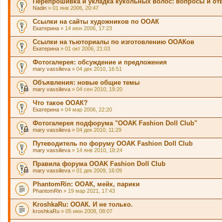
Перепрошивка и укладка кукольных волос: вопросы и от
Nadin
» 01 янв 2006, 20:47
Ссылки на сайты художников по ООАК
Екатерина
» 14 июн 2006, 17:23
Ссылки на тьюториалы по изготовлению ООАКов
Екатерина
» 01 окт 2006, 21:03
Фотогалерея: обсуждение и предложения
mary vassilieva
» 04 дек 2010, 16:51
Объявления: новые общие темы
mary vassilieva
» 04 сен 2010, 19:20
Что такое ООАК?
Екатерина
» 04 мар 2006, 22:20
Фотогалерея подфорума "OOAK Fashion Doll Club"
mary vassilieva
» 04 дек 2010, 11:29
Путеводитель по форуму OOAK Fashion Doll Club
mary vassilieva
» 14 янв 2010, 18:24
Правила форума OOAK Fashion Doll Club
mary vassilieva
» 01 дек 2009, 16:09
PhantomRin: ООАК, мейк, парики
PhantomRin
» 19 мар 2021, 17:43
KroshkaRu: ООАК. И не только.
kroshkaRu
» 05 июн 2008, 08:07