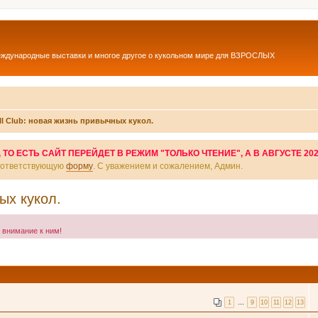
еждународные выставки и многое другое о кукольном мире для ВЗРОСЛЫХ
l Club: новая жизнь привычных кукол.
О ЕСТЬ САЙТ ПЕРЕЙДЕТ В РЕЖИМ "ТОЛЬКО ЧТЕНИЕ", А В АВГУСТЕ 20
соответствующую
форму
. С уважением и сожалением, Админ.
ых кукол.
а внимание к ним!
1
…
9
10
11
12
13