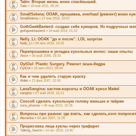
Tatin: Вторая жизнь моих спасёнышей.
Tatin
» 18 янв 2011, 05:26
SmallSelena: OOAK, прошивка, overhaul (ремонт) моих ку
SmallSelena
» 27 янв 2015, 10:57
GothGeekBasterd: создаю себе кумиров. Из подручных ма
gothgeekbasterd
» 16 май 2019, 01:22
Nelly_Li: OOAK "до и после". LOL surprise
Nelly_Li
» 04 июн 2010, 19:25
Перепрошивка и укладка кукольных волос: наши опыты
Люся
» 06 май 2006, 19:33
OylOul: Plastic Surgery. Ремонт экшн-бедра
OylOul
» 16 июл 2013, 09:54
Как и чем удалять старую краску
Ithiliel
» 23 фев 2007, 22:00
LanaSangina: кастом-корсеты и ООАК кукол Mattel
sangina
» 07 май 2016, 15:21
Способ сделать кукольную голову меньше и твёрже
sora_phoenix
» 06 мар 2013, 15:35
Вопросы про разное: где взять, как сделать,кого попросит
Alexanka
» 04 дек 2007, 11:25
Прорисовка лица куклы через трафарет
Talking_Sword
» 14 окт 2019, 13:40