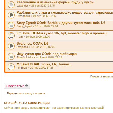
Увеличение и изменение формы груди у куклы
Lavander
» 28 сен 2020, 14:45
Разбавители, лаки и смывающие вещества для акриловых
Екатерина
» 01 окт 2006, 11:36
Stary Zgred: OOAK Barbie и других кукол масштаба 1/6
Stary_Zgred
» 16 окт 2020, 22:04
I'mDolls: ООАКи кукол 1/6, bjd, monster high и прочее:)
I_am
» 10 фев 2009, 15:00
Svajones: OOAK 1/6
Svajones
» 13 ноя 2018, 16:05
Ищу кукол для OOAK под любимцев
AlisaGoldielock
» 11 май 2020, 21:12
Mr.Brad OOAK, Volks, FR, Tonner...
mr. Brad
» 20 янв 2009, 17:28
Показать темы з
Новая тема
Вернуться к списку форумов
КТО СЕЙЧАС НА КОНФЕРЕНЦИИ
Сейчас этот форум просматривают: нет зарегистрированных пользователей