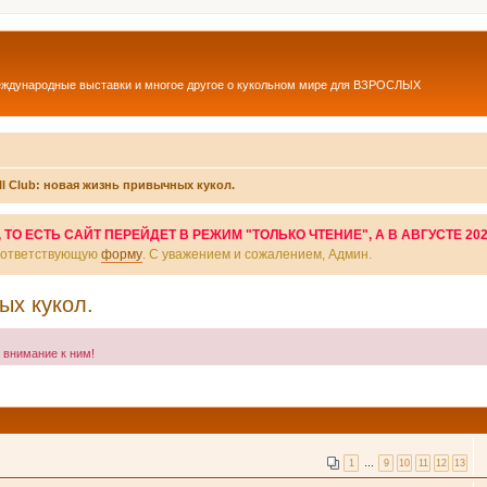
еждународные выставки и многое другое о кукольном мире для ВЗРОСЛЫХ
l Club: новая жизнь привычных кукол.
О ЕСТЬ САЙТ ПЕРЕЙДЕТ В РЕЖИМ "ТОЛЬКО ЧТЕНИЕ", А В АВГУСТЕ 20
соответствующую
форму
. С уважением и сожалением, Админ.
ых кукол.
а внимание к ним!
1
…
9
10
11
12
13