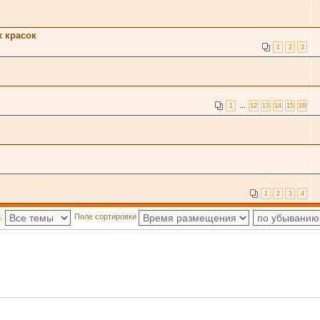
 красок
1
2
3
1
…
12
13
14
15
16
1
2
3
4
а:
Поле сортировки