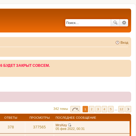
Вход
26 БУДЕТ ЗАКРЫТ СОВСЕМ.
342 темы
1
2
3
4
5
…
12
ОТВЕТЫ
ПРОСМОТРЫ
ПОСЛЕДНЕЕ СООБЩЕНИЕ
MrsKey
378
377565
П
05 фев 2022, 00:31
е
р