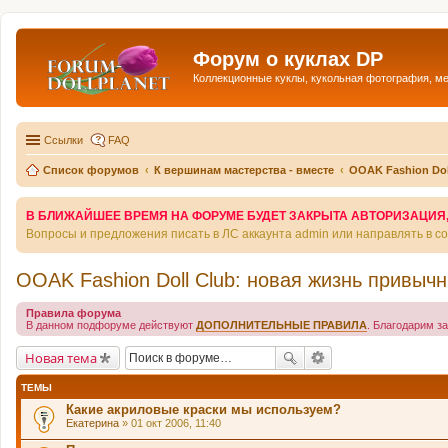
Форум о куклах DP
Коллекционные куклы, кукольная фотография, м
Ссылки
FAQ
Список форумов
К вершинам мастерства - вместе
OOAK Fashion Dol
В БЛИЖАЙШЕЕ ВРЕМЯ НА ФОРУМЕ БУДЕТ ЗАКРЫТА АВТОРИЗАЦИЯ, Т
Вопросы и предложения писать в ЛС аккаунта admin или направлять в 
OOAK Fashion Doll Club: новая жизнь привычн
Правила форума
В данном подфоруме действуют
ДОПОЛНИТЕЛЬНЫЕ ПРАВИЛА
. Благодарим з
Новая тема
ТЕМЫ
Какие акриловые краски мы используем?
Екатерина
» 01 окт 2006, 11:40