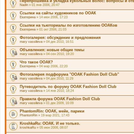
Перепрошивка и укладка кукольных волос: вопросы и от
Nadin
» 01 янв 2006, 20:47
Ссылки на сайты художников по ООАК
Екатерина
» 14 июн 2006, 17:23
Ссылки на тьюториалы по изготовлению ООАКов
Екатерина
» 01 окт 2006, 21:03
Фотогалерея: обсуждение и предложения
mary vassilieva
» 04 дек 2010, 16:51
Объявления: новые общие темы
mary vassilieva
» 04 сен 2010, 19:20
Что такое ООАК?
Екатерина
» 04 мар 2006, 22:20
Фотогалерея подфорума "OOAK Fashion Doll Club"
mary vassilieva
» 04 дек 2010, 11:29
Путеводитель по форуму OOAK Fashion Doll Club
mary vassilieva
» 14 янв 2010, 18:24
Правила форума OOAK Fashion Doll Club
mary vassilieva
» 01 дек 2009, 16:09
PhantomRin: ООАК, мейк, парики
PhantomRin
» 19 мар 2021, 17:43
KroshkaRu: ООАК. И не только.
kroshkaRu
» 05 июн 2008, 08:07