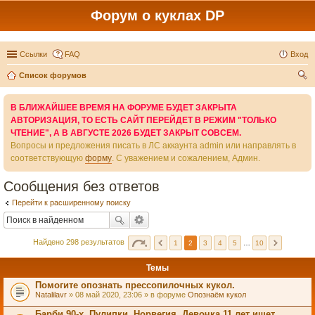
Форум о куклах DP
Ссылки
FAQ
Вход
Список форумов
ои
В БЛИЖАЙШЕЕ ВРЕМЯ НА ФОРУМЕ БУДЕТ ЗАКРЫТА
ск
АВТОРИЗАЦИЯ, ТО ЕСТЬ САЙТ ПЕРЕЙДЕТ В РЕЖИМ "ТОЛЬКО
ЧТЕНИЕ", А В АВГУСТЕ 2026 БУДЕТ ЗАКРЫТ СОВСЕМ.
Вопросы и предложения писать в ЛС аккаунта admin или направлять в
соответствующую
форму
. С уважением и сожалением, Админ.
Сообщения без ответов
Перейти к расширенному поиску
Найдено 298 результатов
1
2
3
4
5
…
10
Темы
Помогите опознать прессопилочных кукол.
Natalilavr
» 08 май 2020, 23:06 » в форуме
Опознаём кукол
Барби 90-х, Пулипки. Норвегия. Девочка 11 лет ищет