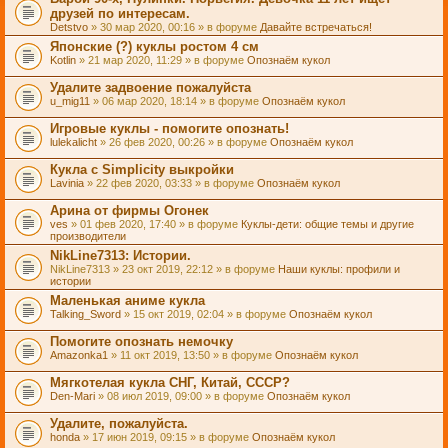
друзей по интересам.
Detstvo
» 30 мар 2020, 00:16 » в форуме
Давайте встречаться!
Японские (?) куклы ростом 4 см
Kotlin
» 21 мар 2020, 11:29 » в форуме
Опознаём кукол
Удалите задвоение пожалуйста
u_mig11
» 06 мар 2020, 18:14 » в форуме
Опознаём кукол
Игровые куклы - помогите опознать!
lulekalicht
» 26 фев 2020, 00:26 » в форуме
Опознаём кукол
Кукла с Simplicity выкройки
Lavinia
» 22 фев 2020, 03:33 » в форуме
Опознаём кукол
Арина от фирмы Огонек
ves
» 01 фев 2020, 17:40 » в форуме
Куклы-дети: общие темы и другие
производители
NikLine7313: Истории.
NikLine7313
» 23 окт 2019, 22:12 » в форуме
Наши куклы: профили и
истории
Маленькая аниме кукла
Talking_Sword
» 15 окт 2019, 02:04 » в форуме
Опознаём кукол
Помогите опознать немочку
Amazonka1
» 11 окт 2019, 13:50 » в форуме
Опознаём кукол
Мягкотелая кукла СНГ, Китай, СССР?
Den-Mari
» 08 июл 2019, 09:00 » в форуме
Опознаём кукол
Удалите, пожалуйста.
honda
» 17 июн 2019, 09:15 » в форуме
Опознаём кукол