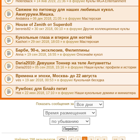
HelenBlack
» 14 янв 2019, 21:36 » в форуме
Куклы MGA Entertainment
Свяжем по питомцу для наших любимых кукол.
Амигуруми.Мишка.
Andakira
» 06 дек 2018, 21:05 » в форуме
Мастерская
House of Zenith от Superdoll
berenis82
» 30 окт 2018, 00:10 » в форуме
Другие коллекционные куклы
Кукольные глаза и втирки для ногтей
Kashori
» 29 окт 2018, 18:03 » в форуме
Мастерская
Барби, 90-е, эксклюзив, Филиппины
Anna
» 19 сен 2018, 16:55 » в форуме
Опознаём кукол
Daria2010: Девушки Тоннер на теле Антуанетты
Daria2010
» 05 сен 2018, 15:16 » в форуме
Наши куклы: профили и истории
Времена и эпохи, Москва- до 22 августа
ves
» 19 авг 2018, 00:53 » в форуме
Кукольная беседка
Румбокс для Блайз петит
Hot
» 22 июн 2018, 17:10 » в форуме
Наши кукольные домики и миниатюра
Показать сообщения за
Найдено 298 результатов
1
2
3
4
5
…
10