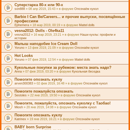
Суперстарка 80-х или 90-х
son888
» 08 апр 2019, 15:43 » в форуме
Опознаём кукол
Barbie I Can Be/Careers... и прочие выпуски, посвящённые
профессиям
Ephemera
» 18 мар 2019, 00:19 » в форуме
Mattel dolls
vesna2012: Dolls - Ole4ka11
vesna2012
» 16 мар 2019, 23:21 » в форуме
Наши куклы: профили и
истории
Малыш наподобие Ice Cream Doll
Yoruno
» 13 фев 2019, 21:09 » в форуме
Опознаём кукол
Hot Looks
Yoruno
» 07 фев 2019, 12:54 » в форуме
Mattel dolls
Кукольные покупки за рубежом: места знать надо?
Anna
» 07 фев 2019, 03:20 » в форуме
Кукольная беседка
Помогите опознать куклу
arven300383
» 02 фев 2019, 16:48 » в форуме
Опознаём кукол
Помогите пожалуйста опознать
Sestoles
» 22 янв 2019, 19:50 » в форуме
Опознаём кукол
Помогите, пожалуйста, опознать куколку с Таобао!
Miosh
» 20 янв 2019, 14:08 » в форуме
Опознаём кукол
Помогите опознать куклу
Katrinex
» 19 янв 2019, 16:21 » в форуме
Опознаём кукол
BABY born Surprise