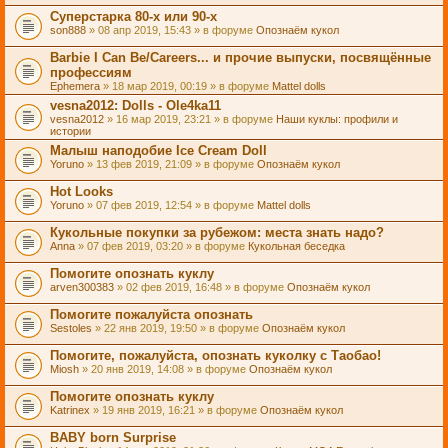
Суперстарка 80-х или 90-х
son888
» 08 апр 2019, 15:43 » в форуме
Опознаём кукол
Barbie I Can Be/Careers... и прочие выпуски, посвящённые
профессиям
Ephemera
» 18 мар 2019, 00:19 » в форуме
Mattel dolls
vesna2012: Dolls - Ole4ka11
vesna2012
» 16 мар 2019, 23:21 » в форуме
Наши куклы: профили и
истории
Малыш наподобие Ice Cream Doll
Yoruno
» 13 фев 2019, 21:09 » в форуме
Опознаём кукол
Hot Looks
Yoruno
» 07 фев 2019, 12:54 » в форуме
Mattel dolls
Кукольные покупки за рубежом: места знать надо?
Anna
» 07 фев 2019, 03:20 » в форуме
Кукольная беседка
Помогите опознать куклу
arven300383
» 02 фев 2019, 16:48 » в форуме
Опознаём кукол
Помогите пожалуйста опознать
Sestoles
» 22 янв 2019, 19:50 » в форуме
Опознаём кукол
Помогите, пожалуйста, опознать куколку с Таобао!
Miosh
» 20 янв 2019, 14:08 » в форуме
Опознаём кукол
Помогите опознать куклу
Katrinex
» 19 янв 2019, 16:21 » в форуме
Опознаём кукол
BABY born Surprise