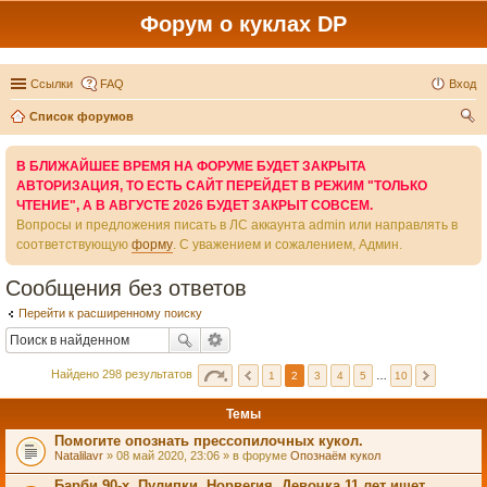
Форум о куклах DP
Ссылки
FAQ
Вход
Список форумов
ои
В БЛИЖАЙШЕЕ ВРЕМЯ НА ФОРУМЕ БУДЕТ ЗАКРЫТА
ск
АВТОРИЗАЦИЯ, ТО ЕСТЬ САЙТ ПЕРЕЙДЕТ В РЕЖИМ "ТОЛЬКО
ЧТЕНИЕ", А В АВГУСТЕ 2026 БУДЕТ ЗАКРЫТ СОВСЕМ.
Вопросы и предложения писать в ЛС аккаунта admin или направлять в
соответствующую
форму
. С уважением и сожалением, Админ.
Сообщения без ответов
Перейти к расширенному поиску
Найдено 298 результатов
1
2
3
4
5
…
10
Темы
Помогите опознать прессопилочных кукол.
Natalilavr
» 08 май 2020, 23:06 » в форуме
Опознаём кукол
Барби 90-х, Пулипки. Норвегия. Девочка 11 лет ищет