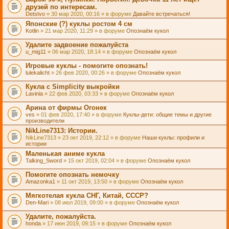
друзей по интересам.
Detstvo
» 30 мар 2020, 00:16 » в форуме
Давайте встречаться!
Японские (?) куклы ростом 4 см
Kotlin
» 21 мар 2020, 11:29 » в форуме
Опознаём кукол
Удалите задвоение пожалуйста
u_mig11
» 06 мар 2020, 18:14 » в форуме
Опознаём кукол
Игровые куклы - помогите опознать!
lulekalicht
» 26 фев 2020, 00:26 » в форуме
Опознаём кукол
Кукла с Simplicity выкройки
Lavinia
» 22 фев 2020, 03:33 » в форуме
Опознаём кукол
Арина от фирмы Огонек
ves
» 01 фев 2020, 17:40 » в форуме
Куклы-дети: общие темы и другие
производители
NikLine7313: Истории.
NikLine7313
» 23 окт 2019, 22:12 » в форуме
Наши куклы: профили и
истории
Маленькая аниме кукла
Talking_Sword
» 15 окт 2019, 02:04 » в форуме
Опознаём кукол
Помогите опознать немочку
Amazonka1
» 11 окт 2019, 13:50 » в форуме
Опознаём кукол
Мягкотелая кукла СНГ, Китай, СССР?
Den-Mari
» 08 июл 2019, 09:00 » в форуме
Опознаём кукол
Удалите, пожалуйста.
honda
» 17 июн 2019, 09:15 » в форуме
Опознаём кукол