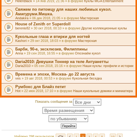
HelenBlack
» 14 янв 2019, 21:36 » в форуме
Куклы MGA Entertainment
Свяжем по питомцу для наших любимых кукол.
Амигуруми.Мишка.
Andakira
» 06 дек 2018, 21:05 » в форуме
Мастерская
House of Zenith от Superdoll
berenis82
» 30 окт 2018, 00:10 » в форуме
Другие коллекционные куклы
Кукольные глаза и втирки для ногтей
Kashori
» 29 окт 2018, 18:03 » в форуме
Мастерская
Барби, 90-е, эксклюзив, Филиппины
Anna
» 19 сен 2018, 16:55 » в форуме
Опознаём кукол
Daria2010: Девушки Тоннер на теле Антуанетты
Daria2010
» 05 сен 2018, 15:16 » в форуме
Наши куклы: профили и истории
Времена и эпохи, Москва- до 22 августа
ves
» 19 авг 2018, 00:53 » в форуме
Кукольная беседка
Румбокс для Блайз петит
Hot
» 22 июн 2018, 17:10 » в форуме
Наши кукольные домики и миниатюра
Показать сообщения за
Найдено 298 результатов
1
2
3
4
5
…
10