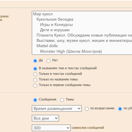
орумах
е.
Да
Нет
В названиях тем и текстах сообщений
Только в текстах сообщений
Только по названию темы
Только в первом сообщении темы
Сообщения
Темы
по возрастанию
по у
символов сообщений