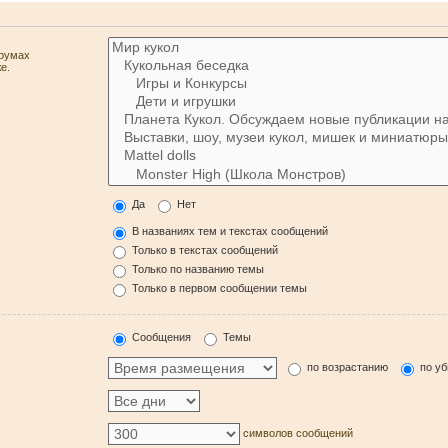
орумах
е.
Да
Нет
В названиях тем и текстах сообщений
Только в текстах сообщений
Только по названию темы
Только в первом сообщении темы
Сообщения
Темы
по возрастанию
по у
символов сообщений