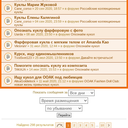
Куклы Марии Жуковой
Cane_corso
» 20 сен 2020, 18:57 » в форуме
Российские коллекционные
куклы
Куклы Елены Калягиной
Cane_corso
» 04 сен 2020, 23:59 » в форуме
Российские коллекционные
куклы
Опознать куклу фарфоровую с фото
Uarda
» 08 авг 2020, 23:50 » в форуме
Опознаём кукол
Фарфоровая кукла с мягким телом от Amanda Kao
ViktoriaV
» 31 июл 2020, 12:44 » в форуме
Опознаём кукол
Курск, ищу единомышленников
TvoiSvet123
» 25 июл 2020, 13:50 » в форуме
Давайте встречаться!
Помогите опознать куклу из композита
TAKAJA
» 14 июн 2020, 15:53 » в форуме
Опознаём кукол
Ищу кукол для OOAK под любимцев
AlisaGoldielock
» 11 май 2020, 21:12 » в форуме
OOAK Fashion Doll Club:
новая жизнь привычных кукол.
Показать сообщения за
Найдено 298 результатов
1
2
3
4
5
…
10