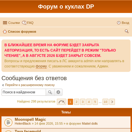
Форум о куклах DP
Ссылки
FAQ
Вход
Список форумов
ои
В БЛИЖАЙШЕЕ ВРЕМЯ НА ФОРУМЕ БУДЕТ ЗАКРЫТА
ск
АВТОРИЗАЦИЯ, ТО ЕСТЬ САЙТ ПЕРЕЙДЕТ В РЕЖИМ "ТОЛЬКО
ЧТЕНИЕ", А В АВГУСТЕ 2026 БУДЕТ ЗАКРЫТ СОВСЕМ.
Вопросы и предложения писать в ЛС аккаунта admin или направлять в
соответствующую
форму
. С уважением и сожалением, Админ.
Сообщения без ответов
Перейти к расширенному поиску
Найдено 298 результатов
1
2
3
4
5
…
10
Темы
Moonspell Magic
HelenBlack
» 14 фев 2026, 15:55 » в форуме
Mattel dolls
Taya facemold