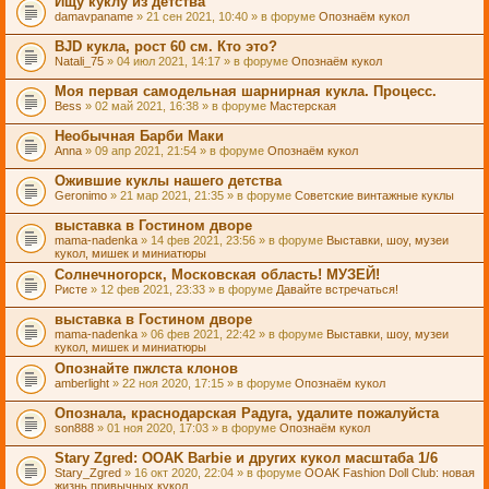
Ищу куклу из детства
damavpaname
» 21 сен 2021, 10:40 » в форуме
Опознаём кукол
BJD кукла, рост 60 см. Кто это?
Natali_75
» 04 июл 2021, 14:17 » в форуме
Опознаём кукол
Моя первая самодельная шарнирная кукла. Процесс.
Bess
» 02 май 2021, 16:38 » в форуме
Мастерская
Необычная Барби Маки
Anna
» 09 апр 2021, 21:54 » в форуме
Опознаём кукол
Ожившие куклы нашего детства
Geronimo
» 21 мар 2021, 21:35 » в форуме
Советские винтажные куклы
выставка в Гостином дворе
mama-nadenka
» 14 фев 2021, 23:56 » в форуме
Выставки, шоу, музеи
кукол, мишек и миниатюры
Солнечногорск, Московская область! МУЗЕЙ!
Ристе
» 12 фев 2021, 23:33 » в форуме
Давайте встречаться!
выставка в Гостином дворе
mama-nadenka
» 06 фев 2021, 22:42 » в форуме
Выставки, шоу, музеи
кукол, мишек и миниатюры
Опознайте пжлста клонов
amberlight
» 22 ноя 2020, 17:15 » в форуме
Опознаём кукол
Опознала, краснодарская Радуга, удалите пожалуйста
son888
» 01 ноя 2020, 17:03 » в форуме
Опознаём кукол
Stary Zgred: OOAK Barbie и других кукол масштаба 1/6
Stary_Zgred
» 16 окт 2020, 22:04 » в форуме
OOAK Fashion Doll Club: новая
жизнь привычных кукол.