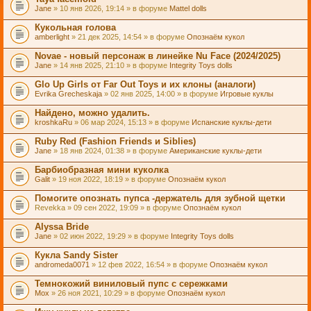
Jane
» 10 янв 2026, 19:14 » в форуме
Mattel dolls
Кукольная голова
amberlight
» 21 дек 2025, 14:54 » в форуме
Опознаём кукол
Novae - новый персонаж в линейке Nu Face (2024/2025)
Jane
» 14 янв 2025, 21:10 » в форуме
Integrity Toys dolls
Glo Up Girls от Far Out Toys и их клоны (аналоги)
Evrika Grecheskaja
» 02 янв 2025, 14:00 » в форуме
Игровые куклы
Найдено, можно удалить.
kroshkaRu
» 06 мар 2024, 15:13 » в форуме
Испанские куклы-дети
Ruby Red (Fashion Friends и Siblies)
Jane
» 18 янв 2024, 01:38 » в форуме
Американские куклы-дети
Барбиобразная мини куколка
Galit
» 19 ноя 2022, 18:19 » в форуме
Опознаём кукол
Помогите опознать пупса -держатель для зубной щетки
Revekka
» 09 сен 2022, 19:09 » в форуме
Опознаём кукол
Alyssa Bride
Jane
» 02 июн 2022, 19:29 » в форуме
Integrity Toys dolls
Кукла Sandy Sister
andromeda0071
» 12 фев 2022, 16:54 » в форуме
Опознаём кукол
Темнокожий виниловый пупс с сережками
Mox
» 26 ноя 2021, 10:29 » в форуме
Опознаём кукол