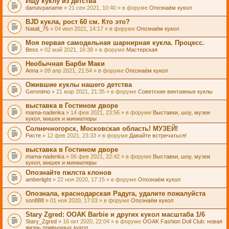
Ищу куклу из детства
damavpaname
» 21 сен 2021, 10:40 » в форуме
Опознаём кукол
BJD кукла, рост 60 см. Кто это?
Natali_75
» 04 июл 2021, 14:17 » в форуме
Опознаём кукол
Моя первая самодельная шарнирная кукла. Процесс.
Bess
» 02 май 2021, 16:38 » в форуме
Мастерская
Необычная Барби Маки
Anna
» 09 апр 2021, 21:54 » в форуме
Опознаём кукол
Ожившие куклы нашего детства
Geronimo
» 21 мар 2021, 21:35 » в форуме
Советские винтажные куклы
выставка в Гостином дворе
mama-nadenka
» 14 фев 2021, 23:56 » в форуме
Выставки, шоу, музеи
кукол, мишек и миниатюры
Солнечногорск, Московская область! МУЗЕЙ!
Ристе
» 12 фев 2021, 23:33 » в форуме
Давайте встречаться!
выставка в Гостином дворе
mama-nadenka
» 06 фев 2021, 22:42 » в форуме
Выставки, шоу, музеи
кукол, мишек и миниатюры
Опознайте пжлста клонов
amberlight
» 22 ноя 2020, 17:15 » в форуме
Опознаём кукол
Опознала, краснодарская Радуга, удалите пожалуйста
son888
» 01 ноя 2020, 17:03 » в форуме
Опознаём кукол
Stary Zgred: OOAK Barbie и других кукол масштаба 1/6
Stary_Zgred
» 16 окт 2020, 22:04 » в форуме
OOAK Fashion Doll Club: новая
жизнь привычных кукол.