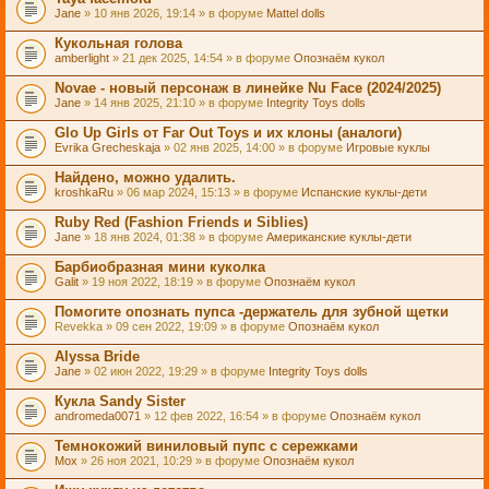
Jane
» 10 янв 2026, 19:14 » в форуме
Mattel dolls
Кукольная голова
amberlight
» 21 дек 2025, 14:54 » в форуме
Опознаём кукол
Novae - новый персонаж в линейке Nu Face (2024/2025)
Jane
» 14 янв 2025, 21:10 » в форуме
Integrity Toys dolls
Glo Up Girls от Far Out Toys и их клоны (аналоги)
Evrika Grecheskaja
» 02 янв 2025, 14:00 » в форуме
Игровые куклы
Найдено, можно удалить.
kroshkaRu
» 06 мар 2024, 15:13 » в форуме
Испанские куклы-дети
Ruby Red (Fashion Friends и Siblies)
Jane
» 18 янв 2024, 01:38 » в форуме
Американские куклы-дети
Барбиобразная мини куколка
Galit
» 19 ноя 2022, 18:19 » в форуме
Опознаём кукол
Помогите опознать пупса -держатель для зубной щетки
Revekka
» 09 сен 2022, 19:09 » в форуме
Опознаём кукол
Alyssa Bride
Jane
» 02 июн 2022, 19:29 » в форуме
Integrity Toys dolls
Кукла Sandy Sister
andromeda0071
» 12 фев 2022, 16:54 » в форуме
Опознаём кукол
Темнокожий виниловый пупс с сережками
Mox
» 26 ноя 2021, 10:29 » в форуме
Опознаём кукол