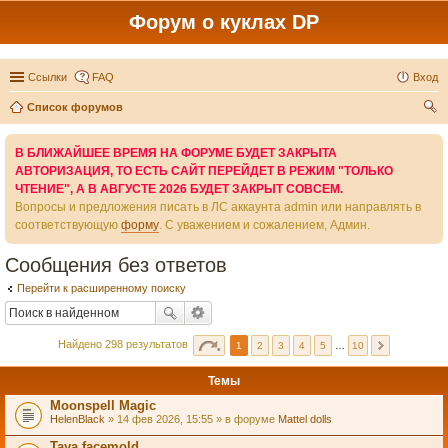
Форум о куклах DP
Ссылки
FAQ
Вход
Список форумов
ои
В БЛИЖАЙШЕЕ ВРЕМЯ НА ФОРУМЕ БУДЕТ ЗАКРЫТА
ск
АВТОРИЗАЦИЯ, ТО ЕСТЬ САЙТ ПЕРЕЙДЕТ В РЕЖИМ "ТОЛЬКО
ЧТЕНИЕ", А В АВГУСТЕ 2026 БУДЕТ ЗАКРЫТ СОВСЕМ.
Вопросы и предложения писать в ЛС аккаунта admin или направлять в
соответствующую
форму
. С уважением и сожалением, Админ.
Сообщения без ответов
Перейти к расширенному поиску
Найдено 298 результатов
1
2
3
4
5
…
10
Темы
Moonspell Magic
HelenBlack
» 14 фев 2026, 15:55 » в форуме
Mattel dolls
Taya facemold