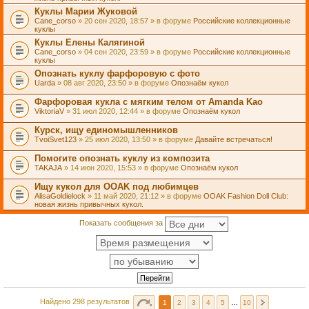
Куклы Марии Жуковой
Cane_corso
» 20 сен 2020, 18:57 » в форуме
Российские коллекционные
куклы
Куклы Елены Калягиной
Cane_corso
» 04 сен 2020, 23:59 » в форуме
Российские коллекционные
куклы
Опознать куклу фарфоровую с фото
Uarda
» 08 авг 2020, 23:50 » в форуме
Опознаём кукол
Фарфоровая кукла с мягким телом от Amanda Kao
ViktoriaV
» 31 июл 2020, 12:44 » в форуме
Опознаём кукол
Курск, ищу единомышленников
TvoiSvet123
» 25 июл 2020, 13:50 » в форуме
Давайте встречаться!
Помогите опознать куклу из композита
TAKAJA
» 14 июн 2020, 15:53 » в форуме
Опознаём кукол
Ищу кукол для OOAK под любимцев
AlisaGoldielock
» 11 май 2020, 21:12 » в форуме
OOAK Fashion Doll Club:
новая жизнь привычных кукол.
Показать сообщения за
Найдено 298 результатов
1
2
3
4
5
…
10