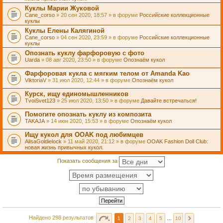
Куклы Марии Жуковой
Cane_corso
» 20 сен 2020, 18:57 » в форуме
Российские коллекционные
куклы
Куклы Елены Калягиной
Cane_corso
» 04 сен 2020, 23:59 » в форуме
Российские коллекционные
куклы
Опознать куклу фарфоровую с фото
Uarda
» 08 авг 2020, 23:50 » в форуме
Опознаём кукол
Фарфоровая кукла с мягким телом от Amanda Kao
ViktoriaV
» 31 июл 2020, 12:44 » в форуме
Опознаём кукол
Курск, ищу единомышленников
TvoiSvet123
» 25 июл 2020, 13:50 » в форуме
Давайте встречаться!
Помогите опознать куклу из композита
TAKAJA
» 14 июн 2020, 15:53 » в форуме
Опознаём кукол
Ищу кукол для OOAK под любимцев
AlisaGoldielock
» 11 май 2020, 21:12 » в форуме
OOAK Fashion Doll Club:
новая жизнь привычных кукол.
Показать сообщения за
Найдено 298 результатов
1
2
3
4
5
…
10