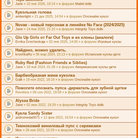
Jane
» 10 янв 2026, 19:14 » в форуме
Mattel dolls
Кукольная голова
amberlight
» 21 дек 2025, 14:54 » в форуме
Опознаём кукол
Novae - новый персонаж в линейке Nu Face (2024/2025)
Jane
» 14 янв 2025, 21:10 » в форуме
Integrity Toys dolls
Glo Up Girls от Far Out Toys и их клоны (аналоги)
Evrika Grecheskaja
» 02 янв 2025, 14:00 » в форуме
Игровые куклы
Найдено, можно удалить.
kroshkaRu
» 06 мар 2024, 15:13 » в форуме
Испанские куклы-дети
Ruby Red (Fashion Friends и Siblies)
Jane
» 18 янв 2024, 01:38 » в форуме
Американские куклы-дети
Барбиобразная мини куколка
Galit
» 19 ноя 2022, 18:19 » в форуме
Опознаём кукол
Помогите опознать пупса -держатель для зубной щетки
Revekka
» 09 сен 2022, 19:09 » в форуме
Опознаём кукол
Alyssa Bride
Jane
» 02 июн 2022, 19:29 » в форуме
Integrity Toys dolls
Кукла Sandy Sister
andromeda0071
» 12 фев 2022, 16:54 » в форуме
Опознаём кукол
Темнокожий виниловый пупс с сережками
Mox
» 26 ноя 2021, 10:29 » в форуме
Опознаём кукол