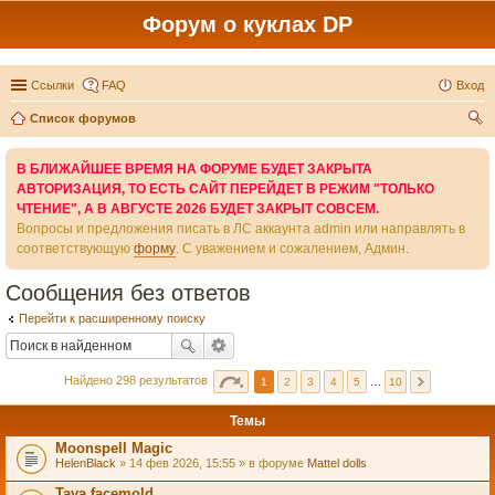
Форум о куклах DP
Ссылки
FAQ
Вход
Список форумов
ои
В БЛИЖАЙШЕЕ ВРЕМЯ НА ФОРУМЕ БУДЕТ ЗАКРЫТА
ск
АВТОРИЗАЦИЯ, ТО ЕСТЬ САЙТ ПЕРЕЙДЕТ В РЕЖИМ "ТОЛЬКО
ЧТЕНИЕ", А В АВГУСТЕ 2026 БУДЕТ ЗАКРЫТ СОВСЕМ.
Вопросы и предложения писать в ЛС аккаунта admin или направлять в
соответствующую
форму
. С уважением и сожалением, Админ.
Сообщения без ответов
Перейти к расширенному поиску
Найдено 298 результатов
1
2
3
4
5
…
10
Темы
Moonspell Magic
HelenBlack
» 14 фев 2026, 15:55 » в форуме
Mattel dolls
Taya facemold