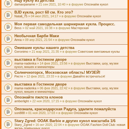
Ищу куклу из детства
damavpaname
» 21 сен 2021, 10:40 » в форуме
Опознаём кукол
BJD кукла, рост 60 см. Кто это?
Natali_75
» 04 июл 2021, 14:17 » в форуме
Опознаём кукол
Моя первая самодельная шарнирная кукла. Процесс.
Bess
» 02 май 2021, 16:38 » в форуме
Мастерская
Необычная Барби Маки
Anna
» 09 апр 2021, 21:54 » в форуме
Опознаём кукол
Ожившие куклы нашего детства
Geronimo
» 21 мар 2021, 21:35 » в форуме
Советские винтажные куклы
выставка в Гостином дворе
mama-nadenka
» 14 фев 2021, 23:56 » в форуме
Выставки, шоу, музеи
кукол, мишек и миниатюры
Солнечногорск, Московская область! МУЗЕЙ!
Ристе
» 12 фев 2021, 23:33 » в форуме
Давайте встречаться!
выставка в Гостином дворе
mama-nadenka
» 06 фев 2021, 22:42 » в форуме
Выставки, шоу, музеи
кукол, мишек и миниатюры
Опознайте пжлста клонов
amberlight
» 22 ноя 2020, 17:15 » в форуме
Опознаём кукол
Опознала, краснодарская Радуга, удалите пожалуйста
son888
» 01 ноя 2020, 17:03 » в форуме
Опознаём кукол
Stary Zgred: OOAK Barbie и других кукол масштаба 1/6
Stary_Zgred
» 16 окт 2020, 22:04 » в форуме
OOAK Fashion Doll Club: новая
жизнь привычных кукол.