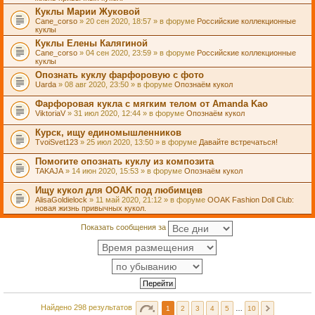
Куклы Марии Жуковой
Cane_corso
» 20 сен 2020, 18:57 » в форуме
Российские коллекционные
куклы
Куклы Елены Калягиной
Cane_corso
» 04 сен 2020, 23:59 » в форуме
Российские коллекционные
куклы
Опознать куклу фарфоровую с фото
Uarda
» 08 авг 2020, 23:50 » в форуме
Опознаём кукол
Фарфоровая кукла с мягким телом от Amanda Kao
ViktoriaV
» 31 июл 2020, 12:44 » в форуме
Опознаём кукол
Курск, ищу единомышленников
TvoiSvet123
» 25 июл 2020, 13:50 » в форуме
Давайте встречаться!
Помогите опознать куклу из композита
TAKAJA
» 14 июн 2020, 15:53 » в форуме
Опознаём кукол
Ищу кукол для OOAK под любимцев
AlisaGoldielock
» 11 май 2020, 21:12 » в форуме
OOAK Fashion Doll Club:
новая жизнь привычных кукол.
Показать сообщения за
Найдено 298 результатов
1
2
3
4
5
…
10