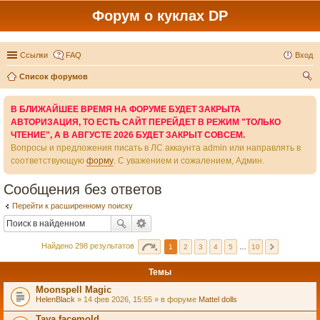
Форум о куклах DP
Ссылки
FAQ
Вход
Список форумов
ои
В БЛИЖАЙШЕЕ ВРЕМЯ НА ФОРУМЕ БУДЕТ ЗАКРЫТА
ск
АВТОРИЗАЦИЯ, ТО ЕСТЬ САЙТ ПЕРЕЙДЕТ В РЕЖИМ "ТОЛЬКО
ЧТЕНИЕ", А В АВГУСТЕ 2026 БУДЕТ ЗАКРЫТ СОВСЕМ.
Вопросы и предложения писать в ЛС аккаунта admin или направлять в
соответствующую
форму
. С уважением и сожалением, Админ.
Сообщения без ответов
Перейти к расширенному поиску
Найдено 298 результатов
1
2
3
4
5
…
10
Темы
Moonspell Magic
HelenBlack
» 14 фев 2026, 15:55 » в форуме
Mattel dolls
Taya facemold