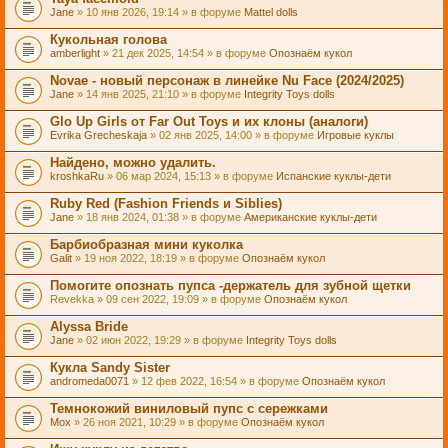
Jane
» 10 янв 2026, 19:14 » в форуме
Mattel dolls
Кукольная голова
amberlight
» 21 дек 2025, 14:54 » в форуме
Опознаём кукол
Novae - новый персонаж в линейке Nu Face (2024/2025)
Jane
» 14 янв 2025, 21:10 » в форуме
Integrity Toys dolls
Glo Up Girls от Far Out Toys и их клоны (аналоги)
Evrika Grecheskaja
» 02 янв 2025, 14:00 » в форуме
Игровые куклы
Найдено, можно удалить.
kroshkaRu
» 06 мар 2024, 15:13 » в форуме
Испанские куклы-дети
Ruby Red (Fashion Friends и Siblies)
Jane
» 18 янв 2024, 01:38 » в форуме
Американские куклы-дети
Барбиобразная мини куколка
Galit
» 19 ноя 2022, 18:19 » в форуме
Опознаём кукол
Помогите опознать пупса -держатель для зубной щетки
Revekka
» 09 сен 2022, 19:09 » в форуме
Опознаём кукол
Alyssa Bride
Jane
» 02 июн 2022, 19:29 » в форуме
Integrity Toys dolls
Кукла Sandy Sister
andromeda0071
» 12 фев 2022, 16:54 » в форуме
Опознаём кукол
Темнокожий виниловый пупс с сережками
Mox
» 26 ноя 2021, 10:29 » в форуме
Опознаём кукол