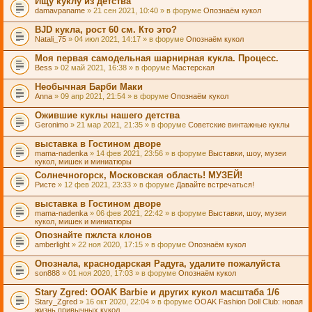
Ищу куклу из детства
damavpaname
» 21 сен 2021, 10:40 » в форуме
Опознаём кукол
BJD кукла, рост 60 см. Кто это?
Natali_75
» 04 июл 2021, 14:17 » в форуме
Опознаём кукол
Моя первая самодельная шарнирная кукла. Процесс.
Bess
» 02 май 2021, 16:38 » в форуме
Мастерская
Необычная Барби Маки
Anna
» 09 апр 2021, 21:54 » в форуме
Опознаём кукол
Ожившие куклы нашего детства
Geronimo
» 21 мар 2021, 21:35 » в форуме
Советские винтажные куклы
выставка в Гостином дворе
mama-nadenka
» 14 фев 2021, 23:56 » в форуме
Выставки, шоу, музеи
кукол, мишек и миниатюры
Солнечногорск, Московская область! МУЗЕЙ!
Ристе
» 12 фев 2021, 23:33 » в форуме
Давайте встречаться!
выставка в Гостином дворе
mama-nadenka
» 06 фев 2021, 22:42 » в форуме
Выставки, шоу, музеи
кукол, мишек и миниатюры
Опознайте пжлста клонов
amberlight
» 22 ноя 2020, 17:15 » в форуме
Опознаём кукол
Опознала, краснодарская Радуга, удалите пожалуйста
son888
» 01 ноя 2020, 17:03 » в форуме
Опознаём кукол
Stary Zgred: OOAK Barbie и других кукол масштаба 1/6
Stary_Zgred
» 16 окт 2020, 22:04 » в форуме
OOAK Fashion Doll Club: новая
жизнь привычных кукол.