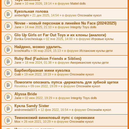
Jane
» 10 янв 2026, 19:14 » в форуме
Mattel dolls
Кукольная голова
amberlight
» 21 дек 2025, 14:54 » в форуме
Опознаём кукол
Novae - новый персонаж в линейке Nu Face (2024/2025)
Jane
» 14 янв 2025, 21:10 » в форуме
Integrity Toys dolls
Glo Up Girls от Far Out Toys и их клоны (аналоги)
Evrika Grecheskaja
» 02 янв 2025, 14:00 » в форуме
Игровые куклы
Найдено, можно удалить.
kroshkaRu
» 06 мар 2024, 15:13 » в форуме
Испанские куклы-дети
Ruby Red (Fashion Friends и Siblies)
Jane
» 18 янв 2024, 01:38 » в форуме
Американские куклы-дети
Барбиобразная мини куколка
Galit
» 19 ноя 2022, 18:19 » в форуме
Опознаём кукол
Помогите опознать пупса -держатель для зубной щетки
Revekka
» 09 сен 2022, 19:09 » в форуме
Опознаём кукол
Alyssa Bride
Jane
» 02 июн 2022, 19:29 » в форуме
Integrity Toys dolls
Кукла Sandy Sister
andromeda0071
» 12 фев 2022, 16:54 » в форуме
Опознаём кукол
Темнокожий виниловый пупс с сережками
Mox
» 26 ноя 2021, 10:29 » в форуме
Опознаём кукол