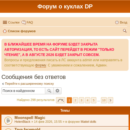
Форум о куклах DP
Ссылки
FAQ
Вход
Список форумов
ои
В БЛИЖАЙШЕЕ ВРЕМЯ НА ФОРУМЕ БУДЕТ ЗАКРЫТА
ск
АВТОРИЗАЦИЯ, ТО ЕСТЬ САЙТ ПЕРЕЙДЕТ В РЕЖИМ "ТОЛЬКО
ЧТЕНИЕ", А В АВГУСТЕ 2026 БУДЕТ ЗАКРЫТ СОВСЕМ.
Вопросы и предложения писать в ЛС аккаунта admin или направлять в
соответствующую
форму
. С уважением и сожалением, Админ.
Сообщения без ответов
Перейти к расширенному поиску
Найдено 298 результатов
1
2
3
4
5
…
10
Темы
Moonspell Magic
HelenBlack
» 14 фев 2026, 15:55 » в форуме
Mattel dolls
Taya facemold