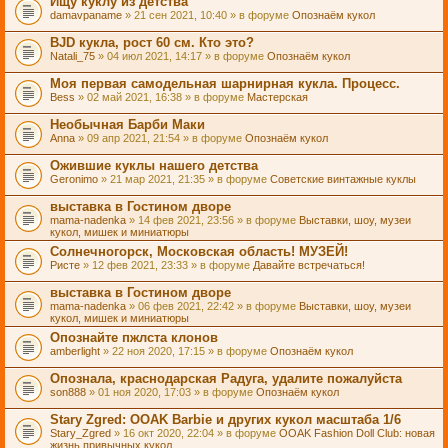
Ищу куклу из детства
damavpaname
» 21 сен 2021, 10:40 » в форуме
Опознаём кукол
BJD кукла, рост 60 см. Кто это?
Natali_75
» 04 июл 2021, 14:17 » в форуме
Опознаём кукол
Моя первая самодельная шарнирная кукла. Процесс.
Bess
» 02 май 2021, 16:38 » в форуме
Мастерская
Необычная Барби Маки
Anna
» 09 апр 2021, 21:54 » в форуме
Опознаём кукол
Ожившие куклы нашего детства
Geronimo
» 21 мар 2021, 21:35 » в форуме
Советские винтажные куклы
выставка в Гостином дворе
mama-nadenka
» 14 фев 2021, 23:56 » в форуме
Выставки, шоу, музеи
кукол, мишек и миниатюры
Солнечногорск, Московская область! МУЗЕЙ!
Ристе
» 12 фев 2021, 23:33 » в форуме
Давайте встречаться!
выставка в Гостином дворе
mama-nadenka
» 06 фев 2021, 22:42 » в форуме
Выставки, шоу, музеи
кукол, мишек и миниатюры
Опознайте пжлста клонов
amberlight
» 22 ноя 2020, 17:15 » в форуме
Опознаём кукол
Опознала, краснодарская Радуга, удалите пожалуйста
son888
» 01 ноя 2020, 17:03 » в форуме
Опознаём кукол
Stary Zgred: OOAK Barbie и других кукол масштаба 1/6
Stary_Zgred
» 16 окт 2020, 22:04 » в форуме
OOAK Fashion Doll Club: новая
жизнь привычных кукол.