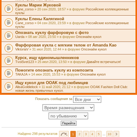
Куклы Марии Жуковой
Cane_corso
» 20 сен 2020, 18:57 » в форуме
Российские коллекционные
куклы
Куклы Елены Калягиной
Cane_corso
» 04 сен 2020, 23:59 » в форуме
Российские коллекционные
куклы
Опознать куклу фарфоровую с фото
Uarda
» 08 авг 2020, 23:50 » в форуме
Опознаём кукол
Фарфоровая кукла с мягким телом от Amanda Kao
ViktoriaV
» 31 июл 2020, 12:44 » в форуме
Опознаём кукол
Курск, ищу единомышленников
TvoiSvet123
» 25 июл 2020, 13:50 » в форуме
Давайте встречаться!
Помогите опознать куклу из композита
TAKAJA
» 14 июн 2020, 15:53 » в форуме
Опознаём кукол
Ищу кукол для OOAK под любимцев
AlisaGoldielock
» 11 май 2020, 21:12 » в форуме
OOAK Fashion Doll Club:
новая жизнь привычных кукол.
Показать сообщения за
Найдено 298 результатов
1
2
3
4
5
…
10