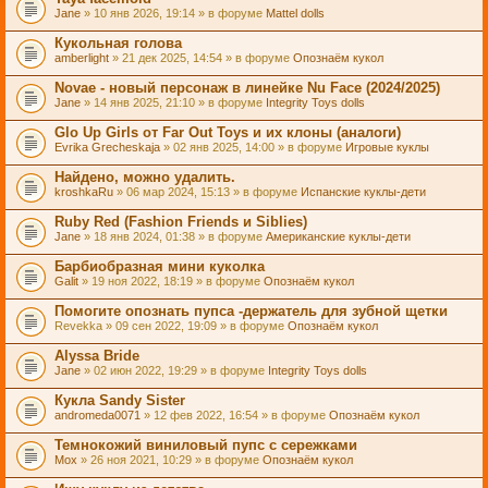
Jane
» 10 янв 2026, 19:14 » в форуме
Mattel dolls
Кукольная голова
amberlight
» 21 дек 2025, 14:54 » в форуме
Опознаём кукол
Novae - новый персонаж в линейке Nu Face (2024/2025)
Jane
» 14 янв 2025, 21:10 » в форуме
Integrity Toys dolls
Glo Up Girls от Far Out Toys и их клоны (аналоги)
Evrika Grecheskaja
» 02 янв 2025, 14:00 » в форуме
Игровые куклы
Найдено, можно удалить.
kroshkaRu
» 06 мар 2024, 15:13 » в форуме
Испанские куклы-дети
Ruby Red (Fashion Friends и Siblies)
Jane
» 18 янв 2024, 01:38 » в форуме
Американские куклы-дети
Барбиобразная мини куколка
Galit
» 19 ноя 2022, 18:19 » в форуме
Опознаём кукол
Помогите опознать пупса -держатель для зубной щетки
Revekka
» 09 сен 2022, 19:09 » в форуме
Опознаём кукол
Alyssa Bride
Jane
» 02 июн 2022, 19:29 » в форуме
Integrity Toys dolls
Кукла Sandy Sister
andromeda0071
» 12 фев 2022, 16:54 » в форуме
Опознаём кукол
Темнокожий виниловый пупс с сережками
Mox
» 26 ноя 2021, 10:29 » в форуме
Опознаём кукол