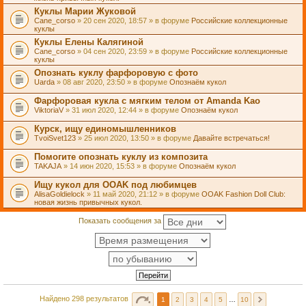
Куклы Марии Жуковой
Cane_corso
» 20 сен 2020, 18:57 » в форуме
Российские коллекционные
куклы
Куклы Елены Калягиной
Cane_corso
» 04 сен 2020, 23:59 » в форуме
Российские коллекционные
куклы
Опознать куклу фарфоровую с фото
Uarda
» 08 авг 2020, 23:50 » в форуме
Опознаём кукол
Фарфоровая кукла с мягким телом от Amanda Kao
ViktoriaV
» 31 июл 2020, 12:44 » в форуме
Опознаём кукол
Курск, ищу единомышленников
TvoiSvet123
» 25 июл 2020, 13:50 » в форуме
Давайте встречаться!
Помогите опознать куклу из композита
TAKAJA
» 14 июн 2020, 15:53 » в форуме
Опознаём кукол
Ищу кукол для OOAK под любимцев
AlisaGoldielock
» 11 май 2020, 21:12 » в форуме
OOAK Fashion Doll Club:
новая жизнь привычных кукол.
Показать сообщения за
Найдено 298 результатов
1
2
3
4
5
…
10