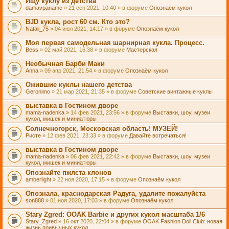
Ищу куклу из детства
damavpaname
» 21 сен 2021, 10:40 » в форуме
Опознаём кукол
BJD кукла, рост 60 см. Кто это?
Natali_75
» 04 июл 2021, 14:17 » в форуме
Опознаём кукол
Моя первая самодельная шарнирная кукла. Процесс.
Bess
» 02 май 2021, 16:38 » в форуме
Мастерская
Необычная Барби Маки
Anna
» 09 апр 2021, 21:54 » в форуме
Опознаём кукол
Ожившие куклы нашего детства
Geronimo
» 21 мар 2021, 21:35 » в форуме
Советские винтажные куклы
выставка в Гостином дворе
mama-nadenka
» 14 фев 2021, 23:56 » в форуме
Выставки, шоу, музеи
кукол, мишек и миниатюры
Солнечногорск, Московская область! МУЗЕЙ!
Ристе
» 12 фев 2021, 23:33 » в форуме
Давайте встречаться!
выставка в Гостином дворе
mama-nadenka
» 06 фев 2021, 22:42 » в форуме
Выставки, шоу, музеи
кукол, мишек и миниатюры
Опознайте пжлста клонов
amberlight
» 22 ноя 2020, 17:15 » в форуме
Опознаём кукол
Опознала, краснодарская Радуга, удалите пожалуйста
son888
» 01 ноя 2020, 17:03 » в форуме
Опознаём кукол
Stary Zgred: OOAK Barbie и других кукол масштаба 1/6
Stary_Zgred
» 16 окт 2020, 22:04 » в форуме
OOAK Fashion Doll Club: новая
жизнь привычных кукол.