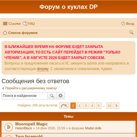
Форум о куклах DP
Ссылки
FAQ
Вход
Список форумов
ои
В БЛИЖАЙШЕЕ ВРЕМЯ НА ФОРУМЕ БУДЕТ ЗАКРЫТА
ск
АВТОРИЗАЦИЯ, ТО ЕСТЬ САЙТ ПЕРЕЙДЕТ В РЕЖИМ "ТОЛЬКО
ЧТЕНИЕ", А В АВГУСТЕ 2026 БУДЕТ ЗАКРЫТ СОВСЕМ.
Вопросы и предложения писать в ЛС аккаунта admin или направлять в
соответствующую
форму
. С уважением и сожалением, Админ.
Сообщения без ответов
Перейти к расширенному поиску
Найдено 298 результатов
1
2
3
4
5
…
10
Темы
Moonspell Magic
HelenBlack
» 14 фев 2026, 15:55 » в форуме
Mattel dolls
Taya facemold