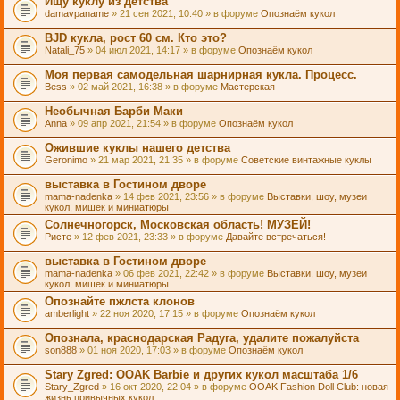
Ищу куклу из детства
damavpaname
» 21 сен 2021, 10:40 » в форуме
Опознаём кукол
BJD кукла, рост 60 см. Кто это?
Natali_75
» 04 июл 2021, 14:17 » в форуме
Опознаём кукол
Моя первая самодельная шарнирная кукла. Процесс.
Bess
» 02 май 2021, 16:38 » в форуме
Мастерская
Необычная Барби Маки
Anna
» 09 апр 2021, 21:54 » в форуме
Опознаём кукол
Ожившие куклы нашего детства
Geronimo
» 21 мар 2021, 21:35 » в форуме
Советские винтажные куклы
выставка в Гостином дворе
mama-nadenka
» 14 фев 2021, 23:56 » в форуме
Выставки, шоу, музеи
кукол, мишек и миниатюры
Солнечногорск, Московская область! МУЗЕЙ!
Ристе
» 12 фев 2021, 23:33 » в форуме
Давайте встречаться!
выставка в Гостином дворе
mama-nadenka
» 06 фев 2021, 22:42 » в форуме
Выставки, шоу, музеи
кукол, мишек и миниатюры
Опознайте пжлста клонов
amberlight
» 22 ноя 2020, 17:15 » в форуме
Опознаём кукол
Опознала, краснодарская Радуга, удалите пожалуйста
son888
» 01 ноя 2020, 17:03 » в форуме
Опознаём кукол
Stary Zgred: OOAK Barbie и других кукол масштаба 1/6
Stary_Zgred
» 16 окт 2020, 22:04 » в форуме
OOAK Fashion Doll Club: новая
жизнь привычных кукол.