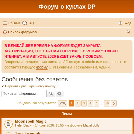
Форум о куклах DP
Ссылки
FAQ
Вход
Список форумов
ои
В БЛИЖАЙШЕЕ ВРЕМЯ НА ФОРУМЕ БУДЕТ ЗАКРЫТА
ск
АВТОРИЗАЦИЯ, ТО ЕСТЬ САЙТ ПЕРЕЙДЕТ В РЕЖИМ "ТОЛЬКО
ЧТЕНИЕ", А В АВГУСТЕ 2026 БУДЕТ ЗАКРЫТ СОВСЕМ.
Вопросы и предложения писать в ЛС аккаунта admin или направлять в
соответствующую
форму
. С уважением и сожалением, Админ.
Сообщения без ответов
Перейти к расширенному поиску
Найдено 298 результатов
1
2
3
4
5
…
10
Темы
Moonspell Magic
HelenBlack
» 14 фев 2026, 15:55 » в форуме
Mattel dolls
Taya facemold