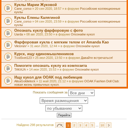
Куклы Марии Жуковой
Cane_corso
» 20 сен 2020, 18:57 » в форуме
Российские коллекционные
куклы
Куклы Елены Калягиной
Cane_corso
» 04 сен 2020, 23:59 » в форуме
Российские коллекционные
куклы
Опознать куклу фарфоровую с фото
Uarda
» 08 авг 2020, 23:50 » в форуме
Опознаём кукол
Фарфоровая кукла с мягким телом от Amanda Kao
ViktoriaV
» 31 июл 2020, 12:44 » в форуме
Опознаём кукол
Курск, ищу единомышленников
TvoiSvet123
» 25 июл 2020, 13:50 » в форуме
Давайте встречаться!
Помогите опознать куклу из композита
TAKAJA
» 14 июн 2020, 15:53 » в форуме
Опознаём кукол
Ищу кукол для OOAK под любимцев
AlisaGoldielock
» 11 май 2020, 21:12 » в форуме
OOAK Fashion Doll Club:
новая жизнь привычных кукол.
Показать сообщения за
Найдено 298 результатов
1
2
3
4
5
…
10