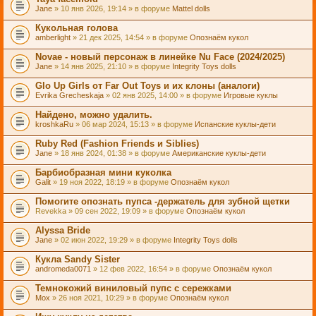
Jane
» 10 янв 2026, 19:14 » в форуме
Mattel dolls
Кукольная голова
amberlight
» 21 дек 2025, 14:54 » в форуме
Опознаём кукол
Novae - новый персонаж в линейке Nu Face (2024/2025)
Jane
» 14 янв 2025, 21:10 » в форуме
Integrity Toys dolls
Glo Up Girls от Far Out Toys и их клоны (аналоги)
Evrika Grecheskaja
» 02 янв 2025, 14:00 » в форуме
Игровые куклы
Найдено, можно удалить.
kroshkaRu
» 06 мар 2024, 15:13 » в форуме
Испанские куклы-дети
Ruby Red (Fashion Friends и Siblies)
Jane
» 18 янв 2024, 01:38 » в форуме
Американские куклы-дети
Барбиобразная мини куколка
Galit
» 19 ноя 2022, 18:19 » в форуме
Опознаём кукол
Помогите опознать пупса -держатель для зубной щетки
Revekka
» 09 сен 2022, 19:09 » в форуме
Опознаём кукол
Alyssa Bride
Jane
» 02 июн 2022, 19:29 » в форуме
Integrity Toys dolls
Кукла Sandy Sister
andromeda0071
» 12 фев 2022, 16:54 » в форуме
Опознаём кукол
Темнокожий виниловый пупс с сережками
Mox
» 26 ноя 2021, 10:29 » в форуме
Опознаём кукол