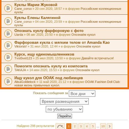
Куклы Марии Жуковой
Cane_corso
» 20 сен 2020, 18:57 » в форуме
Российские коллекционные
куклы
Куклы Елены Калягиной
Cane_corso
» 04 сен 2020, 23:59 » в форуме
Российские коллекционные
куклы
Опознать куклу фарфоровую с фото
Uarda
» 08 авг 2020, 23:50 » в форуме
Опознаём кукол
Фарфоровая кукла с мягким телом от Amanda Kao
ViktoriaV
» 31 июл 2020, 12:44 » в форуме
Опознаём кукол
Курск, ищу единомышленников
TvoiSvet123
» 25 июл 2020, 13:50 » в форуме
Давайте встречаться!
Помогите опознать куклу из композита
TAKAJA
» 14 июн 2020, 15:53 » в форуме
Опознаём кукол
Ищу кукол для OOAK под любимцев
AlisaGoldielock
» 11 май 2020, 21:12 » в форуме
OOAK Fashion Doll Club:
новая жизнь привычных кукол.
Показать сообщения за
Найдено 298 результатов
1
2
3
4
5
…
10