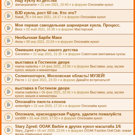
Ищу куклу из детства
damavpaname
» 21 сен 2021, 10:40 » в форуме
Опознаём кукол
BJD кукла, рост 60 см. Кто это?
Natali_75
» 04 июл 2021, 14:17 » в форуме
Опознаём кукол
Моя первая самодельная шарнирная кукла. Процесс.
Bess
» 02 май 2021, 16:38 » в форуме
Мастерская
Необычная Барби Маки
Anna
» 09 апр 2021, 21:54 » в форуме
Опознаём кукол
Ожившие куклы нашего детства
Geronimo
» 21 мар 2021, 21:35 » в форуме
Советские винтажные куклы
выставка в Гостином дворе
mama-nadenka
» 14 фев 2021, 23:56 » в форуме
Выставки, шоу, музеи
кукол, мишек и миниатюры
Солнечногорск, Московская область! МУЗЕЙ!
Ристе
» 12 фев 2021, 23:33 » в форуме
Давайте встречаться!
выставка в Гостином дворе
mama-nadenka
» 06 фев 2021, 22:42 » в форуме
Выставки, шоу, музеи
кукол, мишек и миниатюры
Опознайте пжлста клонов
amberlight
» 22 ноя 2020, 17:15 » в форуме
Опознаём кукол
Опознала, краснодарская Радуга, удалите пожалуйста
son888
» 01 ноя 2020, 17:03 » в форуме
Опознаём кукол
Stary Zgred: OOAK Barbie и других кукол масштаба 1/6
Stary_Zgred
» 16 окт 2020, 22:04 » в форуме
OOAK Fashion Doll Club: новая
жизнь привычных кукол.