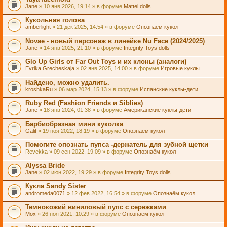
Jane
» 10 янв 2026, 19:14 » в форуме
Mattel dolls
Кукольная голова
amberlight
» 21 дек 2025, 14:54 » в форуме
Опознаём кукол
Novae - новый персонаж в линейке Nu Face (2024/2025)
Jane
» 14 янв 2025, 21:10 » в форуме
Integrity Toys dolls
Glo Up Girls от Far Out Toys и их клоны (аналоги)
Evrika Grecheskaja
» 02 янв 2025, 14:00 » в форуме
Игровые куклы
Найдено, можно удалить.
kroshkaRu
» 06 мар 2024, 15:13 » в форуме
Испанские куклы-дети
Ruby Red (Fashion Friends и Siblies)
Jane
» 18 янв 2024, 01:38 » в форуме
Американские куклы-дети
Барбиобразная мини куколка
Galit
» 19 ноя 2022, 18:19 » в форуме
Опознаём кукол
Помогите опознать пупса -держатель для зубной щетки
Revekka
» 09 сен 2022, 19:09 » в форуме
Опознаём кукол
Alyssa Bride
Jane
» 02 июн 2022, 19:29 » в форуме
Integrity Toys dolls
Кукла Sandy Sister
andromeda0071
» 12 фев 2022, 16:54 » в форуме
Опознаём кукол
Темнокожий виниловый пупс с сережками
Mox
» 26 ноя 2021, 10:29 » в форуме
Опознаём кукол