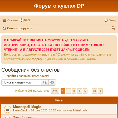
Форум о куклах DP
Ссылки
FAQ
Вход
Список форумов
ои
В БЛИЖАЙШЕЕ ВРЕМЯ НА ФОРУМЕ БУДЕТ ЗАКРЫТА
ск
АВТОРИЗАЦИЯ, ТО ЕСТЬ САЙТ ПЕРЕЙДЕТ В РЕЖИМ "ТОЛЬКО
ЧТЕНИЕ", А В АВГУСТЕ 2026 БУДЕТ ЗАКРЫТ СОВСЕМ.
Вопросы и предложения писать в ЛС аккаунта admin или направлять в
соответствующую
форму
. С уважением и сожалением, Админ.
Сообщения без ответов
Перейти к расширенному поиску
Найдено 298 результатов
1
2
3
4
5
…
10
Темы
Moonspell Magic
HelenBlack
» 14 фев 2026, 15:55 » в форуме
Mattel dolls
Taya facemold