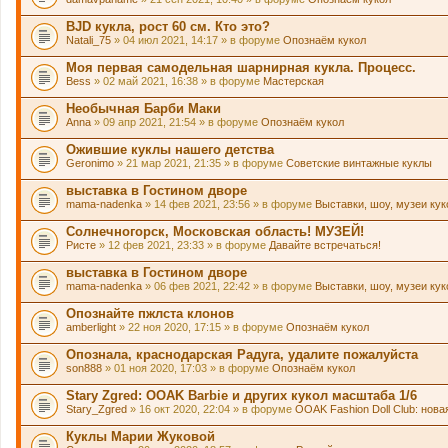
BJD кукла, рост 60 см. Кто это?
Natali_75
» 04 июл 2021, 14:17 » в форуме
Опознаём кукол
Моя первая самодельная шарнирная кукла. Процесс.
Bess
» 02 май 2021, 16:38 » в форуме
Мастерская
Необычная Барби Маки
Anna
» 09 апр 2021, 21:54 » в форуме
Опознаём кукол
Ожившие куклы нашего детства
Geronimo
» 21 мар 2021, 21:35 » в форуме
Советские винтажные куклы
выставка в Гостином дворе
mama-nadenka
» 14 фев 2021, 23:56 » в форуме
Выставки, шоу, музеи ку
Солнечногорск, Московская область! МУЗЕЙ!
Ристе
» 12 фев 2021, 23:33 » в форуме
Давайте встречаться!
выставка в Гостином дворе
mama-nadenka
» 06 фев 2021, 22:42 » в форуме
Выставки, шоу, музеи ку
Опознайте пжлста клонов
amberlight
» 22 ноя 2020, 17:15 » в форуме
Опознаём кукол
Опознала, краснодарская Радуга, удалите пожалуйста
son888
» 01 ноя 2020, 17:03 » в форуме
Опознаём кукол
Stary Zgred: OOAK Barbie и других кукол масштаба 1/6
Stary_Zgred
» 16 окт 2020, 22:04 » в форуме
OOAK Fashion Doll Club: нова
Куклы Марии Жуковой