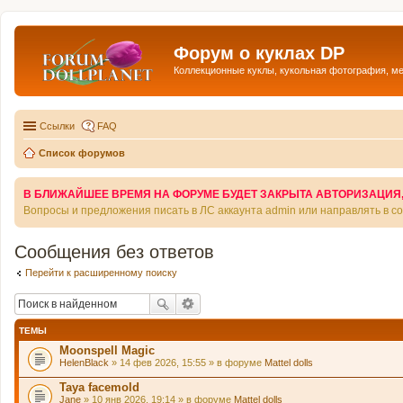
Форум о куклах DP
Коллекционные куклы, кукольная фотография, м
Ссылки
FAQ
Список форумов
В БЛИЖАЙШЕЕ ВРЕМЯ НА ФОРУМЕ БУДЕТ ЗАКРЫТА АВТОРИЗАЦИЯ, Т
Вопросы и предложения писать в ЛС аккаунта admin или направлять в 
Сообщения без ответов
Перейти к расширенному поиску
ТЕМЫ
Moonspell Magic
HelenBlack
» 14 фев 2026, 15:55 » в форуме
Mattel dolls
Taya facemold
Jane
» 10 янв 2026, 19:14 » в форуме
Mattel dolls