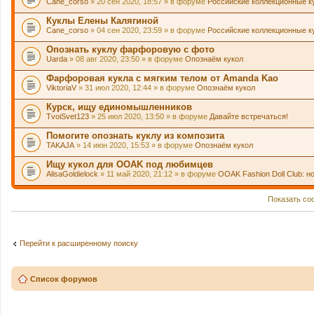
Cane_corso
» 20 сен 2020, 18:57 » в форуме
Российские коллекционные к
Куклы Елены Калягиной
Cane_corso
» 04 сен 2020, 23:59 » в форуме
Российские коллекционные к
Опознать куклу фарфоровую с фото
Uarda
» 08 авг 2020, 23:50 » в форуме
Опознаём кукол
Фарфоровая кукла с мягким телом от Amanda Kao
ViktoriaV
» 31 июл 2020, 12:44 » в форуме
Опознаём кукол
Курск, ищу единомышленников
TvoiSvet123
» 25 июл 2020, 13:50 » в форуме
Давайте встречаться!
Помогите опознать куклу из композита
TAKAJA
» 14 июн 2020, 15:53 » в форуме
Опознаём кукол
Ищу кукол для OOAK под любимцев
AlisaGoldielock
» 11 май 2020, 21:12 » в форуме
OOAK Fashion Doll Club: н
Показать со
Перейти к расширенному поиску
Список форумов