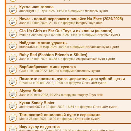
Кукольная голова
amberlight
» 21 дек 2025, 14:54 » в форуме
Опознаём кукол
Novae - новый персонаж в линейке Nu Face (2024/2025)
Jane
» 14 янв 2025, 21:10 » в форуме
Integrity Toys dolls
Glo Up Girls от Far Out Toys и их клоны (аналоги)
Evrika Grecheskaja
» 02 янв 2025, 14:00 » в форуме
Игровые куклы
Найдено, можно удалить.
kroshkaRu
» 06 мар 2024, 15:13 » в форуме
Испанские куклы-дети
Ruby Red (Fashion Friends и Siblies)
Jane
» 18 янв 2024, 01:38 » в форуме
Американские куклы-дети
Барбиобразная мини куколка
Galit
» 19 ноя 2022, 18:19 » в форуме
Опознаём кукол
Помогите опознать пупса -держатель для зубной щетки
Revekka
» 09 сен 2022, 19:09 » в форуме
Опознаём кукол
Alyssa Bride
Jane
» 02 июн 2022, 19:29 » в форуме
Integrity Toys dolls
Кукла Sandy Sister
andromeda0071
» 12 фев 2022, 16:54 » в форуме
Опознаём кукол
Темнокожий виниловый пупс с сережками
Mox
» 26 ноя 2021, 10:29 » в форуме
Опознаём кукол
Ищу куклу из детства
damavpaname
» 21 сен 2021, 10:40 » в форуме
Опознаём кукол