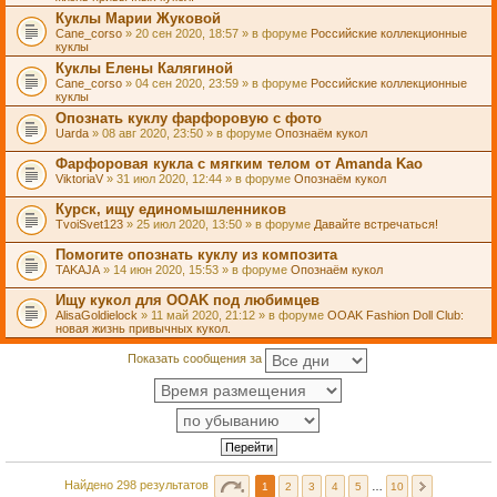
Куклы Марии Жуковой
Cane_corso
» 20 сен 2020, 18:57 » в форуме
Российские коллекционные
куклы
Куклы Елены Калягиной
Cane_corso
» 04 сен 2020, 23:59 » в форуме
Российские коллекционные
куклы
Опознать куклу фарфоровую с фото
Uarda
» 08 авг 2020, 23:50 » в форуме
Опознаём кукол
Фарфоровая кукла с мягким телом от Amanda Kao
ViktoriaV
» 31 июл 2020, 12:44 » в форуме
Опознаём кукол
Курск, ищу единомышленников
TvoiSvet123
» 25 июл 2020, 13:50 » в форуме
Давайте встречаться!
Помогите опознать куклу из композита
TAKAJA
» 14 июн 2020, 15:53 » в форуме
Опознаём кукол
Ищу кукол для OOAK под любимцев
AlisaGoldielock
» 11 май 2020, 21:12 » в форуме
OOAK Fashion Doll Club:
новая жизнь привычных кукол.
Показать сообщения за
Найдено 298 результатов
1
2
3
4
5
…
10