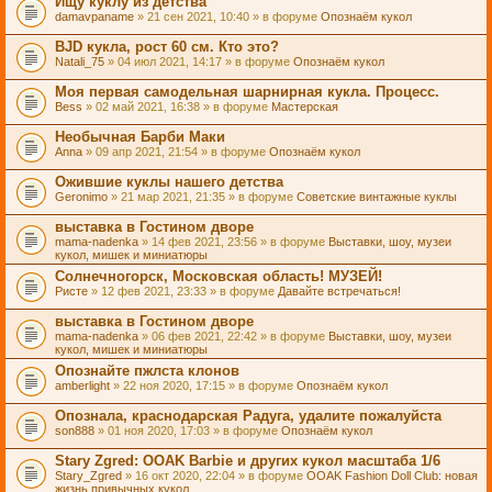
Ищу куклу из детства
damavpaname
» 21 сен 2021, 10:40 » в форуме
Опознаём кукол
BJD кукла, рост 60 см. Кто это?
Natali_75
» 04 июл 2021, 14:17 » в форуме
Опознаём кукол
Моя первая самодельная шарнирная кукла. Процесс.
Bess
» 02 май 2021, 16:38 » в форуме
Мастерская
Необычная Барби Маки
Anna
» 09 апр 2021, 21:54 » в форуме
Опознаём кукол
Ожившие куклы нашего детства
Geronimo
» 21 мар 2021, 21:35 » в форуме
Советские винтажные куклы
выставка в Гостином дворе
mama-nadenka
» 14 фев 2021, 23:56 » в форуме
Выставки, шоу, музеи
кукол, мишек и миниатюры
Солнечногорск, Московская область! МУЗЕЙ!
Ристе
» 12 фев 2021, 23:33 » в форуме
Давайте встречаться!
выставка в Гостином дворе
mama-nadenka
» 06 фев 2021, 22:42 » в форуме
Выставки, шоу, музеи
кукол, мишек и миниатюры
Опознайте пжлста клонов
amberlight
» 22 ноя 2020, 17:15 » в форуме
Опознаём кукол
Опознала, краснодарская Радуга, удалите пожалуйста
son888
» 01 ноя 2020, 17:03 » в форуме
Опознаём кукол
Stary Zgred: OOAK Barbie и других кукол масштаба 1/6
Stary_Zgred
» 16 окт 2020, 22:04 » в форуме
OOAK Fashion Doll Club: новая
жизнь привычных кукол.