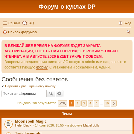
Форум о куклах DP
Ссылки
FAQ
Вход
Список форумов
ои
В БЛИЖАЙШЕЕ ВРЕМЯ НА ФОРУМЕ БУДЕТ ЗАКРЫТА
ск
АВТОРИЗАЦИЯ, ТО ЕСТЬ САЙТ ПЕРЕЙДЕТ В РЕЖИМ "ТОЛЬКО
ЧТЕНИЕ", А В АВГУСТЕ 2026 БУДЕТ ЗАКРЫТ СОВСЕМ.
Вопросы и предложения писать в ЛС аккаунта admin или направлять в
соответствующую
форму
. С уважением и сожалением, Админ.
Сообщения без ответов
Перейти к расширенному поиску
Найдено 298 результатов
1
2
3
4
5
…
10
Темы
Moonspell Magic
HelenBlack
» 14 фев 2026, 15:55 » в форуме
Mattel dolls
Taya facemold