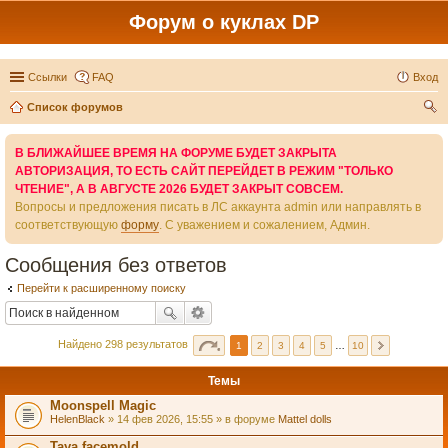
Форум о куклах DP
Ссылки
FAQ
Вход
Список форумов
ои
В БЛИЖАЙШЕЕ ВРЕМЯ НА ФОРУМЕ БУДЕТ ЗАКРЫТА
ск
АВТОРИЗАЦИЯ, ТО ЕСТЬ САЙТ ПЕРЕЙДЕТ В РЕЖИМ "ТОЛЬКО
ЧТЕНИЕ", А В АВГУСТЕ 2026 БУДЕТ ЗАКРЫТ СОВСЕМ.
Вопросы и предложения писать в ЛС аккаунта admin или направлять в
соответствующую
форму
. С уважением и сожалением, Админ.
Сообщения без ответов
Перейти к расширенному поиску
Найдено 298 результатов
1
2
3
4
5
…
10
Темы
Moonspell Magic
HelenBlack
» 14 фев 2026, 15:55 » в форуме
Mattel dolls
Taya facemold