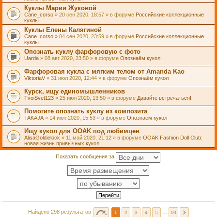
Куклы Марии Жуковой
Cane_corso
» 20 сен 2020, 18:57 » в форуме
Российские коллекционные
куклы
Куклы Елены Калягиной
Cane_corso
» 04 сен 2020, 23:59 » в форуме
Российские коллекционные
куклы
Опознать куклу фарфоровую с фото
Uarda
» 08 авг 2020, 23:50 » в форуме
Опознаём кукол
Фарфоровая кукла с мягким телом от Amanda Kao
ViktoriaV
» 31 июл 2020, 12:44 » в форуме
Опознаём кукол
Курск, ищу единомышленников
TvoiSvet123
» 25 июл 2020, 13:50 » в форуме
Давайте встречаться!
Помогите опознать куклу из композита
TAKAJA
» 14 июн 2020, 15:53 » в форуме
Опознаём кукол
Ищу кукол для OOAK под любимцев
AlisaGoldielock
» 11 май 2020, 21:12 » в форуме
OOAK Fashion Doll Club:
новая жизнь привычных кукол.
Показать сообщения за
Найдено 298 результатов
1
2
3
4
5
…
10