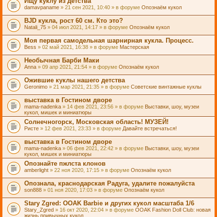
Ищу куклу из детства
damavpaname
» 21 сен 2021, 10:40 » в форуме
Опознаём кукол
BJD кукла, рост 60 см. Кто это?
Natali_75
» 04 июл 2021, 14:17 » в форуме
Опознаём кукол
Моя первая самодельная шарнирная кукла. Процесс.
Bess
» 02 май 2021, 16:38 » в форуме
Мастерская
Необычная Барби Маки
Anna
» 09 апр 2021, 21:54 » в форуме
Опознаём кукол
Ожившие куклы нашего детства
Geronimo
» 21 мар 2021, 21:35 » в форуме
Советские винтажные куклы
выставка в Гостином дворе
mama-nadenka
» 14 фев 2021, 23:56 » в форуме
Выставки, шоу, музеи
кукол, мишек и миниатюры
Солнечногорск, Московская область! МУЗЕЙ!
Ристе
» 12 фев 2021, 23:33 » в форуме
Давайте встречаться!
выставка в Гостином дворе
mama-nadenka
» 06 фев 2021, 22:42 » в форуме
Выставки, шоу, музеи
кукол, мишек и миниатюры
Опознайте пжлста клонов
amberlight
» 22 ноя 2020, 17:15 » в форуме
Опознаём кукол
Опознала, краснодарская Радуга, удалите пожалуйста
son888
» 01 ноя 2020, 17:03 » в форуме
Опознаём кукол
Stary Zgred: OOAK Barbie и других кукол масштаба 1/6
Stary_Zgred
» 16 окт 2020, 22:04 » в форуме
OOAK Fashion Doll Club: новая
жизнь привычных кукол.