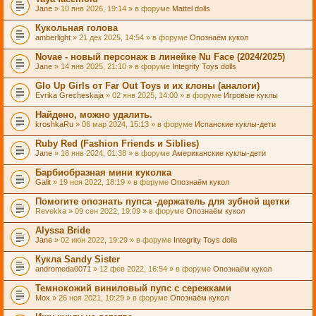
Jane
» 10 янв 2026, 19:14 » в форуме
Mattel dolls
Кукольная голова
amberlight
» 21 дек 2025, 14:54 » в форуме
Опознаём кукол
Novae - новый персонаж в линейке Nu Face (2024/2025)
Jane
» 14 янв 2025, 21:10 » в форуме
Integrity Toys dolls
Glo Up Girls от Far Out Toys и их клоны (аналоги)
Evrika Grecheskaja
» 02 янв 2025, 14:00 » в форуме
Игровые куклы
Найдено, можно удалить.
kroshkaRu
» 06 мар 2024, 15:13 » в форуме
Испанские куклы-дети
Ruby Red (Fashion Friends и Siblies)
Jane
» 18 янв 2024, 01:38 » в форуме
Американские куклы-дети
Барбиобразная мини куколка
Galit
» 19 ноя 2022, 18:19 » в форуме
Опознаём кукол
Помогите опознать пупса -держатель для зубной щетки
Revekka
» 09 сен 2022, 19:09 » в форуме
Опознаём кукол
Alyssa Bride
Jane
» 02 июн 2022, 19:29 » в форуме
Integrity Toys dolls
Кукла Sandy Sister
andromeda0071
» 12 фев 2022, 16:54 » в форуме
Опознаём кукол
Темнокожий виниловый пупс с сережками
Mox
» 26 ноя 2021, 10:29 » в форуме
Опознаём кукол