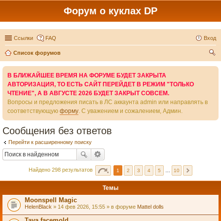
Форум о куклах DP
Ссылки
FAQ
Вход
Список форумов
ои
В БЛИЖАЙШЕЕ ВРЕМЯ НА ФОРУМЕ БУДЕТ ЗАКРЫТА
ск
АВТОРИЗАЦИЯ, ТО ЕСТЬ САЙТ ПЕРЕЙДЕТ В РЕЖИМ "ТОЛЬКО
ЧТЕНИЕ", А В АВГУСТЕ 2026 БУДЕТ ЗАКРЫТ СОВСЕМ.
Вопросы и предложения писать в ЛС аккаунта admin или направлять в
соответствующую
форму
. С уважением и сожалением, Админ.
Сообщения без ответов
Перейти к расширенному поиску
Найдено 298 результатов
1
2
3
4
5
…
10
Темы
Moonspell Magic
HelenBlack
» 14 фев 2026, 15:55 » в форуме
Mattel dolls
Taya facemold