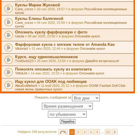
Куклы Марии Жуковой
Cane_corso
» 20 сен 2020, 18:57 » в форуме
Российские коллекционные
куклы
Куклы Елены Калягиной
Cane_corso
» 04 сен 2020, 23:59 » в форуме
Российские коллекционные
куклы
Опознать куклу фарфоровую с фото
Uarda
» 08 авг 2020, 23:50 » в форуме
Опознаём кукол
Фарфоровая кукла с мягким телом от Amanda Kao
ViktoriaV
» 31 июл 2020, 12:44 » в форуме
Опознаём кукол
Курск, ищу единомышленников
TvoiSvet123
» 25 июл 2020, 13:50 » в форуме
Давайте встречаться!
Помогите опознать куклу из композита
TAKAJA
» 14 июн 2020, 15:53 » в форуме
Опознаём кукол
Ищу кукол для OOAK под любимцев
AlisaGoldielock
» 11 май 2020, 21:12 » в форуме
OOAK Fashion Doll Club:
новая жизнь привычных кукол.
Показать сообщения за
Найдено 298 результатов
1
2
3
4
5
…
10