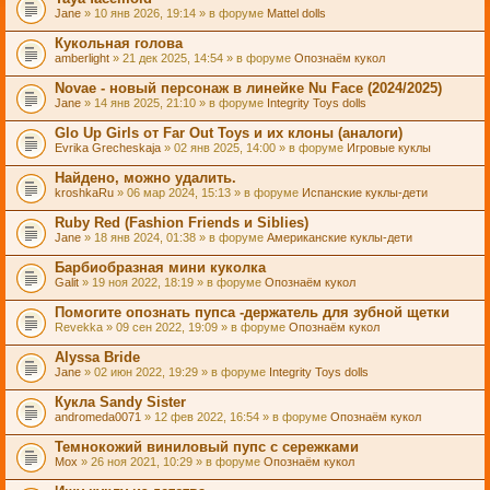
Jane
» 10 янв 2026, 19:14 » в форуме
Mattel dolls
Кукольная голова
amberlight
» 21 дек 2025, 14:54 » в форуме
Опознаём кукол
Novae - новый персонаж в линейке Nu Face (2024/2025)
Jane
» 14 янв 2025, 21:10 » в форуме
Integrity Toys dolls
Glo Up Girls от Far Out Toys и их клоны (аналоги)
Evrika Grecheskaja
» 02 янв 2025, 14:00 » в форуме
Игровые куклы
Найдено, можно удалить.
kroshkaRu
» 06 мар 2024, 15:13 » в форуме
Испанские куклы-дети
Ruby Red (Fashion Friends и Siblies)
Jane
» 18 янв 2024, 01:38 » в форуме
Американские куклы-дети
Барбиобразная мини куколка
Galit
» 19 ноя 2022, 18:19 » в форуме
Опознаём кукол
Помогите опознать пупса -держатель для зубной щетки
Revekka
» 09 сен 2022, 19:09 » в форуме
Опознаём кукол
Alyssa Bride
Jane
» 02 июн 2022, 19:29 » в форуме
Integrity Toys dolls
Кукла Sandy Sister
andromeda0071
» 12 фев 2022, 16:54 » в форуме
Опознаём кукол
Темнокожий виниловый пупс с сережками
Mox
» 26 ноя 2021, 10:29 » в форуме
Опознаём кукол