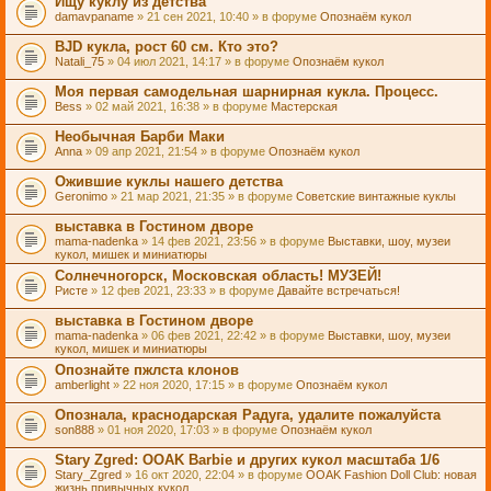
Ищу куклу из детства
damavpaname
» 21 сен 2021, 10:40 » в форуме
Опознаём кукол
BJD кукла, рост 60 см. Кто это?
Natali_75
» 04 июл 2021, 14:17 » в форуме
Опознаём кукол
Моя первая самодельная шарнирная кукла. Процесс.
Bess
» 02 май 2021, 16:38 » в форуме
Мастерская
Необычная Барби Маки
Anna
» 09 апр 2021, 21:54 » в форуме
Опознаём кукол
Ожившие куклы нашего детства
Geronimo
» 21 мар 2021, 21:35 » в форуме
Советские винтажные куклы
выставка в Гостином дворе
mama-nadenka
» 14 фев 2021, 23:56 » в форуме
Выставки, шоу, музеи
кукол, мишек и миниатюры
Солнечногорск, Московская область! МУЗЕЙ!
Ристе
» 12 фев 2021, 23:33 » в форуме
Давайте встречаться!
выставка в Гостином дворе
mama-nadenka
» 06 фев 2021, 22:42 » в форуме
Выставки, шоу, музеи
кукол, мишек и миниатюры
Опознайте пжлста клонов
amberlight
» 22 ноя 2020, 17:15 » в форуме
Опознаём кукол
Опознала, краснодарская Радуга, удалите пожалуйста
son888
» 01 ноя 2020, 17:03 » в форуме
Опознаём кукол
Stary Zgred: OOAK Barbie и других кукол масштаба 1/6
Stary_Zgred
» 16 окт 2020, 22:04 » в форуме
OOAK Fashion Doll Club: новая
жизнь привычных кукол.