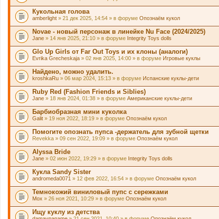
Кукольная голова
amberlight
» 21 дек 2025, 14:54 » в форуме
Опознаём кукол
Novae - новый персонаж в линейке Nu Face (2024/2025)
Jane
» 14 янв 2025, 21:10 » в форуме
Integrity Toys dolls
Glo Up Girls от Far Out Toys и их клоны (аналоги)
Evrika Grecheskaja
» 02 янв 2025, 14:00 » в форуме
Игровые куклы
Найдено, можно удалить.
kroshkaRu
» 06 мар 2024, 15:13 » в форуме
Испанские куклы-дети
Ruby Red (Fashion Friends и Siblies)
Jane
» 18 янв 2024, 01:38 » в форуме
Американские куклы-дети
Барбиобразная мини куколка
Galit
» 19 ноя 2022, 18:19 » в форуме
Опознаём кукол
Помогите опознать пупса -держатель для зубной щетки
Revekka
» 09 сен 2022, 19:09 » в форуме
Опознаём кукол
Alyssa Bride
Jane
» 02 июн 2022, 19:29 » в форуме
Integrity Toys dolls
Кукла Sandy Sister
andromeda0071
» 12 фев 2022, 16:54 » в форуме
Опознаём кукол
Темнокожий виниловый пупс с сережками
Mox
» 26 ноя 2021, 10:29 » в форуме
Опознаём кукол
Ищу куклу из детства
damavpaname
» 21 сен 2021, 10:40 » в форуме
Опознаём кукол