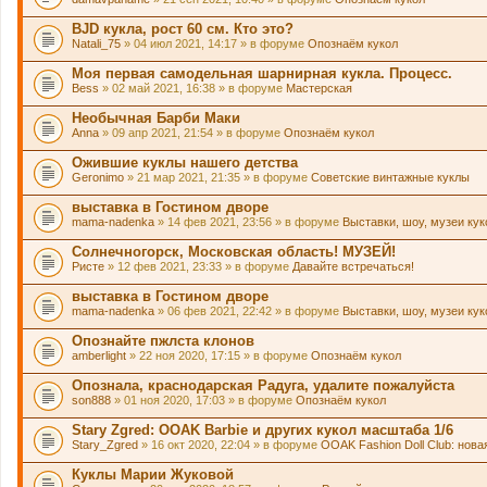
BJD кукла, рост 60 см. Кто это?
Natali_75
» 04 июл 2021, 14:17 » в форуме
Опознаём кукол
Моя первая самодельная шарнирная кукла. Процесс.
Bess
» 02 май 2021, 16:38 » в форуме
Мастерская
Необычная Барби Маки
Anna
» 09 апр 2021, 21:54 » в форуме
Опознаём кукол
Ожившие куклы нашего детства
Geronimo
» 21 мар 2021, 21:35 » в форуме
Советские винтажные куклы
выставка в Гостином дворе
mama-nadenka
» 14 фев 2021, 23:56 » в форуме
Выставки, шоу, музеи ку
Солнечногорск, Московская область! МУЗЕЙ!
Ристе
» 12 фев 2021, 23:33 » в форуме
Давайте встречаться!
выставка в Гостином дворе
mama-nadenka
» 06 фев 2021, 22:42 » в форуме
Выставки, шоу, музеи ку
Опознайте пжлста клонов
amberlight
» 22 ноя 2020, 17:15 » в форуме
Опознаём кукол
Опознала, краснодарская Радуга, удалите пожалуйста
son888
» 01 ноя 2020, 17:03 » в форуме
Опознаём кукол
Stary Zgred: OOAK Barbie и других кукол масштаба 1/6
Stary_Zgred
» 16 окт 2020, 22:04 » в форуме
OOAK Fashion Doll Club: нова
Куклы Марии Жуковой