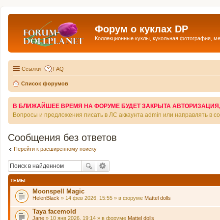
Форум о куклах DP
Коллекционные куклы, кукольная фотография, м
Ссылки
FAQ
Список форумов
В БЛИЖАЙШЕЕ ВРЕМЯ НА ФОРУМЕ БУДЕТ ЗАКРЫТА АВТОРИЗАЦИЯ, Т
Вопросы и предложения писать в ЛС аккаунта admin или направлять в 
Сообщения без ответов
Перейти к расширенному поиску
ТЕМЫ
Moonspell Magic
HelenBlack
» 14 фев 2026, 15:55 » в форуме
Mattel dolls
Taya facemold
Jane
» 10 янв 2026, 19:14 » в форуме
Mattel dolls