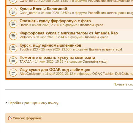
Cane_corso
» 20 сен 2020, 18:57 » в форуме
Российские коллекционные к
Куклы Елены Калягиной
Cane_corso
» 04 сен 2020, 23:59 » в форуме
Российские коллекционные к
Опознать куклу фарфоровую с фото
Uarda
» 08 авг 2020, 23:50 » в форуме
Опознаём кукол
Фарфоровая кукла с мягким телом от Amanda Kao
ViktoriaV
» 31 июл 2020, 12:44 » в форуме
Опознаём кукол
Курск, ищу единомышленников
TvoiSvet123
» 25 июл 2020, 13:50 » в форуме
Давайте встречаться!
Помогите опознать куклу из композита
TAKAJA
» 14 июн 2020, 15:53 » в форуме
Опознаём кукол
Ищу кукол для OOAK под любимцев
AlisaGoldielock
» 11 май 2020, 21:12 » в форуме
OOAK Fashion Doll Club: н
Показать со
Перейти к расширенному поиску
Список форумов