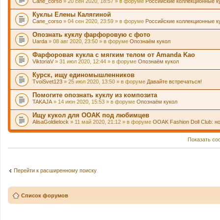
Cane_corso
» 20 сен 2020, 18:57 » в форуме
Российские коллекционные к
Куклы Елены Калягиной
Cane_corso
» 04 сен 2020, 23:59 » в форуме
Российские коллекционные к
Опознать куклу фарфоровую с фото
Uarda
» 08 авг 2020, 23:50 » в форуме
Опознаём кукол
Фарфоровая кукла с мягким телом от Amanda Kao
ViktoriaV
» 31 июл 2020, 12:44 » в форуме
Опознаём кукол
Курск, ищу единомышленников
TvoiSvet123
» 25 июл 2020, 13:50 » в форуме
Давайте встречаться!
Помогите опознать куклу из композита
TAKAJA
» 14 июн 2020, 15:53 » в форуме
Опознаём кукол
Ищу кукол для OOAK под любимцев
AlisaGoldielock
» 11 май 2020, 21:12 » в форуме
OOAK Fashion Doll Club: н
Показать со
Перейти к расширенному поиску
Список форумов