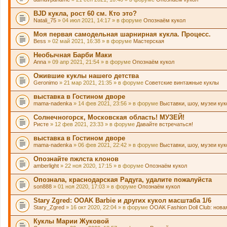
BJD кукла, рост 60 см. Кто это?
Natali_75
» 04 июл 2021, 14:17 » в форуме
Опознаём кукол
Моя первая самодельная шарнирная кукла. Процесс.
Bess
» 02 май 2021, 16:38 » в форуме
Мастерская
Необычная Барби Маки
Anna
» 09 апр 2021, 21:54 » в форуме
Опознаём кукол
Ожившие куклы нашего детства
Geronimo
» 21 мар 2021, 21:35 » в форуме
Советские винтажные куклы
выставка в Гостином дворе
mama-nadenka
» 14 фев 2021, 23:56 » в форуме
Выставки, шоу, музеи ку
Солнечногорск, Московская область! МУЗЕЙ!
Ристе
» 12 фев 2021, 23:33 » в форуме
Давайте встречаться!
выставка в Гостином дворе
mama-nadenka
» 06 фев 2021, 22:42 » в форуме
Выставки, шоу, музеи ку
Опознайте пжлста клонов
amberlight
» 22 ноя 2020, 17:15 » в форуме
Опознаём кукол
Опознала, краснодарская Радуга, удалите пожалуйста
son888
» 01 ноя 2020, 17:03 » в форуме
Опознаём кукол
Stary Zgred: OOAK Barbie и других кукол масштаба 1/6
Stary_Zgred
» 16 окт 2020, 22:04 » в форуме
OOAK Fashion Doll Club: нова
Куклы Марии Жуковой