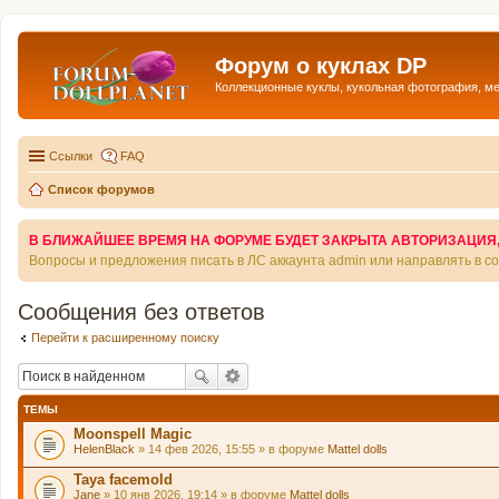
Форум о куклах DP
Коллекционные куклы, кукольная фотография, м
Ссылки
FAQ
Список форумов
В БЛИЖАЙШЕЕ ВРЕМЯ НА ФОРУМЕ БУДЕТ ЗАКРЫТА АВТОРИЗАЦИЯ, Т
Вопросы и предложения писать в ЛС аккаунта admin или направлять в 
Сообщения без ответов
Перейти к расширенному поиску
ТЕМЫ
Moonspell Magic
HelenBlack
» 14 фев 2026, 15:55 » в форуме
Mattel dolls
Taya facemold
Jane
» 10 янв 2026, 19:14 » в форуме
Mattel dolls