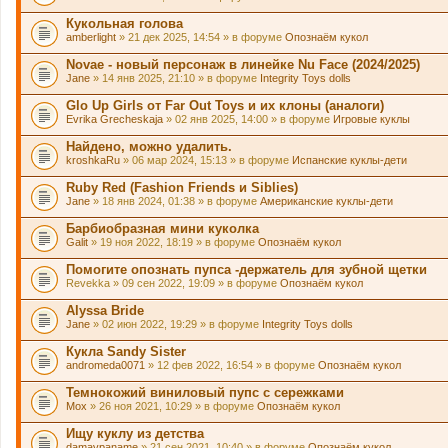
Кукольная голова
amberlight
» 21 дек 2025, 14:54 » в форуме
Опознаём кукол
Novae - новый персонаж в линейке Nu Face (2024/2025)
Jane
» 14 янв 2025, 21:10 » в форуме
Integrity Toys dolls
Glo Up Girls от Far Out Toys и их клоны (аналоги)
Evrika Grecheskaja
» 02 янв 2025, 14:00 » в форуме
Игровые куклы
Найдено, можно удалить.
kroshkaRu
» 06 мар 2024, 15:13 » в форуме
Испанские куклы-дети
Ruby Red (Fashion Friends и Siblies)
Jane
» 18 янв 2024, 01:38 » в форуме
Американские куклы-дети
Барбиобразная мини куколка
Galit
» 19 ноя 2022, 18:19 » в форуме
Опознаём кукол
Помогите опознать пупса -держатель для зубной щетки
Revekka
» 09 сен 2022, 19:09 » в форуме
Опознаём кукол
Alyssa Bride
Jane
» 02 июн 2022, 19:29 » в форуме
Integrity Toys dolls
Кукла Sandy Sister
andromeda0071
» 12 фев 2022, 16:54 » в форуме
Опознаём кукол
Темнокожий виниловый пупс с сережками
Mox
» 26 ноя 2021, 10:29 » в форуме
Опознаём кукол
Ищу куклу из детства
damavpaname
» 21 сен 2021, 10:40 » в форуме
Опознаём кукол