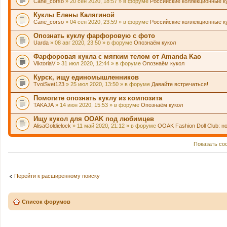
Cane_corso
» 20 сен 2020, 18:57 » в форуме
Российские коллекционные к
Куклы Елены Калягиной
Cane_corso
» 04 сен 2020, 23:59 » в форуме
Российские коллекционные к
Опознать куклу фарфоровую с фото
Uarda
» 08 авг 2020, 23:50 » в форуме
Опознаём кукол
Фарфоровая кукла с мягким телом от Amanda Kao
ViktoriaV
» 31 июл 2020, 12:44 » в форуме
Опознаём кукол
Курск, ищу единомышленников
TvoiSvet123
» 25 июл 2020, 13:50 » в форуме
Давайте встречаться!
Помогите опознать куклу из композита
TAKAJA
» 14 июн 2020, 15:53 » в форуме
Опознаём кукол
Ищу кукол для OOAK под любимцев
AlisaGoldielock
» 11 май 2020, 21:12 » в форуме
OOAK Fashion Doll Club: н
Показать со
Перейти к расширенному поиску
Список форумов