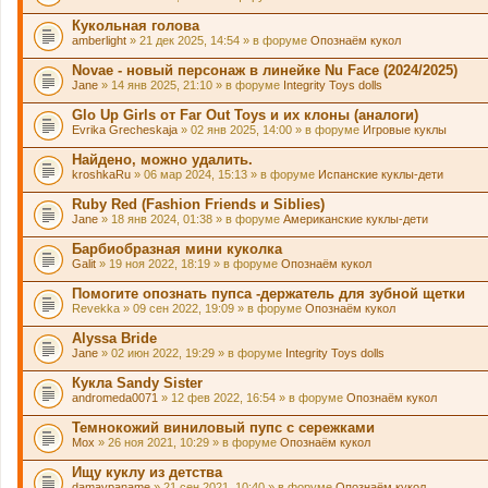
Кукольная голова
amberlight
» 21 дек 2025, 14:54 » в форуме
Опознаём кукол
Novae - новый персонаж в линейке Nu Face (2024/2025)
Jane
» 14 янв 2025, 21:10 » в форуме
Integrity Toys dolls
Glo Up Girls от Far Out Toys и их клоны (аналоги)
Evrika Grecheskaja
» 02 янв 2025, 14:00 » в форуме
Игровые куклы
Найдено, можно удалить.
kroshkaRu
» 06 мар 2024, 15:13 » в форуме
Испанские куклы-дети
Ruby Red (Fashion Friends и Siblies)
Jane
» 18 янв 2024, 01:38 » в форуме
Американские куклы-дети
Барбиобразная мини куколка
Galit
» 19 ноя 2022, 18:19 » в форуме
Опознаём кукол
Помогите опознать пупса -держатель для зубной щетки
Revekka
» 09 сен 2022, 19:09 » в форуме
Опознаём кукол
Alyssa Bride
Jane
» 02 июн 2022, 19:29 » в форуме
Integrity Toys dolls
Кукла Sandy Sister
andromeda0071
» 12 фев 2022, 16:54 » в форуме
Опознаём кукол
Темнокожий виниловый пупс с сережками
Mox
» 26 ноя 2021, 10:29 » в форуме
Опознаём кукол
Ищу куклу из детства
damavpaname
» 21 сен 2021, 10:40 » в форуме
Опознаём кукол