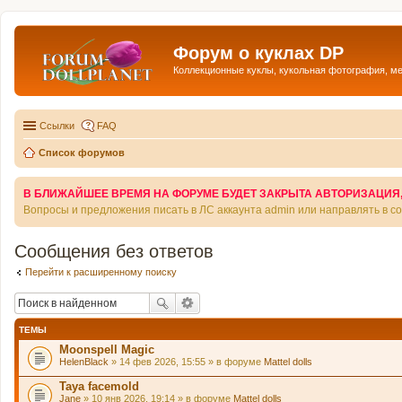
Форум о куклах DP
Коллекционные куклы, кукольная фотография, м
Ссылки
FAQ
Список форумов
В БЛИЖАЙШЕЕ ВРЕМЯ НА ФОРУМЕ БУДЕТ ЗАКРЫТА АВТОРИЗАЦИЯ, Т
Вопросы и предложения писать в ЛС аккаунта admin или направлять в 
Сообщения без ответов
Перейти к расширенному поиску
ТЕМЫ
Moonspell Magic
HelenBlack
» 14 фев 2026, 15:55 » в форуме
Mattel dolls
Taya facemold
Jane
» 10 янв 2026, 19:14 » в форуме
Mattel dolls