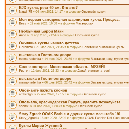
BJD кукла, рост 60 см. Кто это?
Natali_75
» 04 июл 2021, 14:17 » в форуме
Опознаём кукол
Моя первая самодельная шарнирная кукла. Процесс.
Bess
» 02 май 2021, 16:38 » в форуме
Мастерская
Необычная Барби Маки
Anna
» 09 апр 2021, 21:54 » в форуме
Опознаём кукол
Ожившие куклы нашего детства
Geronimo
» 21 мар 2021, 21:35 » в форуме
Советские винтажные куклы
выставка в Гостином дворе
mama-nadenka
» 14 фев 2021, 23:56 » в форуме
Выставки, шоу, музеи ку
Солнечногорск, Московская область! МУЗЕЙ!
Ристе
» 12 фев 2021, 23:33 » в форуме
Давайте встречаться!
выставка в Гостином дворе
mama-nadenka
» 06 фев 2021, 22:42 » в форуме
Выставки, шоу, музеи ку
Опознайте пжлста клонов
amberlight
» 22 ноя 2020, 17:15 » в форуме
Опознаём кукол
Опознала, краснодарская Радуга, удалите пожалуйста
son888
» 01 ноя 2020, 17:03 » в форуме
Опознаём кукол
Stary Zgred: OOAK Barbie и других кукол масштаба 1/6
Stary_Zgred
» 16 окт 2020, 22:04 » в форуме
OOAK Fashion Doll Club: нова
Куклы Марии Жуковой