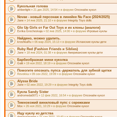
Кукольная голова
amberlight
» 21 дек 2025, 14:54 » в форуме
Опознаём кукол
Novae - новый персонаж в линейке Nu Face (2024/2025)
Jane
» 14 янв 2025, 21:10 » в форуме
Integrity Toys dolls
Glo Up Girls от Far Out Toys и их клоны (аналоги)
Evrika Grecheskaja
» 02 янв 2025, 14:00 » в форуме
Игровые куклы
Найдено, можно удалить.
kroshkaRu
» 06 мар 2024, 15:13 » в форуме
Испанские куклы-дети
Ruby Red (Fashion Friends и Siblies)
Jane
» 18 янв 2024, 01:38 » в форуме
Американские куклы-дети
Барбиобразная мини куколка
Galit
» 19 ноя 2022, 18:19 » в форуме
Опознаём кукол
Помогите опознать пупса -держатель для зубной щетки
Revekka
» 09 сен 2022, 19:09 » в форуме
Опознаём кукол
Alyssa Bride
Jane
» 02 июн 2022, 19:29 » в форуме
Integrity Toys dolls
Кукла Sandy Sister
andromeda0071
» 12 фев 2022, 16:54 » в форуме
Опознаём кукол
Темнокожий виниловый пупс с сережками
Mox
» 26 ноя 2021, 10:29 » в форуме
Опознаём кукол
Ищу куклу из детства
damavpaname
» 21 сен 2021, 10:40 » в форуме
Опознаём кукол