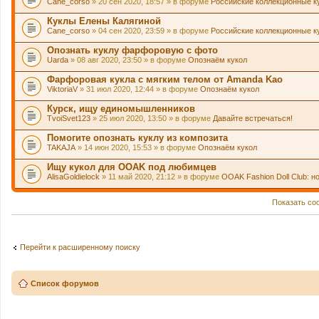
Cane_corso
» 20 сен 2020, 18:57 » в форуме
Российские коллекционные к
Куклы Елены Калягиной
Cane_corso
» 04 сен 2020, 23:59 » в форуме
Российские коллекционные к
Опознать куклу фарфоровую с фото
Uarda
» 08 авг 2020, 23:50 » в форуме
Опознаём кукол
Фарфоровая кукла с мягким телом от Amanda Kao
ViktoriaV
» 31 июл 2020, 12:44 » в форуме
Опознаём кукол
Курск, ищу единомышленников
TvoiSvet123
» 25 июл 2020, 13:50 » в форуме
Давайте встречаться!
Помогите опознать куклу из композита
TAKAJA
» 14 июн 2020, 15:53 » в форуме
Опознаём кукол
Ищу кукол для OOAK под любимцев
AlisaGoldielock
» 11 май 2020, 21:12 » в форуме
OOAK Fashion Doll Club: н
Показать со
Перейти к расширенному поиску
Список форумов