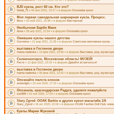
BJD кукла, рост 60 см. Кто это?
Natali_75
» 04 июл 2021, 14:17 » в форуме
Опознаём кукол
Моя первая самодельная шарнирная кукла. Процесс.
Bess
» 02 май 2021, 16:38 » в форуме
Мастерская
Необычная Барби Маки
Anna
» 09 апр 2021, 21:54 » в форуме
Опознаём кукол
Ожившие куклы нашего детства
Geronimo
» 21 мар 2021, 21:35 » в форуме
Советские винтажные куклы
выставка в Гостином дворе
mama-nadenka
» 14 фев 2021, 23:56 » в форуме
Выставки, шоу, музеи ку
Солнечногорск, Московская область! МУЗЕЙ!
Ристе
» 12 фев 2021, 23:33 » в форуме
Давайте встречаться!
выставка в Гостином дворе
mama-nadenka
» 06 фев 2021, 22:42 » в форуме
Выставки, шоу, музеи ку
Опознайте пжлста клонов
amberlight
» 22 ноя 2020, 17:15 » в форуме
Опознаём кукол
Опознала, краснодарская Радуга, удалите пожалуйста
son888
» 01 ноя 2020, 17:03 » в форуме
Опознаём кукол
Stary Zgred: OOAK Barbie и других кукол масштаба 1/6
Stary_Zgred
» 16 окт 2020, 22:04 » в форуме
OOAK Fashion Doll Club: нова
Куклы Марии Жуковой