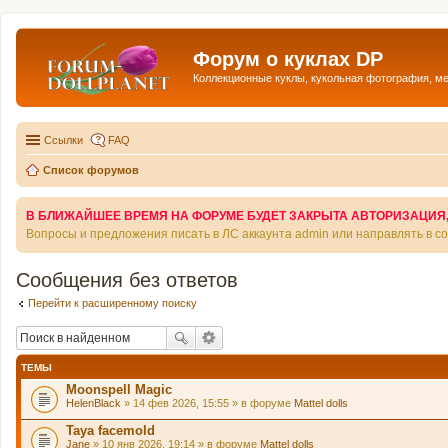
Форум о куклах DP
Коллекционные куклы, кукольная фотография, м
Ссылки
FAQ
Список форумов
В БЛИЖАЙШЕЕ ВРЕМЯ НА ФОРУМЕ БУДЕТ ЗАКРЫТА АВТОРИЗАЦИЯ, Т
Вопросы и предложения писать в ЛС аккаунта admin или направлять в 
Сообщения без ответов
Перейти к расширенному поиску
ТЕМЫ
Moonspell Magic
HelenBlack
» 14 фев 2026, 15:55 » в форуме
Mattel dolls
Taya facemold
Jane
» 10 янв 2026, 19:14 » в форуме
Mattel dolls