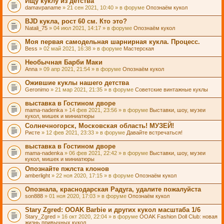
Ищу куклу из детства
damavpaname
» 21 сен 2021, 10:40 » в форуме
Опознаём кукол
BJD кукла, рост 60 см. Кто это?
Natali_75
» 04 июл 2021, 14:17 » в форуме
Опознаём кукол
Моя первая самодельная шарнирная кукла. Процесс.
Bess
» 02 май 2021, 16:38 » в форуме
Мастерская
Необычная Барби Маки
Anna
» 09 апр 2021, 21:54 » в форуме
Опознаём кукол
Ожившие куклы нашего детства
Geronimo
» 21 мар 2021, 21:35 » в форуме
Советские винтажные куклы
выставка в Гостином дворе
mama-nadenka
» 14 фев 2021, 23:56 » в форуме
Выставки, шоу, музеи
кукол, мишек и миниатюры
Солнечногорск, Московская область! МУЗЕЙ!
Ристе
» 12 фев 2021, 23:33 » в форуме
Давайте встречаться!
выставка в Гостином дворе
mama-nadenka
» 06 фев 2021, 22:42 » в форуме
Выставки, шоу, музеи
кукол, мишек и миниатюры
Опознайте пжлста клонов
amberlight
» 22 ноя 2020, 17:15 » в форуме
Опознаём кукол
Опознала, краснодарская Радуга, удалите пожалуйста
son888
» 01 ноя 2020, 17:03 » в форуме
Опознаём кукол
Stary Zgred: OOAK Barbie и других кукол масштаба 1/6
Stary_Zgred
» 16 окт 2020, 22:04 » в форуме
OOAK Fashion Doll Club: новая
жизнь привычных кукол.