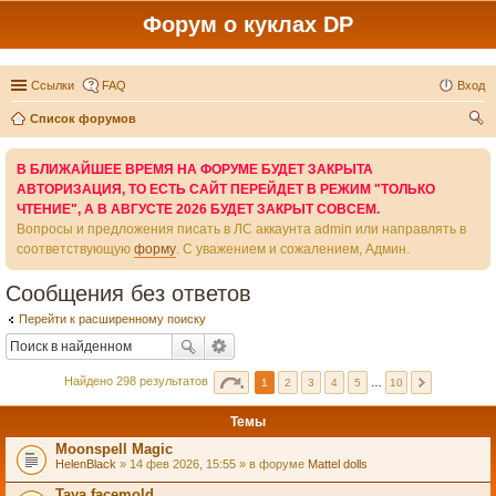
Форум о куклах DP
Ссылки
FAQ
Вход
Список форумов
ои
В БЛИЖАЙШЕЕ ВРЕМЯ НА ФОРУМЕ БУДЕТ ЗАКРЫТА
ск
АВТОРИЗАЦИЯ, ТО ЕСТЬ САЙТ ПЕРЕЙДЕТ В РЕЖИМ "ТОЛЬКО
ЧТЕНИЕ", А В АВГУСТЕ 2026 БУДЕТ ЗАКРЫТ СОВСЕМ.
Вопросы и предложения писать в ЛС аккаунта admin или направлять в
соответствующую
форму
. С уважением и сожалением, Админ.
Сообщения без ответов
Перейти к расширенному поиску
Найдено 298 результатов
1
2
3
4
5
…
10
Темы
Moonspell Magic
HelenBlack
» 14 фев 2026, 15:55 » в форуме
Mattel dolls
Taya facemold