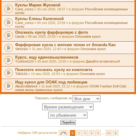
Куклы Марии Жуковой
Cane_corso
» 20 сен 2020, 18:57 » в форуме
Российские коллекционные
куклы
Куклы Елены Калягиной
Cane_corso
» 04 сен 2020, 23:59 » в форуме
Российские коллекционные
куклы
Опознать куклу фарфоровую с фото
Uarda
» 08 авг 2020, 23:50 » в форуме
Опознаём кукол
Фарфоровая кукла с мягким телом от Amanda Kao
ViktoriaV
» 31 июл 2020, 12:44 » в форуме
Опознаём кукол
Курск, ищу единомышленников
TvoiSvet123
» 25 июл 2020, 13:50 » в форуме
Давайте встречаться!
Помогите опознать куклу из композита
TAKAJA
» 14 июн 2020, 15:53 » в форуме
Опознаём кукол
Ищу кукол для OOAK под любимцев
AlisaGoldielock
» 11 май 2020, 21:12 » в форуме
OOAK Fashion Doll Club:
новая жизнь привычных кукол.
Показать сообщения за
Найдено 298 результатов
1
2
3
4
5
…
10