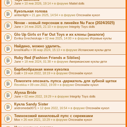
Jane
» 10 янв 2026, 19:14 » в форуме
Mattel dolls
Кукольная голова
amberlight
» 21 дек 2025, 14:54 » в форуме
Опознаём кукол
Novae - новый персонаж в линейке Nu Face (2024/2025)
Jane
» 14 янв 2025, 21:10 » в форуме
Integrity Toys dolls
Glo Up Girls от Far Out Toys и их клоны (аналоги)
Evrika Grecheskaja
» 02 янв 2025, 14:00 » в форуме
Игровые куклы
Найдено, можно удалить.
kroshkaRu
» 06 мар 2024, 15:13 » в форуме
Испанские куклы-дети
Ruby Red (Fashion Friends и Siblies)
Jane
» 18 янв 2024, 01:38 » в форуме
Американские куклы-дети
Барбиобразная мини куколка
Galit
» 19 ноя 2022, 18:19 » в форуме
Опознаём кукол
Помогите опознать пупса -держатель для зубной щетки
Revekka
» 09 сен 2022, 19:09 » в форуме
Опознаём кукол
Alyssa Bride
Jane
» 02 июн 2022, 19:29 » в форуме
Integrity Toys dolls
Кукла Sandy Sister
andromeda0071
» 12 фев 2022, 16:54 » в форуме
Опознаём кукол
Темнокожий виниловый пупс с сережками
Mox
» 26 ноя 2021, 10:29 » в форуме
Опознаём кукол