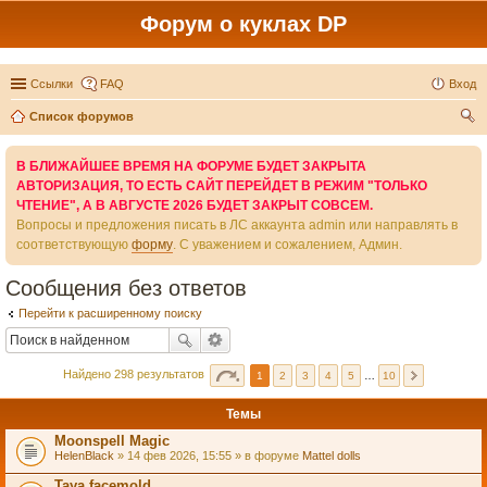
Форум о куклах DP
Ссылки
FAQ
Вход
Список форумов
ои
В БЛИЖАЙШЕЕ ВРЕМЯ НА ФОРУМЕ БУДЕТ ЗАКРЫТА
ск
АВТОРИЗАЦИЯ, ТО ЕСТЬ САЙТ ПЕРЕЙДЕТ В РЕЖИМ "ТОЛЬКО
ЧТЕНИЕ", А В АВГУСТЕ 2026 БУДЕТ ЗАКРЫТ СОВСЕМ.
Вопросы и предложения писать в ЛС аккаунта admin или направлять в
соответствующую
форму
. С уважением и сожалением, Админ.
Сообщения без ответов
Перейти к расширенному поиску
Найдено 298 результатов
1
2
3
4
5
…
10
Темы
Moonspell Magic
HelenBlack
» 14 фев 2026, 15:55 » в форуме
Mattel dolls
Taya facemold