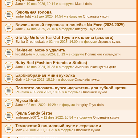
Jane
» 10 янв 2026, 19:14 » в форуме
Mattel dolls
Кукольная голова
amberlight
» 21 дек 2025, 14:54 » в форуме
Опознаём кукол
Novae - новый персонаж в линейке Nu Face (2024/2025)
Jane
» 14 янв 2025, 21:10 » в форуме
Integrity Toys dolls
Glo Up Girls от Far Out Toys и их клоны (аналоги)
Evrika Grecheskaja
» 02 янв 2025, 14:00 » в форуме
Игровые куклы
Найдено, можно удалить.
kroshkaRu
» 06 мар 2024, 15:13 » в форуме
Испанские куклы-дети
Ruby Red (Fashion Friends и Siblies)
Jane
» 18 янв 2024, 01:38 » в форуме
Американские куклы-дети
Барбиобразная мини куколка
Galit
» 19 ноя 2022, 18:19 » в форуме
Опознаём кукол
Помогите опознать пупса -держатель для зубной щетки
Revekka
» 09 сен 2022, 19:09 » в форуме
Опознаём кукол
Alyssa Bride
Jane
» 02 июн 2022, 19:29 » в форуме
Integrity Toys dolls
Кукла Sandy Sister
andromeda0071
» 12 фев 2022, 16:54 » в форуме
Опознаём кукол
Темнокожий виниловый пупс с сережками
Mox
» 26 ноя 2021, 10:29 » в форуме
Опознаём кукол