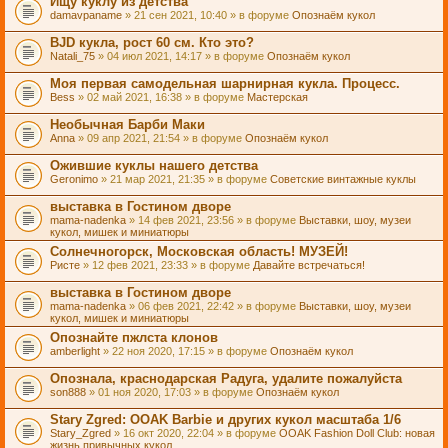
Ищу куклу из детства
damavpaname
» 21 сен 2021, 10:40 » в форуме
Опознаём кукол
BJD кукла, рост 60 см. Кто это?
Natali_75
» 04 июл 2021, 14:17 » в форуме
Опознаём кукол
Моя первая самодельная шарнирная кукла. Процесс.
Bess
» 02 май 2021, 16:38 » в форуме
Мастерская
Необычная Барби Маки
Anna
» 09 апр 2021, 21:54 » в форуме
Опознаём кукол
Ожившие куклы нашего детства
Geronimo
» 21 мар 2021, 21:35 » в форуме
Советские винтажные куклы
выставка в Гостином дворе
mama-nadenka
» 14 фев 2021, 23:56 » в форуме
Выставки, шоу, музеи
кукол, мишек и миниатюры
Солнечногорск, Московская область! МУЗЕЙ!
Ристе
» 12 фев 2021, 23:33 » в форуме
Давайте встречаться!
выставка в Гостином дворе
mama-nadenka
» 06 фев 2021, 22:42 » в форуме
Выставки, шоу, музеи
кукол, мишек и миниатюры
Опознайте пжлста клонов
amberlight
» 22 ноя 2020, 17:15 » в форуме
Опознаём кукол
Опознала, краснодарская Радуга, удалите пожалуйста
son888
» 01 ноя 2020, 17:03 » в форуме
Опознаём кукол
Stary Zgred: OOAK Barbie и других кукол масштаба 1/6
Stary_Zgred
» 16 окт 2020, 22:04 » в форуме
OOAK Fashion Doll Club: новая
жизнь привычных кукол.