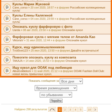
Куклы Марии Жуковой
Cane_corso
» 20 сен 2020, 18:57 » в форуме
Российские коллекционные
куклы
Куклы Елены Калягиной
Cane_corso
» 04 сен 2020, 23:59 » в форуме
Российские коллекционные
куклы
Опознать куклу фарфоровую с фото
Uarda
» 08 авг 2020, 23:50 » в форуме
Опознаём кукол
Фарфоровая кукла с мягким телом от Amanda Kao
ViktoriaV
» 31 июл 2020, 12:44 » в форуме
Опознаём кукол
Курск, ищу единомышленников
TvoiSvet123
» 25 июл 2020, 13:50 » в форуме
Давайте встречаться!
Помогите опознать куклу из композита
TAKAJA
» 14 июн 2020, 15:53 » в форуме
Опознаём кукол
Ищу кукол для OOAK под любимцев
AlisaGoldielock
» 11 май 2020, 21:12 » в форуме
OOAK Fashion Doll Club:
новая жизнь привычных кукол.
Показать сообщения за
Найдено 298 результатов
1
2
3
4
5
…
10