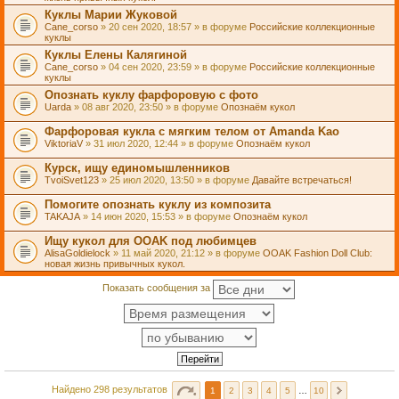
Куклы Марии Жуковой
Cane_corso
» 20 сен 2020, 18:57 » в форуме
Российские коллекционные
куклы
Куклы Елены Калягиной
Cane_corso
» 04 сен 2020, 23:59 » в форуме
Российские коллекционные
куклы
Опознать куклу фарфоровую с фото
Uarda
» 08 авг 2020, 23:50 » в форуме
Опознаём кукол
Фарфоровая кукла с мягким телом от Amanda Kao
ViktoriaV
» 31 июл 2020, 12:44 » в форуме
Опознаём кукол
Курск, ищу единомышленников
TvoiSvet123
» 25 июл 2020, 13:50 » в форуме
Давайте встречаться!
Помогите опознать куклу из композита
TAKAJA
» 14 июн 2020, 15:53 » в форуме
Опознаём кукол
Ищу кукол для OOAK под любимцев
AlisaGoldielock
» 11 май 2020, 21:12 » в форуме
OOAK Fashion Doll Club:
новая жизнь привычных кукол.
Показать сообщения за
Найдено 298 результатов
1
2
3
4
5
…
10