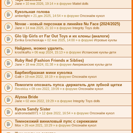
Jane
» 10 янв 2026, 19:14 » в форуме
Mattel dolls
Кукольная голова
amberlight
» 21 дек 2025, 14:54 » в форуме
Опознаём кукол
Novae - новый персонаж в линейке Nu Face (2024/2025)
Jane
» 14 янв 2025, 21:10 » в форуме
Integrity Toys dolls
Glo Up Girls от Far Out Toys и их клоны (аналоги)
Evrika Grecheskaja
» 02 янв 2025, 14:00 » в форуме
Игровые куклы
Найдено, можно удалить.
kroshkaRu
» 06 мар 2024, 15:13 » в форуме
Испанские куклы-дети
Ruby Red (Fashion Friends и Siblies)
Jane
» 18 янв 2024, 01:38 » в форуме
Американские куклы-дети
Барбиобразная мини куколка
Galit
» 19 ноя 2022, 18:19 » в форуме
Опознаём кукол
Помогите опознать пупса -держатель для зубной щетки
Revekka
» 09 сен 2022, 19:09 » в форуме
Опознаём кукол
Alyssa Bride
Jane
» 02 июн 2022, 19:29 » в форуме
Integrity Toys dolls
Кукла Sandy Sister
andromeda0071
» 12 фев 2022, 16:54 » в форуме
Опознаём кукол
Темнокожий виниловый пупс с сережками
Mox
» 26 ноя 2021, 10:29 » в форуме
Опознаём кукол