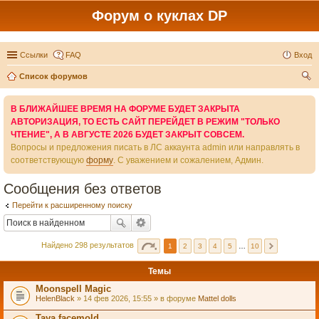
Форум о куклах DP
Ссылки
FAQ
Вход
Список форумов
ои
В БЛИЖАЙШЕЕ ВРЕМЯ НА ФОРУМЕ БУДЕТ ЗАКРЫТА
ск
АВТОРИЗАЦИЯ, ТО ЕСТЬ САЙТ ПЕРЕЙДЕТ В РЕЖИМ "ТОЛЬКО
ЧТЕНИЕ", А В АВГУСТЕ 2026 БУДЕТ ЗАКРЫТ СОВСЕМ.
Вопросы и предложения писать в ЛС аккаунта admin или направлять в
соответствующую
форму
. С уважением и сожалением, Админ.
Сообщения без ответов
Перейти к расширенному поиску
Найдено 298 результатов
1
2
3
4
5
…
10
Темы
Moonspell Magic
HelenBlack
» 14 фев 2026, 15:55 » в форуме
Mattel dolls
Taya facemold