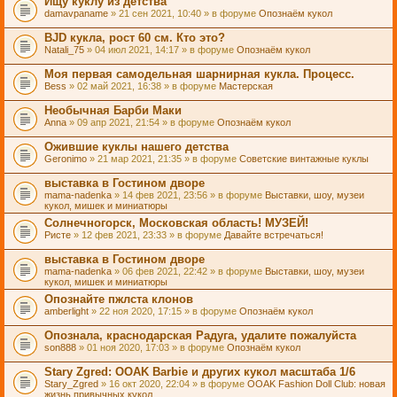
Ищу куклу из детства
damavpaname
» 21 сен 2021, 10:40 » в форуме
Опознаём кукол
BJD кукла, рост 60 см. Кто это?
Natali_75
» 04 июл 2021, 14:17 » в форуме
Опознаём кукол
Моя первая самодельная шарнирная кукла. Процесс.
Bess
» 02 май 2021, 16:38 » в форуме
Мастерская
Необычная Барби Маки
Anna
» 09 апр 2021, 21:54 » в форуме
Опознаём кукол
Ожившие куклы нашего детства
Geronimo
» 21 мар 2021, 21:35 » в форуме
Советские винтажные куклы
выставка в Гостином дворе
mama-nadenka
» 14 фев 2021, 23:56 » в форуме
Выставки, шоу, музеи
кукол, мишек и миниатюры
Солнечногорск, Московская область! МУЗЕЙ!
Ристе
» 12 фев 2021, 23:33 » в форуме
Давайте встречаться!
выставка в Гостином дворе
mama-nadenka
» 06 фев 2021, 22:42 » в форуме
Выставки, шоу, музеи
кукол, мишек и миниатюры
Опознайте пжлста клонов
amberlight
» 22 ноя 2020, 17:15 » в форуме
Опознаём кукол
Опознала, краснодарская Радуга, удалите пожалуйста
son888
» 01 ноя 2020, 17:03 » в форуме
Опознаём кукол
Stary Zgred: OOAK Barbie и других кукол масштаба 1/6
Stary_Zgred
» 16 окт 2020, 22:04 » в форуме
OOAK Fashion Doll Club: новая
жизнь привычных кукол.