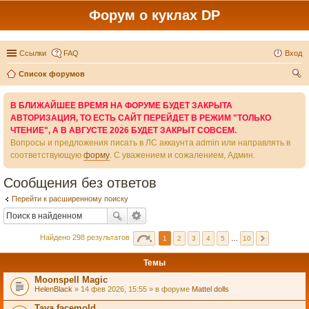
Форум о куклах DP
Ссылки
FAQ
Вход
Список форумов
ои
В БЛИЖАЙШЕЕ ВРЕМЯ НА ФОРУМЕ БУДЕТ ЗАКРЫТА
ск
АВТОРИЗАЦИЯ, ТО ЕСТЬ САЙТ ПЕРЕЙДЕТ В РЕЖИМ "ТОЛЬКО
ЧТЕНИЕ", А В АВГУСТЕ 2026 БУДЕТ ЗАКРЫТ СОВСЕМ.
Вопросы и предложения писать в ЛС аккаунта admin или направлять в
соответствующую
форму
. С уважением и сожалением, Админ.
Сообщения без ответов
Перейти к расширенному поиску
Найдено 298 результатов
1
2
3
4
5
…
10
Темы
Moonspell Magic
HelenBlack
» 14 фев 2026, 15:55 » в форуме
Mattel dolls
Taya facemold