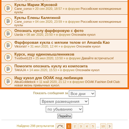
Куклы Марии Жуковой
Cane_corso
» 20 сен 2020, 18:57 » в форуме
Российские коллекционные
куклы
Куклы Елены Калягиной
Cane_corso
» 04 сен 2020, 23:59 » в форуме
Российские коллекционные
куклы
Опознать куклу фарфоровую с фото
Uarda
» 08 авг 2020, 23:50 » в форуме
Опознаём кукол
Фарфоровая кукла с мягким телом от Amanda Kao
ViktoriaV
» 31 июл 2020, 12:44 » в форуме
Опознаём кукол
Курск, ищу единомышленников
TvoiSvet123
» 25 июл 2020, 13:50 » в форуме
Давайте встречаться!
Помогите опознать куклу из композита
TAKAJA
» 14 июн 2020, 15:53 » в форуме
Опознаём кукол
Ищу кукол для OOAK под любимцев
AlisaGoldielock
» 11 май 2020, 21:12 » в форуме
OOAK Fashion Doll Club:
новая жизнь привычных кукол.
Показать сообщения за
Найдено 298 результатов
1
2
3
4
5
…
10