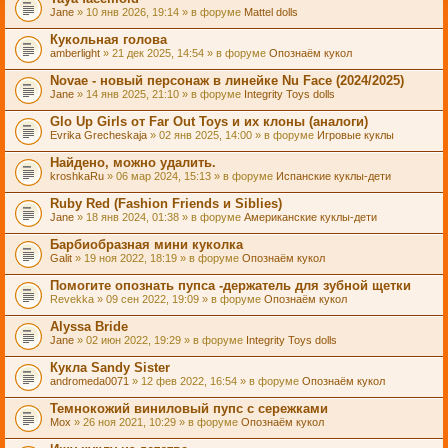
Jane
» 10 янв 2026, 19:14 » в форуме
Mattel dolls
Кукольная голова
amberlight
» 21 дек 2025, 14:54 » в форуме
Опознаём кукол
Novae - новый персонаж в линейке Nu Face (2024/2025)
Jane
» 14 янв 2025, 21:10 » в форуме
Integrity Toys dolls
Glo Up Girls от Far Out Toys и их клоны (аналоги)
Evrika Grecheskaja
» 02 янв 2025, 14:00 » в форуме
Игровые куклы
Найдено, можно удалить.
kroshkaRu
» 06 мар 2024, 15:13 » в форуме
Испанские куклы-дети
Ruby Red (Fashion Friends и Siblies)
Jane
» 18 янв 2024, 01:38 » в форуме
Американские куклы-дети
Барбиобразная мини куколка
Galit
» 19 ноя 2022, 18:19 » в форуме
Опознаём кукол
Помогите опознать пупса -держатель для зубной щетки
Revekka
» 09 сен 2022, 19:09 » в форуме
Опознаём кукол
Alyssa Bride
Jane
» 02 июн 2022, 19:29 » в форуме
Integrity Toys dolls
Кукла Sandy Sister
andromeda0071
» 12 фев 2022, 16:54 » в форуме
Опознаём кукол
Темнокожий виниловый пупс с сережками
Mox
» 26 ноя 2021, 10:29 » в форуме
Опознаём кукол