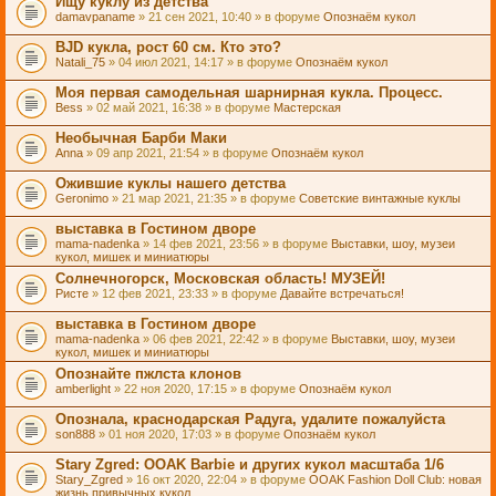
Ищу куклу из детства
damavpaname
» 21 сен 2021, 10:40 » в форуме
Опознаём кукол
BJD кукла, рост 60 см. Кто это?
Natali_75
» 04 июл 2021, 14:17 » в форуме
Опознаём кукол
Моя первая самодельная шарнирная кукла. Процесс.
Bess
» 02 май 2021, 16:38 » в форуме
Мастерская
Необычная Барби Маки
Anna
» 09 апр 2021, 21:54 » в форуме
Опознаём кукол
Ожившие куклы нашего детства
Geronimo
» 21 мар 2021, 21:35 » в форуме
Советские винтажные куклы
выставка в Гостином дворе
mama-nadenka
» 14 фев 2021, 23:56 » в форуме
Выставки, шоу, музеи
кукол, мишек и миниатюры
Солнечногорск, Московская область! МУЗЕЙ!
Ристе
» 12 фев 2021, 23:33 » в форуме
Давайте встречаться!
выставка в Гостином дворе
mama-nadenka
» 06 фев 2021, 22:42 » в форуме
Выставки, шоу, музеи
кукол, мишек и миниатюры
Опознайте пжлста клонов
amberlight
» 22 ноя 2020, 17:15 » в форуме
Опознаём кукол
Опознала, краснодарская Радуга, удалите пожалуйста
son888
» 01 ноя 2020, 17:03 » в форуме
Опознаём кукол
Stary Zgred: OOAK Barbie и других кукол масштаба 1/6
Stary_Zgred
» 16 окт 2020, 22:04 » в форуме
OOAK Fashion Doll Club: новая
жизнь привычных кукол.