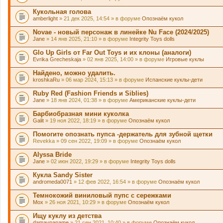
Кукольная голова
amberlight
» 21 дек 2025, 14:54 » в форуме
Опознаём кукол
Novae - новый персонаж в линейке Nu Face (2024/2025)
Jane
» 14 янв 2025, 21:10 » в форуме
Integrity Toys dolls
Glo Up Girls от Far Out Toys и их клоны (аналоги)
Evrika Grecheskaja
» 02 янв 2025, 14:00 » в форуме
Игровые куклы
Найдено, можно удалить.
kroshkaRu
» 06 мар 2024, 15:13 » в форуме
Испанские куклы-дети
Ruby Red (Fashion Friends и Siblies)
Jane
» 18 янв 2024, 01:38 » в форуме
Американские куклы-дети
Барбиобразная мини куколка
Galit
» 19 ноя 2022, 18:19 » в форуме
Опознаём кукол
Помогите опознать пупса -держатель для зубной щетки
Revekka
» 09 сен 2022, 19:09 » в форуме
Опознаём кукол
Alyssa Bride
Jane
» 02 июн 2022, 19:29 » в форуме
Integrity Toys dolls
Кукла Sandy Sister
andromeda0071
» 12 фев 2022, 16:54 » в форуме
Опознаём кукол
Темнокожий виниловый пупс с сережками
Mox
» 26 ноя 2021, 10:29 » в форуме
Опознаём кукол
Ищу куклу из детства
damavpaname
» 21 сен 2021, 10:40 » в форуме
Опознаём кукол