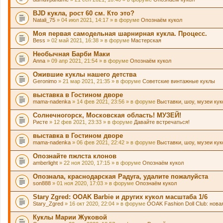
BJD кукла, рост 60 см. Кто это?
Natali_75
» 04 июл 2021, 14:17 » в форуме
Опознаём кукол
Моя первая самодельная шарнирная кукла. Процесс.
Bess
» 02 май 2021, 16:38 » в форуме
Мастерская
Необычная Барби Маки
Anna
» 09 апр 2021, 21:54 » в форуме
Опознаём кукол
Ожившие куклы нашего детства
Geronimo
» 21 мар 2021, 21:35 » в форуме
Советские винтажные куклы
выставка в Гостином дворе
mama-nadenka
» 14 фев 2021, 23:56 » в форуме
Выставки, шоу, музеи ку
Солнечногорск, Московская область! МУЗЕЙ!
Ристе
» 12 фев 2021, 23:33 » в форуме
Давайте встречаться!
выставка в Гостином дворе
mama-nadenka
» 06 фев 2021, 22:42 » в форуме
Выставки, шоу, музеи ку
Опознайте пжлста клонов
amberlight
» 22 ноя 2020, 17:15 » в форуме
Опознаём кукол
Опознала, краснодарская Радуга, удалите пожалуйста
son888
» 01 ноя 2020, 17:03 » в форуме
Опознаём кукол
Stary Zgred: OOAK Barbie и других кукол масштаба 1/6
Stary_Zgred
» 16 окт 2020, 22:04 » в форуме
OOAK Fashion Doll Club: нова
Куклы Марии Жуковой