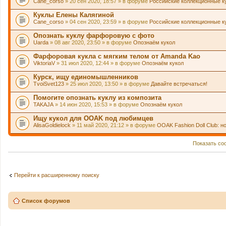
Cane_corso
» 20 сен 2020, 18:57 » в форуме
Российские коллекционные к
Куклы Елены Калягиной
Cane_corso
» 04 сен 2020, 23:59 » в форуме
Российские коллекционные к
Опознать куклу фарфоровую с фото
Uarda
» 08 авг 2020, 23:50 » в форуме
Опознаём кукол
Фарфоровая кукла с мягким телом от Amanda Kao
ViktoriaV
» 31 июл 2020, 12:44 » в форуме
Опознаём кукол
Курск, ищу единомышленников
TvoiSvet123
» 25 июл 2020, 13:50 » в форуме
Давайте встречаться!
Помогите опознать куклу из композита
TAKAJA
» 14 июн 2020, 15:53 » в форуме
Опознаём кукол
Ищу кукол для OOAK под любимцев
AlisaGoldielock
» 11 май 2020, 21:12 » в форуме
OOAK Fashion Doll Club: н
Показать со
Перейти к расширенному поиску
Список форумов