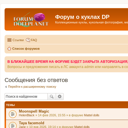
Форум о куклах DP
Коллекционные куклы, кукольная фотография, м
Ссылки
FAQ
Список форумов
В БЛИЖАЙШЕЕ ВРЕМЯ НА ФОРУМЕ БУДЕТ ЗАКРЫТА АВТОРИЗАЦИЯ, Т
Вопросы и предложения писать в ЛС аккаунта admin или направлять в 
Сообщения без ответов
Перейти к расширенному поиску
ТЕМЫ
Moonspell Magic
HelenBlack
» 14 фев 2026, 15:55 » в форуме
Mattel dolls
Taya facemold
Jane
» 10 янв 2026, 19:14 » в форуме
Mattel dolls