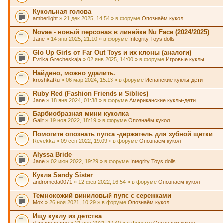
Кукольная голова
amberlight
» 21 дек 2025, 14:54 » в форуме
Опознаём кукол
Novae - новый персонаж в линейке Nu Face (2024/2025)
Jane
» 14 янв 2025, 21:10 » в форуме
Integrity Toys dolls
Glo Up Girls от Far Out Toys и их клоны (аналоги)
Evrika Grecheskaja
» 02 янв 2025, 14:00 » в форуме
Игровые куклы
Найдено, можно удалить.
kroshkaRu
» 06 мар 2024, 15:13 » в форуме
Испанские куклы-дети
Ruby Red (Fashion Friends и Siblies)
Jane
» 18 янв 2024, 01:38 » в форуме
Американские куклы-дети
Барбиобразная мини куколка
Galit
» 19 ноя 2022, 18:19 » в форуме
Опознаём кукол
Помогите опознать пупса -держатель для зубной щетки
Revekka
» 09 сен 2022, 19:09 » в форуме
Опознаём кукол
Alyssa Bride
Jane
» 02 июн 2022, 19:29 » в форуме
Integrity Toys dolls
Кукла Sandy Sister
andromeda0071
» 12 фев 2022, 16:54 » в форуме
Опознаём кукол
Темнокожий виниловый пупс с сережками
Mox
» 26 ноя 2021, 10:29 » в форуме
Опознаём кукол
Ищу куклу из детства
damavpaname
» 21 сен 2021, 10:40 » в форуме
Опознаём кукол