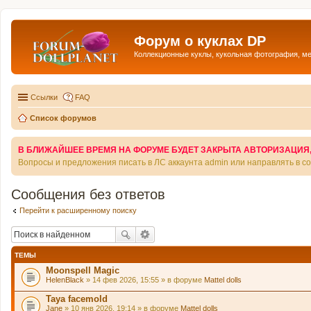
Форум о куклах DP
Коллекционные куклы, кукольная фотография, м
Ссылки
FAQ
Список форумов
В БЛИЖАЙШЕЕ ВРЕМЯ НА ФОРУМЕ БУДЕТ ЗАКРЫТА АВТОРИЗАЦИЯ, Т
Вопросы и предложения писать в ЛС аккаунта admin или направлять в 
Сообщения без ответов
Перейти к расширенному поиску
ТЕМЫ
Moonspell Magic
HelenBlack
» 14 фев 2026, 15:55 » в форуме
Mattel dolls
Taya facemold
Jane
» 10 янв 2026, 19:14 » в форуме
Mattel dolls