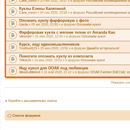
Cane_corso
» 20 сен 2020, 18:57 » в форуме
Российские коллекционные к
Куклы Елены Калягиной
Cane_corso
» 04 сен 2020, 23:59 » в форуме
Российские коллекционные к
Опознать куклу фарфоровую с фото
Uarda
» 08 авг 2020, 23:50 » в форуме
Опознаём кукол
Фарфоровая кукла с мягким телом от Amanda Kao
ViktoriaV
» 31 июл 2020, 12:44 » в форуме
Опознаём кукол
Курск, ищу единомышленников
TvoiSvet123
» 25 июл 2020, 13:50 » в форуме
Давайте встречаться!
Помогите опознать куклу из композита
TAKAJA
» 14 июн 2020, 15:53 » в форуме
Опознаём кукол
Ищу кукол для OOAK под любимцев
AlisaGoldielock
» 11 май 2020, 21:12 » в форуме
OOAK Fashion Doll Club: н
Показать со
Перейти к расширенному поиску
Список форумов