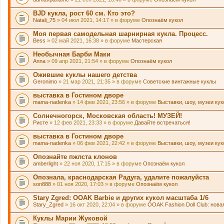
BJD кукла, рост 60 см. Кто это?
Natali_75
» 04 июл 2021, 14:17 » в форуме
Опознаём кукол
Моя первая самодельная шарнирная кукла. Процесс.
Bess
» 02 май 2021, 16:38 » в форуме
Мастерская
Необычная Барби Маки
Anna
» 09 апр 2021, 21:54 » в форуме
Опознаём кукол
Ожившие куклы нашего детства
Geronimo
» 21 мар 2021, 21:35 » в форуме
Советские винтажные куклы
выставка в Гостином дворе
mama-nadenka
» 14 фев 2021, 23:56 » в форуме
Выставки, шоу, музеи ку
Солнечногорск, Московская область! МУЗЕЙ!
Ристе
» 12 фев 2021, 23:33 » в форуме
Давайте встречаться!
выставка в Гостином дворе
mama-nadenka
» 06 фев 2021, 22:42 » в форуме
Выставки, шоу, музеи ку
Опознайте пжлста клонов
amberlight
» 22 ноя 2020, 17:15 » в форуме
Опознаём кукол
Опознала, краснодарская Радуга, удалите пожалуйста
son888
» 01 ноя 2020, 17:03 » в форуме
Опознаём кукол
Stary Zgred: OOAK Barbie и других кукол масштаба 1/6
Stary_Zgred
» 16 окт 2020, 22:04 » в форуме
OOAK Fashion Doll Club: нова
Куклы Марии Жуковой