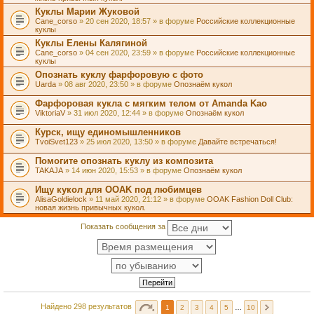
Куклы Марии Жуковой
Cane_corso
» 20 сен 2020, 18:57 » в форуме
Российские коллекционные
куклы
Куклы Елены Калягиной
Cane_corso
» 04 сен 2020, 23:59 » в форуме
Российские коллекционные
куклы
Опознать куклу фарфоровую с фото
Uarda
» 08 авг 2020, 23:50 » в форуме
Опознаём кукол
Фарфоровая кукла с мягким телом от Amanda Kao
ViktoriaV
» 31 июл 2020, 12:44 » в форуме
Опознаём кукол
Курск, ищу единомышленников
TvoiSvet123
» 25 июл 2020, 13:50 » в форуме
Давайте встречаться!
Помогите опознать куклу из композита
TAKAJA
» 14 июн 2020, 15:53 » в форуме
Опознаём кукол
Ищу кукол для OOAK под любимцев
AlisaGoldielock
» 11 май 2020, 21:12 » в форуме
OOAK Fashion Doll Club:
новая жизнь привычных кукол.
Показать сообщения за
Найдено 298 результатов
1
2
3
4
5
…
10