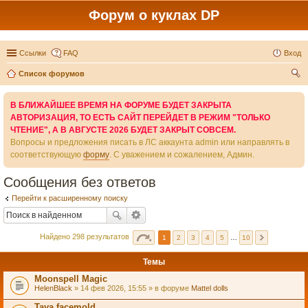
Форум о куклах DP
Ссылки
FAQ
Вход
Список форумов
ои
В БЛИЖАЙШЕЕ ВРЕМЯ НА ФОРУМЕ БУДЕТ ЗАКРЫТА
ск
АВТОРИЗАЦИЯ, ТО ЕСТЬ САЙТ ПЕРЕЙДЕТ В РЕЖИМ "ТОЛЬКО
ЧТЕНИЕ", А В АВГУСТЕ 2026 БУДЕТ ЗАКРЫТ СОВСЕМ.
Вопросы и предложения писать в ЛС аккаунта admin или направлять в
соответствующую
форму
. С уважением и сожалением, Админ.
Сообщения без ответов
Перейти к расширенному поиску
Найдено 298 результатов
1
2
3
4
5
…
10
Темы
Moonspell Magic
HelenBlack
» 14 фев 2026, 15:55 » в форуме
Mattel dolls
Taya facemold