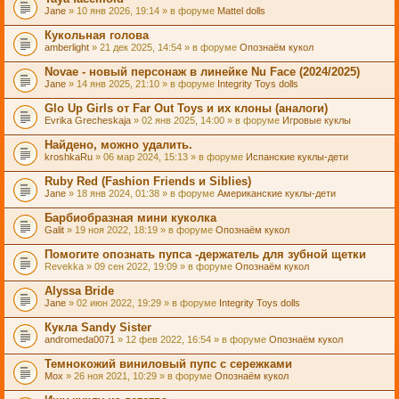
Jane
» 10 янв 2026, 19:14 » в форуме
Mattel dolls
Кукольная голова
amberlight
» 21 дек 2025, 14:54 » в форуме
Опознаём кукол
Novae - новый персонаж в линейке Nu Face (2024/2025)
Jane
» 14 янв 2025, 21:10 » в форуме
Integrity Toys dolls
Glo Up Girls от Far Out Toys и их клоны (аналоги)
Evrika Grecheskaja
» 02 янв 2025, 14:00 » в форуме
Игровые куклы
Найдено, можно удалить.
kroshkaRu
» 06 мар 2024, 15:13 » в форуме
Испанские куклы-дети
Ruby Red (Fashion Friends и Siblies)
Jane
» 18 янв 2024, 01:38 » в форуме
Американские куклы-дети
Барбиобразная мини куколка
Galit
» 19 ноя 2022, 18:19 » в форуме
Опознаём кукол
Помогите опознать пупса -держатель для зубной щетки
Revekka
» 09 сен 2022, 19:09 » в форуме
Опознаём кукол
Alyssa Bride
Jane
» 02 июн 2022, 19:29 » в форуме
Integrity Toys dolls
Кукла Sandy Sister
andromeda0071
» 12 фев 2022, 16:54 » в форуме
Опознаём кукол
Темнокожий виниловый пупс с сережками
Mox
» 26 ноя 2021, 10:29 » в форуме
Опознаём кукол