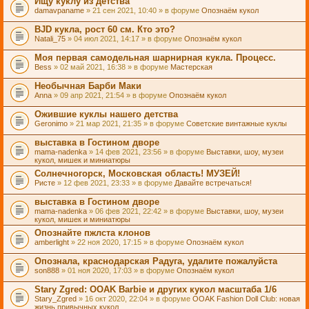
Ищу куклу из детства
damavpaname
» 21 сен 2021, 10:40 » в форуме
Опознаём кукол
BJD кукла, рост 60 см. Кто это?
Natali_75
» 04 июл 2021, 14:17 » в форуме
Опознаём кукол
Моя первая самодельная шарнирная кукла. Процесс.
Bess
» 02 май 2021, 16:38 » в форуме
Мастерская
Необычная Барби Маки
Anna
» 09 апр 2021, 21:54 » в форуме
Опознаём кукол
Ожившие куклы нашего детства
Geronimo
» 21 мар 2021, 21:35 » в форуме
Советские винтажные куклы
выставка в Гостином дворе
mama-nadenka
» 14 фев 2021, 23:56 » в форуме
Выставки, шоу, музеи
кукол, мишек и миниатюры
Солнечногорск, Московская область! МУЗЕЙ!
Ристе
» 12 фев 2021, 23:33 » в форуме
Давайте встречаться!
выставка в Гостином дворе
mama-nadenka
» 06 фев 2021, 22:42 » в форуме
Выставки, шоу, музеи
кукол, мишек и миниатюры
Опознайте пжлста клонов
amberlight
» 22 ноя 2020, 17:15 » в форуме
Опознаём кукол
Опознала, краснодарская Радуга, удалите пожалуйста
son888
» 01 ноя 2020, 17:03 » в форуме
Опознаём кукол
Stary Zgred: OOAK Barbie и других кукол масштаба 1/6
Stary_Zgred
» 16 окт 2020, 22:04 » в форуме
OOAK Fashion Doll Club: новая
жизнь привычных кукол.