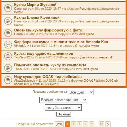
Куклы Марии Жуковой
Cane_corso
» 20 сен 2020, 18:57 » в форуме
Российские коллекционные
куклы
Куклы Елены Калягиной
Cane_corso
» 04 сен 2020, 23:59 » в форуме
Российские коллекционные
куклы
Опознать куклу фарфоровую с фото
Uarda
» 08 авг 2020, 23:50 » в форуме
Опознаём кукол
Фарфоровая кукла с мягким телом от Amanda Kao
ViktoriaV
» 31 июл 2020, 12:44 » в форуме
Опознаём кукол
Курск, ищу единомышленников
TvoiSvet123
» 25 июл 2020, 13:50 » в форуме
Давайте встречаться!
Помогите опознать куклу из композита
TAKAJA
» 14 июн 2020, 15:53 » в форуме
Опознаём кукол
Ищу кукол для OOAK под любимцев
AlisaGoldielock
» 11 май 2020, 21:12 » в форуме
OOAK Fashion Doll Club:
новая жизнь привычных кукол.
Показать сообщения за
Найдено 298 результатов
1
2
3
4
5
…
10