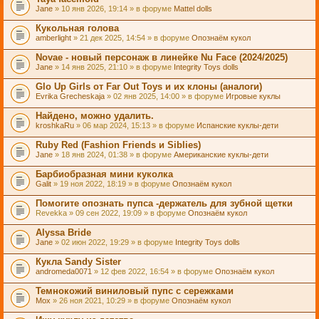
Jane
» 10 янв 2026, 19:14 » в форуме
Mattel dolls
Кукольная голова
amberlight
» 21 дек 2025, 14:54 » в форуме
Опознаём кукол
Novae - новый персонаж в линейке Nu Face (2024/2025)
Jane
» 14 янв 2025, 21:10 » в форуме
Integrity Toys dolls
Glo Up Girls от Far Out Toys и их клоны (аналоги)
Evrika Grecheskaja
» 02 янв 2025, 14:00 » в форуме
Игровые куклы
Найдено, можно удалить.
kroshkaRu
» 06 мар 2024, 15:13 » в форуме
Испанские куклы-дети
Ruby Red (Fashion Friends и Siblies)
Jane
» 18 янв 2024, 01:38 » в форуме
Американские куклы-дети
Барбиобразная мини куколка
Galit
» 19 ноя 2022, 18:19 » в форуме
Опознаём кукол
Помогите опознать пупса -держатель для зубной щетки
Revekka
» 09 сен 2022, 19:09 » в форуме
Опознаём кукол
Alyssa Bride
Jane
» 02 июн 2022, 19:29 » в форуме
Integrity Toys dolls
Кукла Sandy Sister
andromeda0071
» 12 фев 2022, 16:54 » в форуме
Опознаём кукол
Темнокожий виниловый пупс с сережками
Mox
» 26 ноя 2021, 10:29 » в форуме
Опознаём кукол