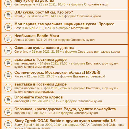
Ищу куклу из детства
damavpaname
» 21 сен 2021, 10:40 » в форуме
Опознаём кукол
BJD кукла, рост 60 см. Кто это?
Natali_75
» 04 июл 2021, 14:17 » в форуме
Опознаём кукол
Моя первая самодельная шарнирная кукла. Процесс.
Bess
» 02 май 2021, 16:38 » в форуме
Мастерская
Необычная Барби Маки
Anna
» 09 апр 2021, 21:54 » в форуме
Опознаём кукол
Ожившие куклы нашего детства
Geronimo
» 21 мар 2021, 21:35 » в форуме
Советские винтажные куклы
выставка в Гостином дворе
mama-nadenka
» 14 фев 2021, 23:56 » в форуме
Выставки, шоу, музеи
кукол, мишек и миниатюры
Солнечногорск, Московская область! МУЗЕЙ!
Ристе
» 12 фев 2021, 23:33 » в форуме
Давайте встречаться!
выставка в Гостином дворе
mama-nadenka
» 06 фев 2021, 22:42 » в форуме
Выставки, шоу, музеи
кукол, мишек и миниатюры
Опознайте пжлста клонов
amberlight
» 22 ноя 2020, 17:15 » в форуме
Опознаём кукол
Опознала, краснодарская Радуга, удалите пожалуйста
son888
» 01 ноя 2020, 17:03 » в форуме
Опознаём кукол
Stary Zgred: OOAK Barbie и других кукол масштаба 1/6
Stary_Zgred
» 16 окт 2020, 22:04 » в форуме
OOAK Fashion Doll Club: новая
жизнь привычных кукол.