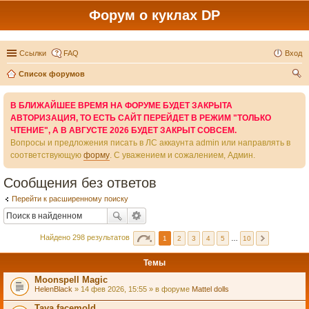
Форум о куклах DP
Ссылки
FAQ
Вход
Список форумов
ои
В БЛИЖАЙШЕЕ ВРЕМЯ НА ФОРУМЕ БУДЕТ ЗАКРЫТА
ск
АВТОРИЗАЦИЯ, ТО ЕСТЬ САЙТ ПЕРЕЙДЕТ В РЕЖИМ "ТОЛЬКО
ЧТЕНИЕ", А В АВГУСТЕ 2026 БУДЕТ ЗАКРЫТ СОВСЕМ.
Вопросы и предложения писать в ЛС аккаунта admin или направлять в
соответствующую
форму
. С уважением и сожалением, Админ.
Сообщения без ответов
Перейти к расширенному поиску
Найдено 298 результатов
1
2
3
4
5
…
10
Темы
Moonspell Magic
HelenBlack
» 14 фев 2026, 15:55 » в форуме
Mattel dolls
Taya facemold