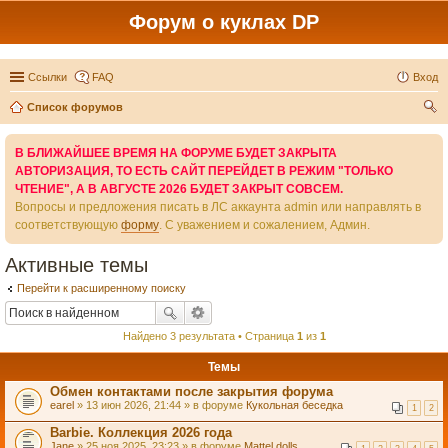
Форум о куклах DP
Ссылки
FAQ
Вход
Список форумов
ои
В БЛИЖАЙШЕЕ ВРЕМЯ НА ФОРУМЕ БУДЕТ ЗАКРЫТА
ск
АВТОРИЗАЦИЯ, ТО ЕСТЬ САЙТ ПЕРЕЙДЕТ В РЕЖИМ "ТОЛЬКО
ЧТЕНИЕ", А В АВГУСТЕ 2026 БУДЕТ ЗАКРЫТ СОВСЕМ.
Вопросы и предложения писать в ЛС аккаунта admin или направлять в
соответствующую
форму
. С уважением и сожалением, Админ.
Активные темы
Перейти к расширенному поиску
Найдено 3 результата • Страница
1
из
1
Темы
Обмен контактами после закрытия форума
earel
» 13 июн 2026, 21:44 » в форуме
Кукольная беседка
1
2
Barbie. Коллекция 2026 года
Jane
» 25 ноя 2025, 23:23 » в форуме
Mattel dolls