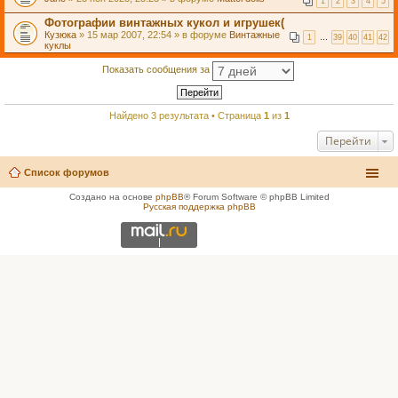
1
2
3
4
5
Фотографии винтажных кукол и игрушек(
Кузюка
» 15 мар 2007, 22:54 » в форуме
Винтажные
1
…
39
40
41
42
куклы
Показать сообщения за
Найдено 3 результата • Страница
1
из
1
Перейти
Список форумов
Создано на основе
phpBB
® Forum Software © phpBB Limited
Русская поддержка phpBB