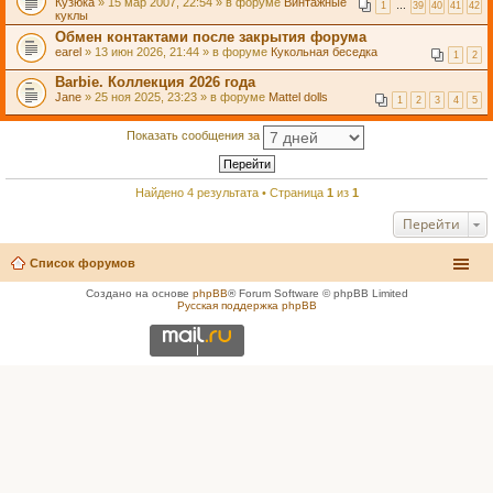
Кузюка
» 15 мар 2007, 22:54 » в форуме
Винтажные
1
…
39
40
41
42
куклы
Обмен контактами после закрытия форума
earel
» 13 июн 2026, 21:44 » в форуме
Кукольная беседка
1
2
Barbie. Коллекция 2026 года
Jane
» 25 ноя 2025, 23:23 » в форуме
Mattel dolls
1
2
3
4
5
Показать сообщения за
Найдено 4 результата • Страница
1
из
1
Перейти
Список форумов
Создано на основе
phpBB
® Forum Software © phpBB Limited
Русская поддержка phpBB