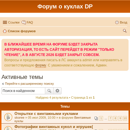
Форум о куклах DP
Ссылки
FAQ
Вход
Список форумов
ои
В БЛИЖАЙШЕЕ ВРЕМЯ НА ФОРУМЕ БУДЕТ ЗАКРЫТА
ск
АВТОРИЗАЦИЯ, ТО ЕСТЬ САЙТ ПЕРЕЙДЕТ В РЕЖИМ "ТОЛЬКО
ЧТЕНИЕ", А В АВГУСТЕ 2026 БУДЕТ ЗАКРЫТ СОВСЕМ.
Вопросы и предложения писать в ЛС аккаунта admin или направлять в
соответствующую
форму
. С уважением и сожалением, Админ.
Активные темы
Перейти к расширенному поиску
Найдено 4 результата • Страница
1
из
1
Темы
Открытки с винтажными куклами
skoree
» 05 июл 2009, 10:00 » в форуме
Винтажные
1
…
7
8
9
10
куклы
Фотографии винтажных кукол и игрушек(