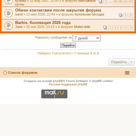
Кузюка
» 15 мар 2007, 22:54 » в форуме
Винтажные
1
…
39
40
41
42
куклы
Обмен контактами после закрытия форума
earel
» 13 июн 2026, 21:44 » в форуме
Кукольная беседка
1
2
Barbie. Коллекция 2026 года
Jane
» 25 ноя 2025, 23:23 » в форуме
Mattel dolls
1
2
3
4
5
Показать сообщения за
Найдено 4 результата • Страница
1
из
1
Перейти
Список форумов
Создано на основе
phpBB
® Forum Software © phpBB Limited
Русская поддержка phpBB