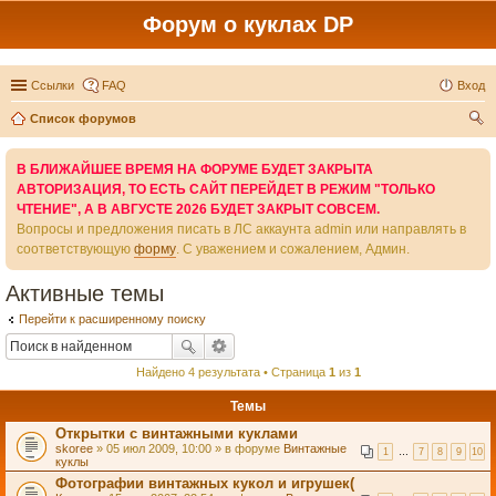
Форум о куклах DP
Ссылки
FAQ
Вход
Список форумов
ои
В БЛИЖАЙШЕЕ ВРЕМЯ НА ФОРУМЕ БУДЕТ ЗАКРЫТА
ск
АВТОРИЗАЦИЯ, ТО ЕСТЬ САЙТ ПЕРЕЙДЕТ В РЕЖИМ "ТОЛЬКО
ЧТЕНИЕ", А В АВГУСТЕ 2026 БУДЕТ ЗАКРЫТ СОВСЕМ.
Вопросы и предложения писать в ЛС аккаунта admin или направлять в
соответствующую
форму
. С уважением и сожалением, Админ.
Активные темы
Перейти к расширенному поиску
Найдено 4 результата • Страница
1
из
1
Темы
Открытки с винтажными куклами
skoree
» 05 июл 2009, 10:00 » в форуме
Винтажные
1
…
7
8
9
10
куклы
Фотографии винтажных кукол и игрушек(