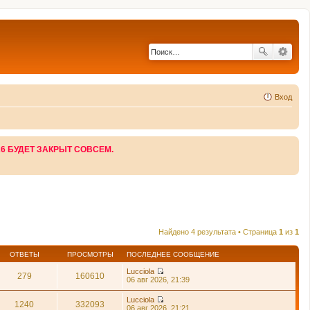
Вход
26 БУДЕТ ЗАКРЫТ СОВСЕМ.
Найдено 4 результата • Страница
1
из
1
ОТВЕТЫ
ПРОСМОТРЫ
ПОСЛЕДНЕЕ СООБЩЕНИЕ
Lucciola
279
160610
П
06 авг 2026, 21:39
е
р
Lucciola
е
1240
332093
П
06 авг 2026, 21:21