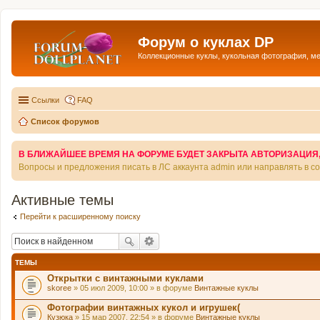
Форум о куклах DP
Коллекционные куклы, кукольная фотография, м
Ссылки
FAQ
Список форумов
В БЛИЖАЙШЕЕ ВРЕМЯ НА ФОРУМЕ БУДЕТ ЗАКРЫТА АВТОРИЗАЦИЯ, Т
Вопросы и предложения писать в ЛС аккаунта admin или направлять в 
Активные темы
Перейти к расширенному поиску
ТЕМЫ
Открытки с винтажными куклами
skoree
» 05 июл 2009, 10:00 » в форуме
Винтажные куклы
Фотографии винтажных кукол и игрушек(
Кузюка
» 15 мар 2007, 22:54 » в форуме
Винтажные куклы