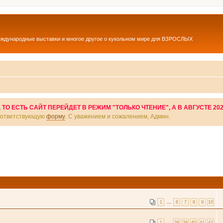
еждународные выставки и многое другое о кукольном мире для ВЗРОСЛЫХ
О ЕСТЬ САЙТ ПЕРЕЙДЕТ В РЕЖИМ "ТОЛЬКО ЧТЕНИЕ", А В АВГУСТЕ 20
соответствующую
форму
. С уважением и сожалением, Админ.
1
…
6
7
8
9
10
1
…
38
39
40
41
42