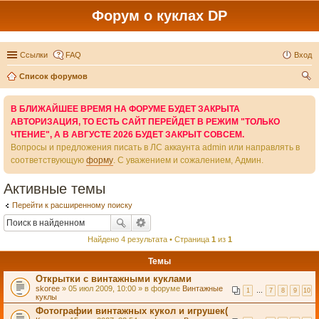
Форум о куклах DP
Ссылки
FAQ
Вход
Список форумов
ои
В БЛИЖАЙШЕЕ ВРЕМЯ НА ФОРУМЕ БУДЕТ ЗАКРЫТА
ск
АВТОРИЗАЦИЯ, ТО ЕСТЬ САЙТ ПЕРЕЙДЕТ В РЕЖИМ "ТОЛЬКО
ЧТЕНИЕ", А В АВГУСТЕ 2026 БУДЕТ ЗАКРЫТ СОВСЕМ.
Вопросы и предложения писать в ЛС аккаунта admin или направлять в
соответствующую
форму
. С уважением и сожалением, Админ.
Активные темы
Перейти к расширенному поиску
Найдено 4 результата • Страница
1
из
1
Темы
Открытки с винтажными куклами
skoree
» 05 июл 2009, 10:00 » в форуме
Винтажные
1
…
7
8
9
10
куклы
Фотографии винтажных кукол и игрушек(