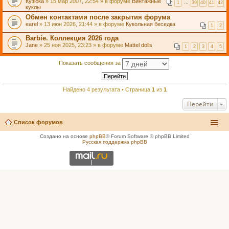
Кузюка
» 15 мар 2007, 22:54 » в форуме
Винтажные
1
…
39
40
41
42
куклы
Обмен контактами после закрытия форума
earel
» 13 июн 2026, 21:44 » в форуме
Кукольная беседка
1
2
Barbie. Коллекция 2026 года
Jane
» 25 ноя 2025, 23:23 » в форуме
Mattel dolls
1
2
3
4
5
Показать сообщения за
Найдено 4 результата • Страница
1
из
1
Перейти
Список форумов
Создано на основе
phpBB
® Forum Software © phpBB Limited
Русская поддержка phpBB