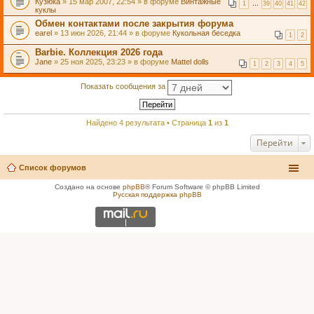
Кузюка
» 15 мар 2007, 22:54 » в форуме
Винтажные
1
…
39
40
41
42
куклы
Обмен контактами после закрытия форума
earel
» 13 июн 2026, 21:44 » в форуме
Кукольная беседка
1
2
Barbie. Коллекция 2026 года
Jane
» 25 ноя 2025, 23:23 » в форуме
Mattel dolls
1
2
3
4
5
Показать сообщения за
Найдено 4 результата • Страница
1
из
1
Перейти
Список форумов
Создано на основе
phpBB
® Forum Software © phpBB Limited
Русская поддержка phpBB