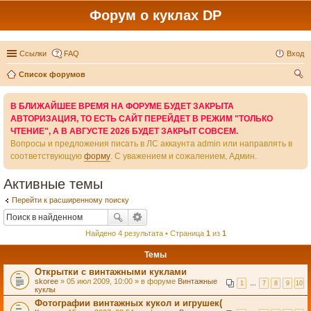
Форум о куклах DP
Ссылки
FAQ
Вход
Список форумов
ои
В БЛИЖАЙШЕЕ ВРЕМЯ НА ФОРУМЕ БУДЕТ ЗАКРЫТА
ск
АВТОРИЗАЦИЯ, ТО ЕСТЬ САЙТ ПЕРЕЙДЕТ В РЕЖИМ "ТОЛЬКО
ЧТЕНИЕ", А В АВГУСТЕ 2026 БУДЕТ ЗАКРЫТ СОВСЕМ.
Вопросы и предложения писать в ЛС аккаунта admin или направлять в
соответствующую
форму
. С уважением и сожалением, Админ.
Активные темы
Перейти к расширенному поиску
Найдено 4 результата • Страница
1
из
1
Темы
Открытки с винтажными куклами
skoree
» 05 июл 2009, 10:00 » в форуме
Винтажные
1
…
7
8
9
10
куклы
Фотографии винтажных кукол и игрушек(