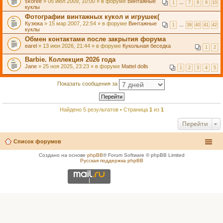
skoree
» 05 июл 2009, 10:00 » в форуме
Винтажные
1
…
7
8
9
10
куклы
Фотографии винтажных кукол и игрушек(
Кузюка
» 15 мар 2007, 22:54 » в форуме
Винтажные
1
…
39
40
41
42
куклы
Обмен контактами после закрытия форума
earel
» 13 июн 2026, 21:44 » в форуме
Кукольная беседка
1
2
Barbie. Коллекция 2026 года
Jane
» 25 ноя 2025, 23:23 » в форуме
Mattel dolls
1
2
3
4
5
Показать сообщения за
Найдено 5 результатов • Страница
1
из
1
Перейти
Список форумов
Создано на основе
phpBB
® Forum Software © phpBB Limited
Русская поддержка phpBB