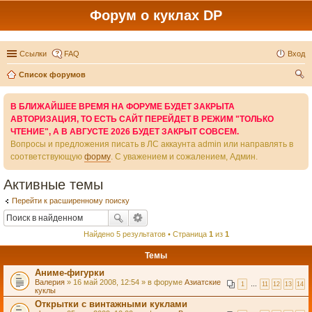
Форум о куклах DP
Ссылки
FAQ
Вход
Список форумов
ои
В БЛИЖАЙШЕЕ ВРЕМЯ НА ФОРУМЕ БУДЕТ ЗАКРЫТА
ск
АВТОРИЗАЦИЯ, ТО ЕСТЬ САЙТ ПЕРЕЙДЕТ В РЕЖИМ "ТОЛЬКО
ЧТЕНИЕ", А В АВГУСТЕ 2026 БУДЕТ ЗАКРЫТ СОВСЕМ.
Вопросы и предложения писать в ЛС аккаунта admin или направлять в
соответствующую
форму
. С уважением и сожалением, Админ.
Активные темы
Перейти к расширенному поиску
Найдено 5 результатов • Страница
1
из
1
Темы
Аниме-фигурки
Валерия
» 16 май 2008, 12:54 » в форуме
Азиатские
1
…
11
12
13
14
куклы
Открытки с винтажными куклами