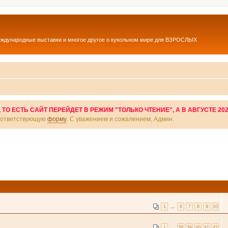
еждународные выставки и многое другое о кукольном мире для ВЗРОСЛЫХ
О ЕСТЬ САЙТ ПЕРЕЙДЕТ В РЕЖИМ "ТОЛЬКО ЧТЕНИЕ", А В АВГУСТЕ 20
соответствующую
форму
. С уважением и сожалением, Админ.
1
…
6
7
8
9
10
1
…
38
39
40
41
42