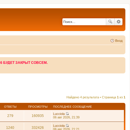
Вход
26 БУДЕТ ЗАКРЫТ СОВСЕМ.
Найдено 4 результата • Страница
1
из
1
ОТВЕТЫ
ПРОСМОТРЫ
ПОСЛЕДНЕЕ СООБЩЕНИЕ
Lucciola
279
160935
П
06 авг 2026, 21:39
е
р
Lucciola
е
1240
332426
П
06 авг 2026, 21:21