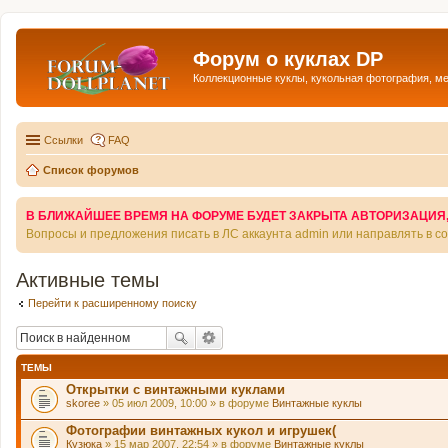
Форум о куклах DP
Коллекционные куклы, кукольная фотография, м
Ссылки
FAQ
Список форумов
В БЛИЖАЙШЕЕ ВРЕМЯ НА ФОРУМЕ БУДЕТ ЗАКРЫТА АВТОРИЗАЦИЯ, Т
Вопросы и предложения писать в ЛС аккаунта admin или направлять в 
Активные темы
Перейти к расширенному поиску
ТЕМЫ
Открытки с винтажными куклами
skoree
» 05 июл 2009, 10:00 » в форуме
Винтажные куклы
Фотографии винтажных кукол и игрушек(
Кузюка
» 15 мар 2007, 22:54 » в форуме
Винтажные куклы