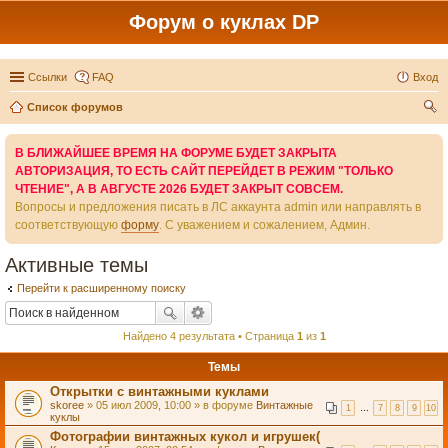
Форум о куклах DP
Ссылки
FAQ
Вход
Список форумов
ои
В БЛИЖАЙШЕЕ ВРЕМЯ НА ФОРУМЕ БУДЕТ ЗАКРЫТА
ск
АВТОРИЗАЦИЯ, ТО ЕСТЬ САЙТ ПЕРЕЙДЕТ В РЕЖИМ "ТОЛЬКО
ЧТЕНИЕ", А В АВГУСТЕ 2026 БУДЕТ ЗАКРЫТ СОВСЕМ.
Вопросы и предложения писать в ЛС аккаунта admin или направлять в
соответствующую
форму
. С уважением и сожалением, Админ.
Активные темы
Перейти к расширенному поиску
Найдено 4 результата • Страница
1
из
1
Темы
Открытки с винтажными куклами
skoree
» 05 июл 2009, 10:00 » в форуме
Винтажные
1
…
7
8
9
10
куклы
Фотографии винтажных кукол и игрушек(