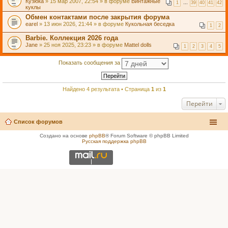
Кузюка
» 15 мар 2007, 22:54 » в форуме
Винтажные
1
…
39
40
41
42
куклы
Обмен контактами после закрытия форума
earel
» 13 июн 2026, 21:44 » в форуме
Кукольная беседка
1
2
Barbie. Коллекция 2026 года
Jane
» 25 ноя 2025, 23:23 » в форуме
Mattel dolls
1
2
3
4
5
Показать сообщения за
Найдено 4 результата • Страница
1
из
1
Перейти
Список форумов
Создано на основе
phpBB
® Forum Software © phpBB Limited
Русская поддержка phpBB