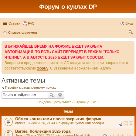
Форум о куклах DP
Ссылки
FAQ
Вход
Список форумов
ои
В БЛИЖАЙШЕЕ ВРЕМЯ НА ФОРУМЕ БУДЕТ ЗАКРЫТА
ск
АВТОРИЗАЦИЯ, ТО ЕСТЬ САЙТ ПЕРЕЙДЕТ В РЕЖИМ "ТОЛЬКО
ЧТЕНИЕ", А В АВГУСТЕ 2026 БУДЕТ ЗАКРЫТ СОВСЕМ.
Вопросы и предложения писать в ЛС аккаунта admin или направлять в
соответствующую
форму
. С уважением и сожалением, Админ.
Активные темы
Перейти к расширенному поиску
Найдено 3 результата • Страница
1
из
1
Темы
Обмен контактами после закрытия форума
earel
» 13 июн 2026, 21:44 » в форуме
Кукольная беседка
1
2
Barbie. Коллекция 2026 года
Jane
» 25 ноя 2025, 23:23 » в форуме
Mattel dolls