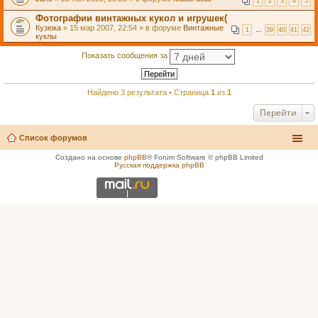
1
2
3
4
5
Фотографии винтажных кукол и игрушек(
Кузюка
» 15 мар 2007, 22:54 » в форуме
Винтажные
1
…
39
40
41
42
куклы
Показать сообщения за
Найдено 3 результата • Страница
1
из
1
Перейти
Список форумов
Создано на основе
phpBB
® Forum Software © phpBB Limited
Русская поддержка phpBB