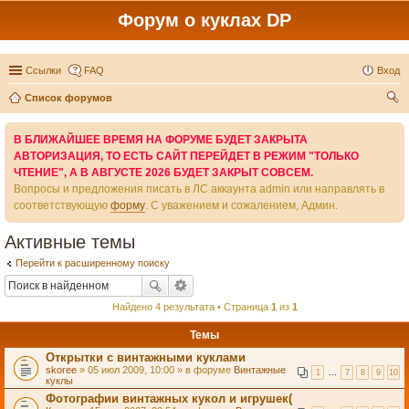
Форум о куклах DP
Ссылки
FAQ
Вход
Список форумов
ои
В БЛИЖАЙШЕЕ ВРЕМЯ НА ФОРУМЕ БУДЕТ ЗАКРЫТА
ск
АВТОРИЗАЦИЯ, ТО ЕСТЬ САЙТ ПЕРЕЙДЕТ В РЕЖИМ "ТОЛЬКО
ЧТЕНИЕ", А В АВГУСТЕ 2026 БУДЕТ ЗАКРЫТ СОВСЕМ.
Вопросы и предложения писать в ЛС аккаунта admin или направлять в
соответствующую
форму
. С уважением и сожалением, Админ.
Активные темы
Перейти к расширенному поиску
Найдено 4 результата • Страница
1
из
1
Темы
Открытки с винтажными куклами
skoree
» 05 июл 2009, 10:00 » в форуме
Винтажные
1
…
7
8
9
10
куклы
Фотографии винтажных кукол и игрушек(