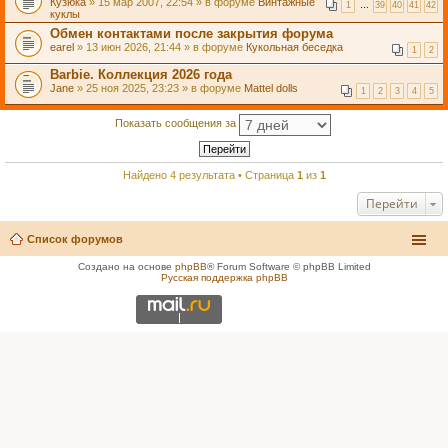
Кузюка
» 15 мар 2007, 22:54 » в форуме
Винтажные
1
…
39
40
41
42
куклы
Обмен контактами после закрытия форума
earel
» 13 июн 2026, 21:44 » в форуме
Кукольная беседка
1
2
Barbie. Коллекция 2026 года
Jane
» 25 ноя 2025, 23:23 » в форуме
Mattel dolls
1
2
3
4
5
Показать сообщения за
Найдено 4 результата • Страница
1
из
1
Перейти
Список форумов
Создано на основе
phpBB
® Forum Software © phpBB Limited
Русская поддержка phpBB