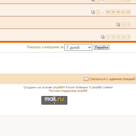
1
…
38
39
40
41
42
1
2
1
2
3
4
5
Показать сообщения за
Связаться с администрацией
Создано на основе
phpBB
® Forum Software © phpBB Limited
Русская поддержка phpBB