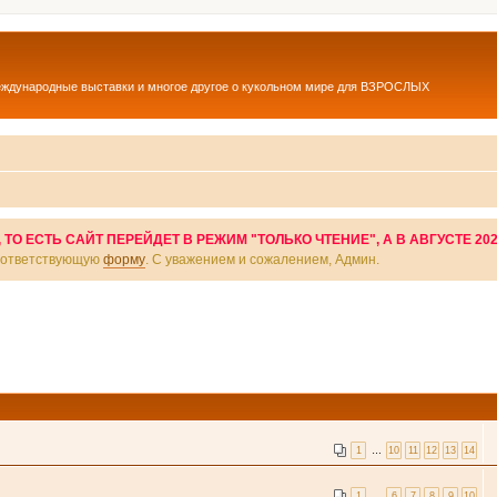
еждународные выставки и многое другое о кукольном мире для ВЗРОСЛЫХ
О ЕСТЬ САЙТ ПЕРЕЙДЕТ В РЕЖИМ "ТОЛЬКО ЧТЕНИЕ", А В АВГУСТЕ 20
соответствующую
форму
. С уважением и сожалением, Админ.
1
…
10
11
12
13
14
1
…
6
7
8
9
10