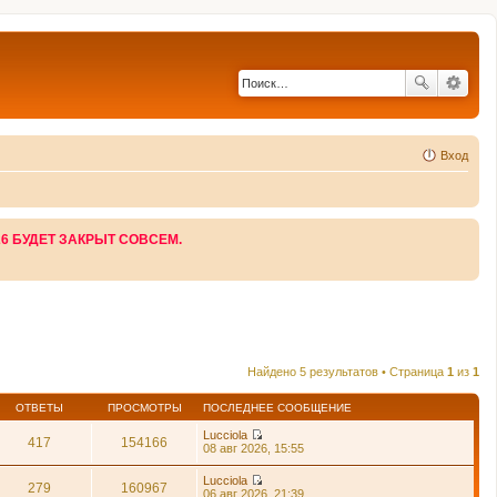
Вход
26 БУДЕТ ЗАКРЫТ СОВСЕМ.
Найдено 5 результатов • Страница
1
из
1
ОТВЕТЫ
ПРОСМОТРЫ
ПОСЛЕДНЕЕ СООБЩЕНИЕ
Lucciola
417
154166
П
08 авг 2026, 15:55
е
р
Lucciola
е
279
160967
П
06 авг 2026, 21:39